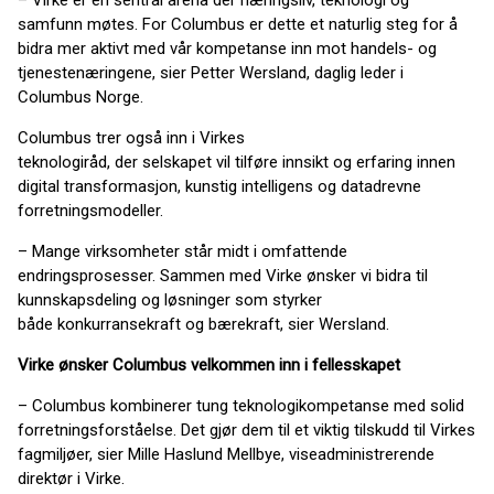
– Virke er en sentral arena der næringsliv, teknologi og
samfunn møtes. For Columbus er dette et naturlig steg for å
bidra mer aktivt med vår kompetanse inn mot handels- og
tjenestenæringene, sier Petter Wersland, daglig leder i
Columbus Norge.
Columbus trer også inn i Virkes
teknologiråd, der selskapet vil tilføre innsikt og erfaring innen
digital transformasjon, kunstig intelligens og datadrevne
forretningsmodeller.
– Mange virksomheter står midt i omfattende
endringsprosesser. Sammen med Virke ønsker vi bidra til
kunnskapsdeling og løsninger som styrker
både konkurransekraft og bærekraft, sier Wersland.
Virke ønsker Columbus velkommen inn i fellesskapet
– Columbus kombinerer tung teknologikompetanse med solid
forretningsforståelse. Det gjør dem til et viktig tilskudd til Virkes
fagmiljøer, sier Mille Haslund Mellbye, viseadministrerende
direktør i Virke.