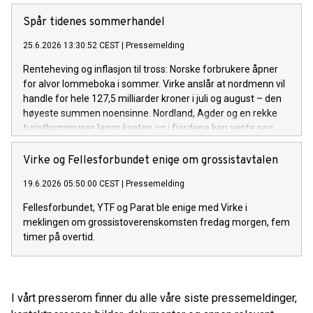
konkurransekraft i årene som kommer: samfunnspåvirkning
og digital omstilling.
Spår tidenes sommerhandel
25.6.2026 13:30:52 CEST
|
Pressemelding
Renteheving og inflasjon til tross: Norske forbrukere åpner
for alvor lommeboka i sommer. Virke anslår at nordmenn vil
handle for hele 127,5 milliarder kroner i juli og august – den
høyeste summen noensinne. Nordland, Agder og en rekke
turistkommuner langs kysten og i fjordene kan vente seg
rekordomsetning.
Virke og Fellesforbundet enige om grossistavtalen
19.6.2026 05:50:00 CEST
|
Pressemelding
Fellesforbundet, YTF og Parat ble enige med Virke i
meklingen om grossistoverenskomsten fredag morgen, fem
timer på overtid.
I vårt presserom finner du alle våre siste pressemeldinger,