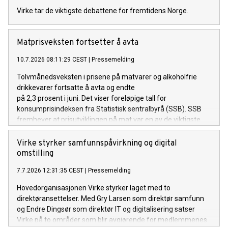
Virke tar de viktigste debattene for fremtidens Norge.
Matprisveksten fortsetter å avta
10.7.2026 08:11:29 CEST
|
Pressemelding
Tolvmånedsveksten i prisene på matvarer og alkoholfrie
drikkevarer fortsatte å avta og endte
på 2,3 prosent i juni. Det viser foreløpige tall for
konsumprisindeksen fra Statistisk sentralbyrå (SSB). SSB
fremhever at prisutviklingen på mat var en av de viktigste
årsakene til at den generelle prisveksten (total KPI) var
lavere i juni enn i mai.
Virke styrker samfunnspåvirkning og digital
omstilling
7.7.2026 12:31:35 CEST
|
Pressemelding
Hovedorganisasjonen Virke styrker laget med to
direktøransettelser. Med Gry Larsen som direktør samfunn
og Endre Dingsør som direktør IT og digitalisering satser
Virke på to områder som blir avgjørende for medlemmenes