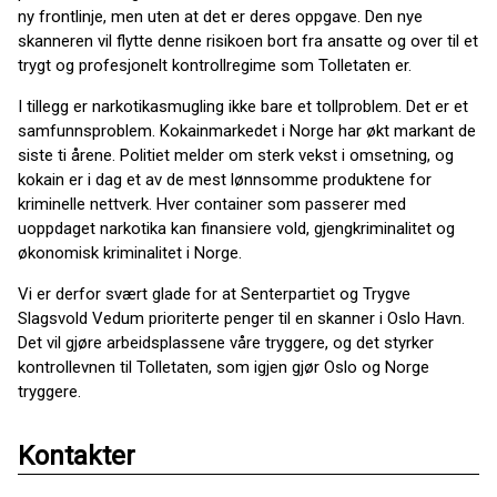
ny frontlinje, men uten at det er deres oppgave. Den nye
skanneren vil flytte denne risikoen bort fra ansatte og over til et
trygt og profesjonelt kontrollregime som Tolletaten er.
I tillegg er narkotikasmugling ikke bare et tollproblem. Det er et
samfunnsproblem. Kokainmarkedet i Norge har økt markant de
siste ti årene. Politiet melder om sterk vekst i omsetning, og
kokain er i dag et av de mest lønnsomme produktene for
kriminelle nettverk. Hver container som passerer med
uoppdaget narkotika kan finansiere vold, gjengkriminalitet og
økonomisk kriminalitet i Norge.
Vi er derfor svært glade for at Senterpartiet og Trygve
Slagsvold Vedum prioriterte penger til en skanner i Oslo Havn.
Det vil gjøre arbeidsplassene våre tryggere, og det styrker
kontrollevnen til Tolletaten, som igjen gjør Oslo og Norge
tryggere.
Kontakter