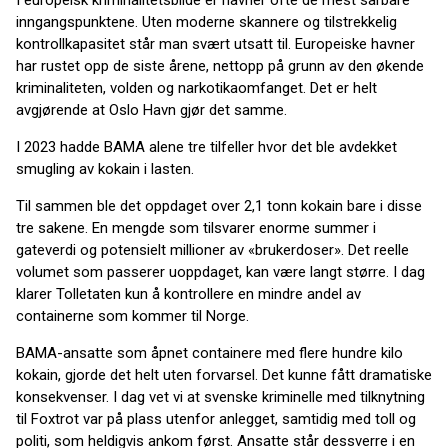
I europeisk kriminalitetsbilde er havner ofte de mest sårbare
inngangspunktene. Uten moderne skannere og tilstrekkelig
kontrollkapasitet står man svært utsatt til. Europeiske havner
har rustet opp de siste årene, nettopp på grunn av den økende
kriminaliteten, volden og narkotikaomfanget. Det er helt
avgjørende at Oslo Havn gjør det samme.
I 2023 hadde BAMA alene tre tilfeller hvor det ble avdekket
smugling av kokain i lasten.
Til sammen ble det oppdaget over 2,1 tonn kokain bare i disse
tre sakene. En mengde som tilsvarer enorme summer i
gateverdi og potensielt millioner av «brukerdoser». Det reelle
volumet som passerer uoppdaget, kan være langt større. I dag
klarer Tolletaten kun å kontrollere en mindre andel av
containerne som kommer til Norge.
BAMA-ansatte som åpnet containere med flere hundre kilo
kokain, gjorde det helt uten forvarsel. Det kunne fått dramatiske
konsekvenser. I dag vet vi at svenske kriminelle med tilknytning
til Foxtrot var på plass utenfor anlegget, samtidig med toll og
politi, som heldigvis ankom først. Ansatte står dessverre i en