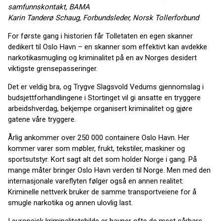
samfunnskontakt, BAMA
Karin Tanderø Schaug, Forbundsleder, Norsk Tollerforbund
For første gang i historien får Tolletaten en egen skanner
dedikert til Oslo Havn – en skanner som effektivt kan avdekke
narkotikasmugling og kriminalitet på en av Norges desidert
viktigste grensepasseringer.
Det er veldig bra, og Trygve Slagsvold Vedums gjennomslag i
budsjettforhandlingene i Stortinget vil gi ansatte en tryggere
arbeidshverdag, bekjempe organisert kriminalitet og gjøre
gatene våre tryggere.
Årlig ankommer over 250 000 containere Oslo Havn. Her
kommer varer som møbler, frukt, tekstiler, maskiner og
sportsutstyr. Kort sagt alt det som holder Norge i gang. På
mange måter bringer Oslo Havn verden til Norge. Men med den
internasjonale vareflyten følger også en annen realitet:
Kriminelle nettverk bruker de samme transportveiene for å
smugle narkotika og annen ulovlig last.