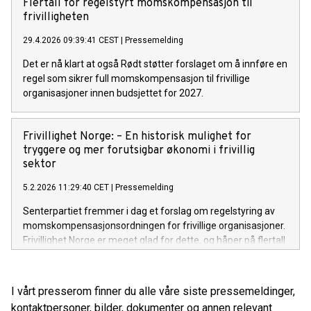
Flertall for regelstyrt momskompensasjon til
frivilligheten
29.4.2026 09:39:41 CEST
|
Pressemelding
Det er nå klart at også Rødt støtter forslaget om å innføre en
regel som sikrer full momskompensasjon til frivillige
organisasjoner innen budsjettet for 2027.
Frivillighet Norge: – En historisk mulighet for
tryggere og mer forutsigbar økonomi i frivillig
sektor
5.2.2026 11:29:40 CET
|
Pressemelding
Senterpartiet fremmer i dag et forslag om regelstyring av
momskompensasjonsordningen for frivillige organisasjoner.
Frivillighet Norge er meget glad for dette, og håper på flertall
på Stortinget.
I vårt presserom finner du alle våre siste pressemeldinger,
kontaktpersoner, bilder, dokumenter og annen relevant