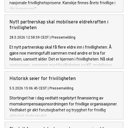
nasjonale frivillighetsprisene. Kanskje finnes årets frivillige i
din kommune?
Nytt partnerskap skal mobilisere eldrekraften i
frivilligheten
28.5.2026 12:58:59 CEST
|
Pressemelding
Et nytt partnerskap skal få flere eldre inn i frivilligheten. Å
gjøre noe meningsfullt sammen med andre er bra for
helsen, uansett alder. Det er kjernen i frivilligheten. Nå skal
regjeringen, sammen med frivilligheten og KS, mobilisere
flere eldre til å ta del i viktige samfunnsoppgaver.
Historisk seier for frivilligheten
5.5.2026 15:06:45 CEST
|
Pressemelding
Stortinget har i dag vedtatt regelstyrt finansiering av
momskompensasjonsordningen for frivillige organisasjoner.
Vedtaket gir økt forutsigbarhet og trygghet for frivillig
aktivitet i hele landet.