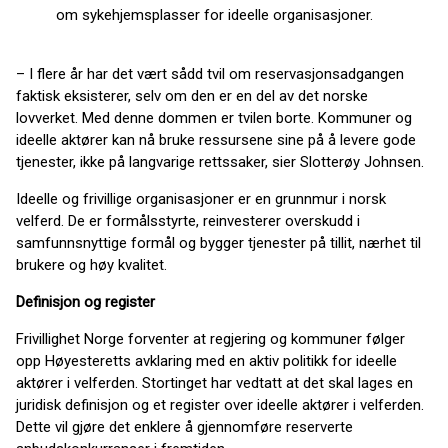
om sykehjemsplasser for ideelle organisasjoner.
– I flere år har det vært sådd tvil om reservasjonsadgangen
faktisk eksisterer, selv om den er en del av det norske
lovverket. Med denne dommen er tvilen borte. Kommuner og
ideelle aktører kan nå bruke ressursene sine på å levere gode
tjenester, ikke på langvarige rettssaker, sier Slotterøy Johnsen.
Ideelle og frivillige organisasjoner er en grunnmur i norsk
velferd. De er formålsstyrte, reinvesterer overskudd i
samfunnsnyttige formål og bygger tjenester på tillit, nærhet til
brukere og høy kvalitet.
Definisjon og register
Frivillighet Norge forventer at regjering og kommuner følger
opp Høyesteretts avklaring med en aktiv politikk for ideelle
aktører i velferden. Stortinget har vedtatt at det skal lages en
juridisk definisjon og et register over ideelle aktører i velferden.
Dette vil gjøre det enklere å gjennomføre reserverte