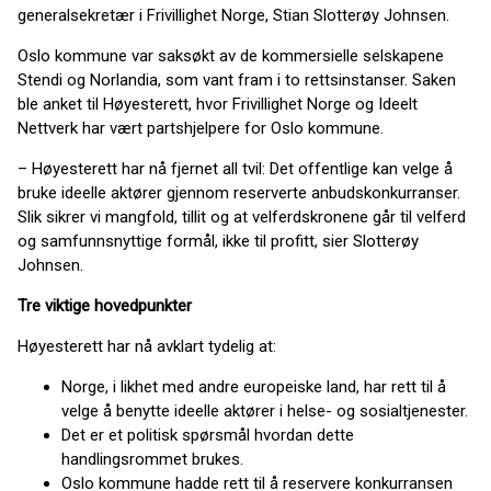
generalsekretær i Frivillighet Norge, Stian Slotterøy Johnsen.
Oslo kommune var saksøkt av de kommersielle selskapene
Stendi og Norlandia, som vant fram i to rettsinstanser. Saken
ble anket til Høyesterett, hvor Frivillighet Norge og Ideelt
Nettverk har vært partshjelpere for Oslo kommune.
– Høyesterett har nå fjernet all tvil: Det offentlige kan velge å
bruke ideelle aktører gjennom reserverte anbudskonkurranser.
Slik sikrer vi mangfold, tillit og at velferdskronene går til velferd
og samfunnsnyttige formål, ikke til profitt, sier Slotterøy
Johnsen.
Tre viktige hovedpunkter
Høyesterett har nå avklart tydelig at:
Norge, i likhet med andre europeiske land, har rett til å
velge å benytte ideelle aktører i helse- og sosialtjenester.
Det er et politisk spørsmål hvordan dette
handlingsrommet brukes.
Oslo kommune hadde rett til å reservere konkurransen