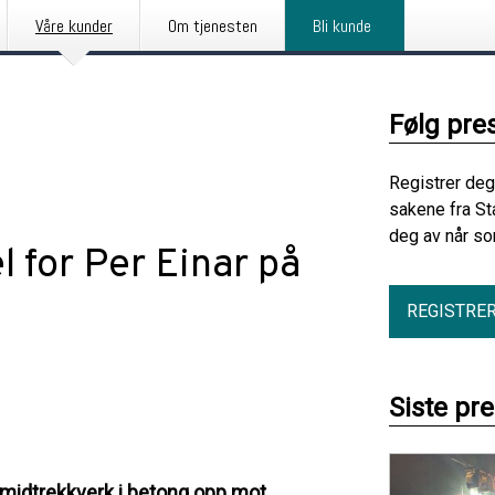
Våre kunder
Om tjenesten
Bli kunde
Følg pre
Registrer deg
sakene fra St
deg av når so
l for Per Einar på
REGISTRE
Siste pr
om midtrekkverk i betong opp mot