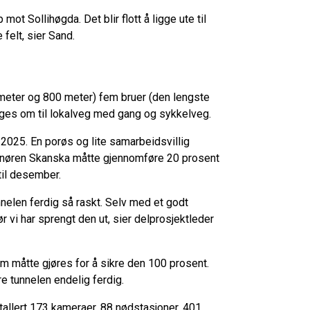
 mot Sollihøgda. Det blir flott å ligge ute til
felt, sier Sand.
lometer og 800 meter) fem bruer (den lengste
ges om til lokalveg med gang og sykkelveg.
2025. En porøs og lite samarbeidsvillig
eprenøren Skanska måtte gjennomføre 20 prosent
til desember.
nelen ferdig så raskt. Selv med et godt
før vi har sprengt den ut, sier delprosjektleder
m måtte gjøres for å sikre den 100 prosent.
e tunnelen endelig ferdig.
stallert 173 kameraer, 88 nødstasjoner, 401