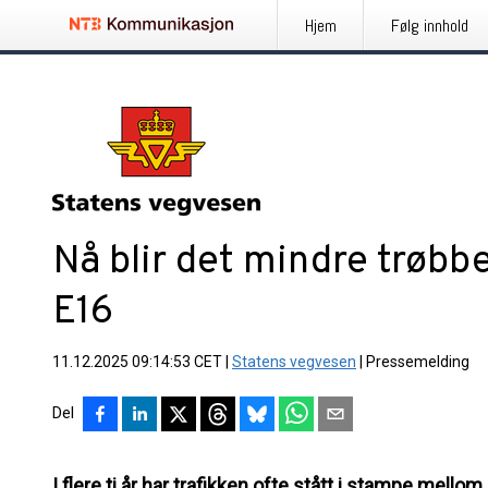
Hjem
Følg innhold
Nå blir det mindre trøbbe
E16
11.12.2025 09:14:53 CET
|
Statens vegvesen
|
Pressemelding
Del
I flere ti år har trafikken ofte stått i stampe mell