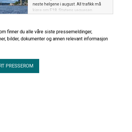
neste helgene i august. All trafikk må
kjøre om E18. Statens vegvesen
oppfordrer trafikantene til å unngå de
mest trafikkerte tidspunktene.
rom finner du alle våre siste pressemeldinger,
er, bilder, dokumenter og annen relevant informasjon
RT PRESSEROM