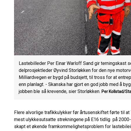
Lastebilleder Per Einar Warloff Sand gir terningskast 
delprosjektleder Øyvind Storløkken for den nye motor
Milliardvegen er bygd på budsjett, til tross for at ent
enn planlagt. - Skanska har gjort en god jobb med å byg
jobben ble så krevende, sier Storløkken.
Per Kollstad/St
Flere alvorlige trafikkulykker før årtusenskiftet førte ti
mest ulykkesutsatte strekningene på E16 tidlig på 2000-t
skapt et økende framkommelighetsproblem for lastebileie