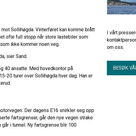
mot Sollihøgda. Vinterføret kan komme brått
I vårt presse
 det ofte full stopp når store lastebiler som
kontaktperson
er som ikke kommer noen veg.
om oss.
da, sier Sand.
BESØK VÅ
 og 40 ansatte. Med hovedkontor på
 15-20 turer over Sollihøgda hver dag. Han er
kerud.
motorvegen. Der dagens E16 snirkler seg opp
erte fartsgrenser, går den nye vegen strake
år i tunnel. Ny fartsgrense blir 100