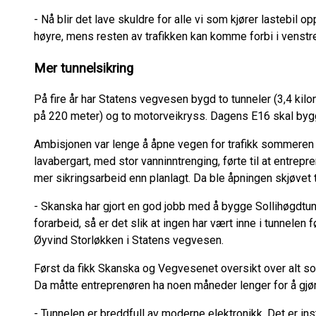
- Nå blir det lave skuldre for alle vi som kjører lastebil opp
høyre, mens resten av trafikken kan komme forbi i venstre 
Mer tunnelsikring
På fire år har Statens vegvesen bygd to tunneler (3,4 ki
på 220 meter) og to motorveikryss. Dagens E16 skal byg
Ambisjonen var lenge å åpne vegen for trafikk sommeren 
lavabergart, med stor vanninntrenging, førte til at entr
mer sikringsarbeid enn planlagt. Da ble åpningen skjøvet 
- Skanska har gjort en god jobb med å bygge Sollihøgdtun
forarbeid, så er det slik at ingen har vært inne i tunnelen 
Øyvind Storløkken i Statens vegvesen.
Først da fikk Skanska og Vegvesenet oversikt over alt so
Da måtte entreprenøren ha noen måneder lenger for å gjør
- Tunnelen er breddfull av moderne elektronikk. Det er in