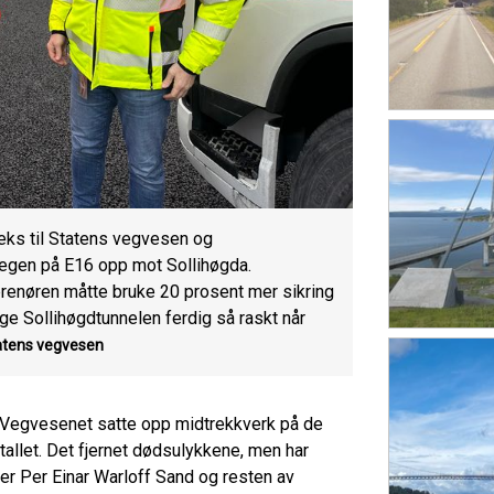
seks til Statens vegvesen og
vegen på E16 opp mot Sollihøgda.
reprenøren måtte bruke 20 prosent mer sikring
ge Sollihøgdtunnelen ferdig så raskt når
atens vegvesen
l at Vegvesenet satte opp midtrekkverk på de
allet. Det fjernet dødsulykkene, men har
r Per Einar Warloff Sand og resten av