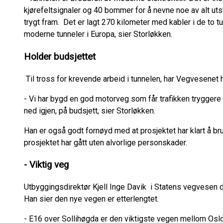
kjørefeltsignaler og 40 bommer for å nevne noe av alt uts
trygt fram. Det er lagt 270 kilometer med kabler i de to t
moderne tunneler i Europa, sier Storløkken.
Holder budsjettet
Til tross for krevende arbeid i tunnelen, har Vegvesenet h
- Vi har bygd en god motorveg som får trafikken tryggere
ned igjen, på budsjett, sier Storløkken.
Han er også godt fornøyd med at prosjektet har klart å br
prosjektet har gått uten alvorlige personskader.
- Viktig veg
Utbyggingsdirektør Kjell Inge Davik i Statens vegvesen d
Han sier den nye vegen er etterlengtet.
- E16 over Sollihøgda er den viktigste vegen mellom Oslo 