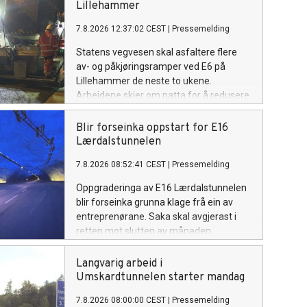
Lillehammer
7.8.2026 12:37:02 CEST
|
Pressemelding
Statens vegvesen skal asfaltere flere
av- og påkjøringsramper ved E6 på
Lillehammer de neste to ukene.
Arbeidene skjer om natta for å redusere
ulempene for trafikantene.
Blir forseinka oppstart for E16
Lærdalstunnelen
7.8.2026 08:52:41 CEST
|
Pressemelding
Oppgraderinga av E16 Lærdalstunnelen
blir forseinka grunna klage frå ein av
entreprenørane. Saka skal avgjerast i
retten mot slutten av månaden.
Langvarig arbeid i
Umskardtunnelen starter mandag
7.8.2026 08:00:00 CEST
|
Pressemelding