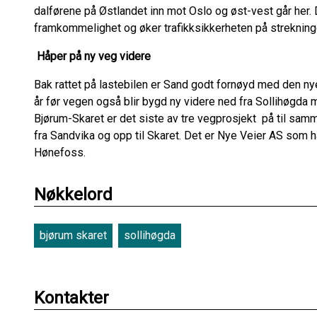
dalførene på Østlandet inn mot Oslo og øst-vest går her. Da
framkommelighet og øker trafikksikkerheten på strekninge
Håper på ny veg videre
Bak rattet på lastebilen er Sand godt fornøyd med den ny
år før vegen også blir bygd ny videre ned fra Sollihøgd
Bjørum-Skaret er det siste av tre vegprosjekt på til s
fra Sandvika og opp til Skaret. Det er Nye Veier AS som h
Hønefoss.
Nøkkelord
bjørum skaret
sollihøgda
Kontakter