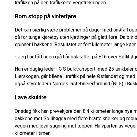
trafikken på den trafikkerte vegstrekningen.
Bom stopp på vinterføre
Det kan særlig være problemer på dager med snøfall opp 
på for tunge kjøretøy uten kjettinger på glatt føre. Da blir
spinner i bakkene. Resultatet er fort kilometer lange kø
- Jeg har fått noen grå hår bak rattet på E16 over Sollihøg
Han er daglig leder i G S bulktransport med 25 tankbiler
Lierskogen, går bilene i trafikk på hele Østlandet og med
også styreleder i Norges lastebileierforbund (NLF) i Bus
Lave skuldre
Onsdag fikk han prøvekjøre den 8,4 kilometer lange nye 
bakkene mot Sollihøgda med flere bratte kneiker og redus
vegen med jevn stigning mot toppen. Halvparten av vegen g
kilometer i timen.