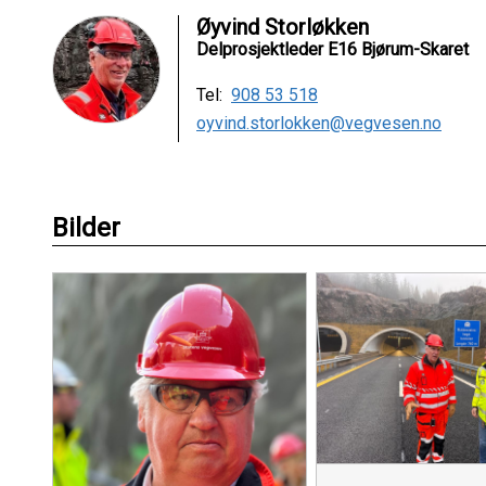
Øyvind Storløkken
Delprosjektleder E16 Bjørum-Skaret
Tel:
908 53 518
oyvind.storlokken@vegvesen.no
Bilder