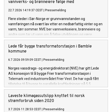
rapporteringsordning for kraftprodusentene.
vannverks- og brønneiere følge med
22.7.2026 14:19:37 CEST
|
Pressemelding
Flere steder i Sør-Norge er grunnvannstanden og
vannføringen nå svært lav etter en nedbørfattig vinter og en
varm, tørr sommer. NVE ber vannverkseiere, brønneiere og
andre som tar ut vann om å følge utviklingen og være
forberedt på å gjøre vannbesparende tiltak om det ikke
kommer mye regn de neste ukene.
Lede får bygge transformatorstasjon i Bamble
kommune
6.7.2026 09:59:09 CEST
|
Pressemelding
Norges vassdrags- og energidirektorat (NVE) har gitt Lede
AS konsesjon til å bygge Frier transformatorstasjon i
Telemark ved industriområdet Frier Vest. De har også fått
tillatelse til å bygge to parallelle kraftledninger på 5,5
kilometer, for å knytte stasjonen til Herum
transformatorstasjon.
Laveste klimagassutslipp knyttet til norsk
strømforbruk siden 2020
3.7.2026 11:28:53 CEST
|
Pressemelding