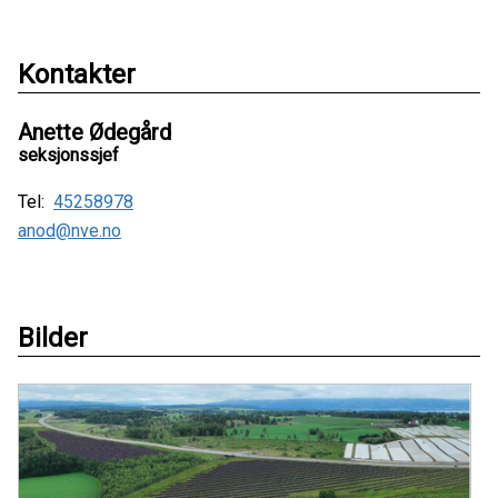
Kontakter
Anette Ødegård
seksjonssjef
Tel:
45258978
anod@nve.no
Bilder