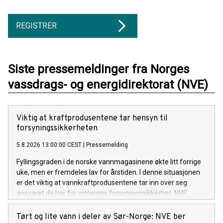
REGISTRER
Siste pressemeldinger fra Norges
vassdrags- og energidirektorat (NVE)
Viktig at kraftprodusentene tar hensyn til
forsyningssikkerheten
5.8.2026 13:00:00 CEST
|
Pressemelding
Fyllingsgraden i de norske vannmagasinene økte litt forrige
uke, men er fremdeles lav for årstiden. I denne situasjonen
er det viktig at vannkraftprodusentene tar inn over seg
ansvaret de har for vinterens forsyningssikkerhet. NVE
følger utviklingen av kraftsituasjonen, i tett dialog med
Statnett. Om nødvendig vil NVE innføre en
Tørt og lite vann i deler av Sør-Norge: NVE ber