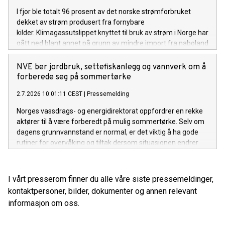
I fjor ble totalt 96 prosent av det norske strømforbruket
dekket av strøm produsert fra fornybare
kilder. Klimagassutslippet knyttet til bruk av strøm i Norge har
gått ned blant annet på grunn av mindre import fra naboland
med høyere andel kraftproduksjon med klimautslipp. Det
viser NVEs klimadeklarasjon for fysisk levert strøm i 2025.
NVE ber jordbruk, settefiskanlegg og vannverk om å
forberede seg på sommertørke
2.7.2026 10:01:11 CEST
|
Pressemelding
Norges vassdrags- og energidirektorat oppfordrer en rekke
aktører til å være forberedt på mulig sommertørke. Selv om
dagens grunnvannstand er normal, er det viktig å ha gode
rutiner for overvåking og tiltak dersom situasjonen endrer
seg gjennom sommeren.
I vårt presserom finner du alle våre siste pressemeldinger,
kontaktpersoner, bilder, dokumenter og annen relevant
informasjon om oss.