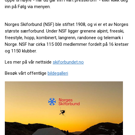
oppe til høyre - når du går inn i vårt presserom - eller klikk deg
inn på Følg via menyen.
Norges Skiforbund (NSF) ble stiftet 1908, og vi er et av Norges
største særforbund. Under NSF ligger grenene alpint, freeski,
freestyle, hopp, kombinert, langrenn, randonee og telemark i
Norge. NSF har cirka 115 000 medlemmer fordelt på 16 kretser
og 1150 klubber.
Les mer på vår nettside
skiforbundet.no
Besøk vårt offentlige
bildegalleri