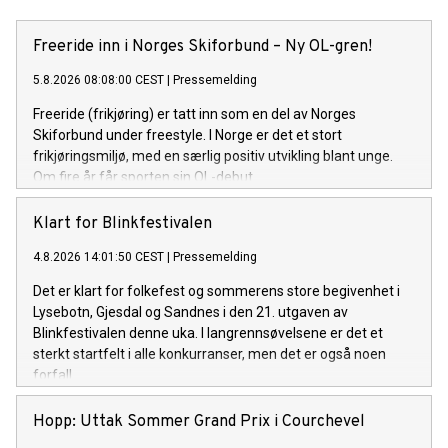
Freeride inn i Norges Skiforbund – Ny OL-gren!
5.8.2026 08:08:00 CEST
|
Pressemelding
Freeride (frikjøring) er tatt inn som en del av Norges
Skiforbund under freestyle. I Norge er det et stort
frikjøringsmiljø, med en særlig positiv utvikling blant unge.
Om fire år får sporten sin OL-debut.
Klart for Blinkfestivalen
4.8.2026 14:01:50 CEST
|
Pressemelding
Det er klart for folkefest og sommerens store begivenhet i
Lysebotn, Gjesdal og Sandnes i den 21. utgaven av
Blinkfestivalen denne uka. I langrennsøvelsene er det et
sterkt startfelt i alle konkurranser, men det er også noen
forfall.
Hopp: Uttak Sommer Grand Prix i Courchevel