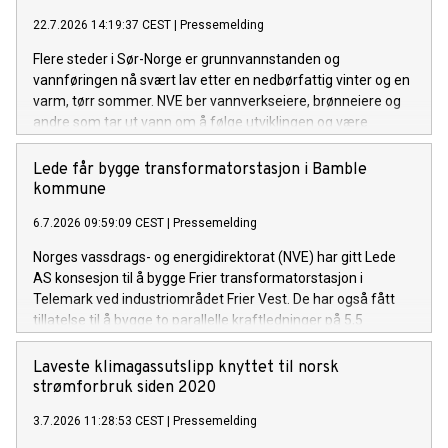
22.7.2026 14:19:37 CEST
|
Pressemelding
Flere steder i Sør-Norge er grunnvannstanden og
vannføringen nå svært lav etter en nedbørfattig vinter og en
varm, tørr sommer. NVE ber vannverkseiere, brønneiere og
andre som tar ut vann om å følge utviklingen og være
forberedt på å gjøre vannbesparende tiltak om det ikke
kommer mye regn de neste ukene.
Lede får bygge transformatorstasjon i Bamble
kommune
6.7.2026 09:59:09 CEST
|
Pressemelding
Norges vassdrags- og energidirektorat (NVE) har gitt Lede
AS konsesjon til å bygge Frier transformatorstasjon i
Telemark ved industriområdet Frier Vest. De har også fått
tillatelse til å bygge to parallelle kraftledninger på 5,5
kilometer, for å knytte stasjonen til Herum
transformatorstasjon.
Laveste klimagassutslipp knyttet til norsk
strømforbruk siden 2020
3.7.2026 11:28:53 CEST
|
Pressemelding