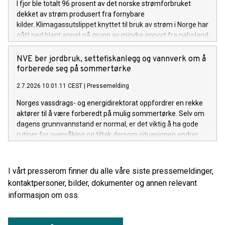
I fjor ble totalt 96 prosent av det norske strømforbruket
dekket av strøm produsert fra fornybare
kilder. Klimagassutslippet knyttet til bruk av strøm i Norge har
gått ned blant annet på grunn av mindre import fra naboland
med høyere andel kraftproduksjon med klimautslipp. Det
viser NVEs klimadeklarasjon for fysisk levert strøm i 2025.
NVE ber jordbruk, settefiskanlegg og vannverk om å
forberede seg på sommertørke
2.7.2026 10:01:11 CEST
|
Pressemelding
Norges vassdrags- og energidirektorat oppfordrer en rekke
aktører til å være forberedt på mulig sommertørke. Selv om
dagens grunnvannstand er normal, er det viktig å ha gode
rutiner for overvåking og tiltak dersom situasjonen endrer
seg gjennom sommeren.
I vårt presserom finner du alle våre siste pressemeldinger,
kontaktpersoner, bilder, dokumenter og annen relevant
informasjon om oss.