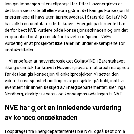
kan gis konsesjon til enkeltprosjekter. Etter Havenergilova er
det kun «særskilte tilfeller» som gjør at det kan gis konsesjon til
energianlegg til havs uten åpningsvedtak i Statsråd. GoliatVIND
har søkt om unntak for dette kravet. Energidepartementet har
derfor bedt NVE vurdere både konsesjonssøknaden og om det
er grunnlag for å gi unntak for kravet om åpning. NVEs
vurdering er at prosjektet ikke faller inn under eksemplene for
unntakstilfeller.
– Vi anbefaler at havvindprosjektet GoliatVIND i Barentshavet
ikke gis unntak for kravet i Havenergilova om at areal må åpnes
før det kan gis konsesjon til enkeltprosjekter. Vi setter den
videre konsesjonsbehandlingen av prosjektet på hold, inntil vi
eventuelt får annen beskjed av Energidepartementet, sier Inga
Nordberg, direktør i energi- og konsesjonsavdelingen til NVE.
NVE har gjort en innledende vurdering
av konsesjonssøknaden
I oppdraget fra Energidepartementet ble NVE også bedt om å