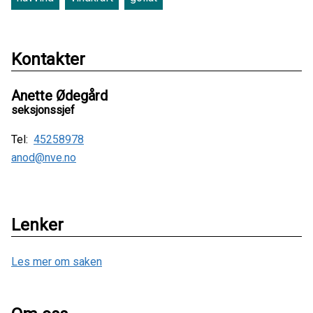
Kontakter
Anette Ødegård
seksjonssjef
Tel:
45258978
anod@nve.no
Lenker
Les mer om saken