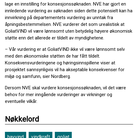
lage en innstilling for konsesjonssøknaden. NVE har gjort en
innledende vurdering av søknaden siden dette potensielt kan ha
innvirkning på departementets vurdering av unntak fra
åpningsbestemmelsen. NVE vurderer det som urealistisk at
GoliatVIND vil være lønnsomt uten betydelig høyere økonomisk
støtte enn det allerede er tildelt av myndighetene.
– Vår vurdering er at GoliatVIND ikke vil være lønnsomt selv
med den økonomiske støtten de har fått tildelt.
Konsekvensvurderingene og høringsinnspillene viser at
prosjektet sannsynligvis vil ha akseptable konsekvenser for
miljø og samfunn, sier Nordberg.
Dersom NVE skal vurdere konsesjonssøknaden, vil det være
behov for mer inngående vurderinger av virkninger og
eventuelle vilkår.
Nøkkelord
havvind
vindkraft
goliat