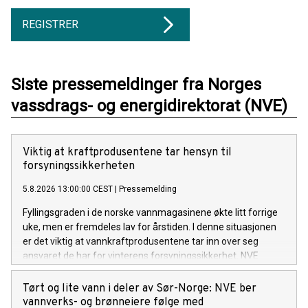
REGISTRER
Siste pressemeldinger fra Norges
vassdrags- og energidirektorat (NVE)
Viktig at kraftprodusentene tar hensyn til
forsyningssikkerheten
5.8.2026 13:00:00 CEST
|
Pressemelding
Fyllingsgraden i de norske vannmagasinene økte litt forrige
uke, men er fremdeles lav for årstiden. I denne situasjonen
er det viktig at vannkraftprodusentene tar inn over seg
ansvaret de har for vinterens forsyningssikkerhet. NVE
følger utviklingen av kraftsituasjonen, i tett dialog med
Statnett. Om nødvendig vil NVE innføre en
Tørt og lite vann i deler av Sør-Norge: NVE ber
rapporteringsordning for kraftprodusentene.
vannverks- og brønneiere følge med