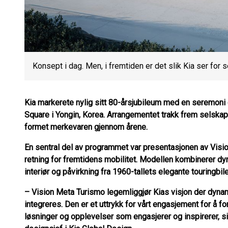
Konsept i dag. Men, i fremtiden er det slik Kia ser for 
Kia markerete nylig sitt 80-årsjubileum med en seremoni o
Square i Yongin, Korea. Arrangementet trakk frem selska
formet merkevaren gjennom årene.
En sentral del av programmet var presentasjonen av Visi
retning for fremtidens mobilitet. Modellen kombinerer dy
interiør og påvirkning fra 1960-tallets elegante touringbile
– Vision Meta Turismo legemliggjør Kias visjon der dyn
integreres. Den er et uttrykk for vårt engasjement for å f
løsninger og opplevelser som engasjerer og inspirerer, s