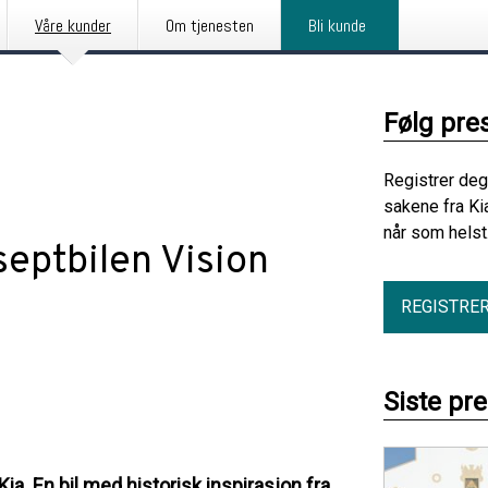
Våre kunder
Om tjenesten
Bli kunde
Følg pre
Registrer deg
sakene fra Ki
når som helst
septbilen Vision
REGISTRE
Siste pr
a. En bil med historisk inspirasjon fra