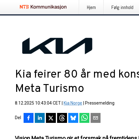
Hjem
Følg innhold
Kia feirer 80 år med kon
Meta Turismo
8.12.2025 10:43:04 CET
|
Kia Norge
|
Pressemelding
Del
Vision Meta Turismo gir et forsmak på fremtidens Ki