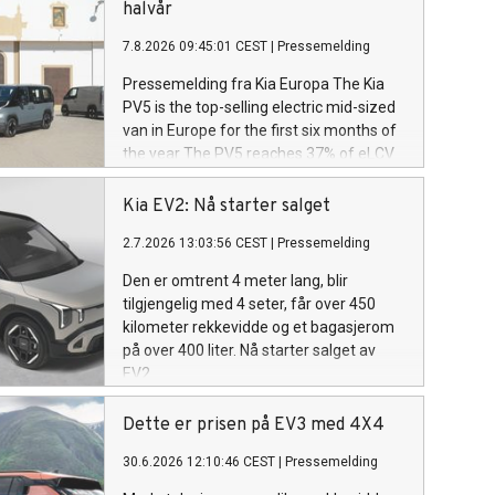
halvår
7.8.2026 09:45:01 CEST
|
Pressemelding
Pressemelding fra Kia Europa The Kia
PV5 is the top-selling electric mid-sized
van in Europe for the first six months of
the year The PV5 reaches 37% of eLCV
C-segment market share in Europe
thanks to the integration of software
Kia EV2: Nå starter salget
and services into a seamless electric
2.7.2026 13:03:56 CEST
|
Pressemelding
platform§ PV5 tops the electric C-
segment list in 12 European countries,
Den er omtrent 4 meter lang, blir
including Germany and the UK Across all
tilgjengelig med 4 seter, får over 450
engine types, the PV5 is the best-selling
kilometer rekkevidde og et bagasjerom
C-segment van in Denmark, the
på over 400 liter. Nå starter salget av
Netherlands, Norway and Sweden
EV2.
Dette er prisen på EV3 med 4X4
30.6.2026 12:10:46 CEST
|
Pressemelding