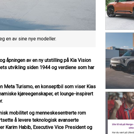
seg en av sine nye modeller.
g åpningen av en ny utstilling på Kia Vision
pets utvikling siden 1944 og verdiene som har
on Meta Turismo, en konseptbil som viser Kias
namiske kjøreegenskaper, et lounge-inspirert
r.
amisk mobilitet og menneskesentrerte rom
ortsette å levere teknologisk avanserte
ier Karim Habib, Executive Vice President og