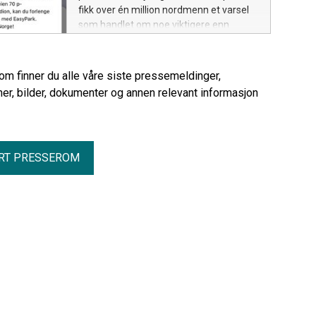
fikk over én million nordmenn et varsel
som handlet om noe viktigere enn
sluttresultatet. Varselet dukket opp hos
EasyPark brukere over hele Oslo og lød:
«Ute til nå på Norge-Irak, bør du kanskje
rom finner du alle våre siste pressemeldinger,
sitte bak?» Som en oppfordring om å la
er, bilder, dokumenter og annen relevant informasjon
bilen stå parkert dersom man har vært
med på fotballfesten.
RT PRESSEROM