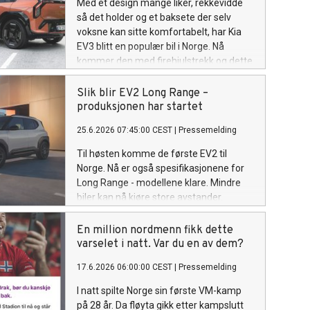
Med et design mange liker, rekkevidde
så det holder og et baksete der selv
voksne kan sitte komfortabelt, har Kia
EV3 blitt en populær bil i Norge. Nå
kommer den med firehjulstrekk og dette
blir prisen.
Slik blir EV2 Long Range –
produksjonen har startet
25.6.2026 07:45:00 CEST
|
Pressemelding
Til høsten komme de første EV2 til
Norge. Nå er også spesifikasjonene for
Long Range - modellene klare. Mindre
biler kan nå kjøre store avstander.
En million nordmenn fikk dette
varselet i natt. Var du en av dem?
17.6.2026 06:00:00 CEST
|
Pressemelding
I natt spilte Norge sin første VM-kamp
på 28 år. Da fløyta gikk etter kampslutt