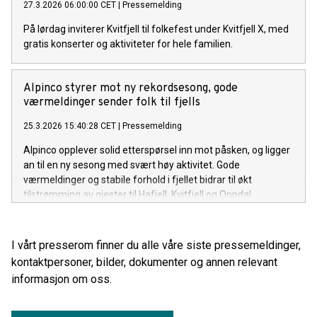
27.3.2026 06:00:00 CET
|
Pressemelding
På lørdag inviterer Kvitfjell til folkefest under Kvitfjell X, med
gratis konserter og aktiviteter for hele familien.
Alpinco styrer mot ny rekordsesong, gode
værmeldinger sender folk til fjells
25.3.2026 15:40:28 CET
|
Pressemelding
Alpinco opplever solid etterspørsel inn mot påsken, og ligger
an til en ny sesong med svært høy aktivitet. Gode
værmeldinger og stabile forhold i fjellet bidrar til økt
tilstrømming av gjester til Hafjell, Kvitfjell og Oppdal.
I vårt presserom finner du alle våre siste pressemeldinger,
kontaktpersoner, bilder, dokumenter og annen relevant
informasjon om oss.