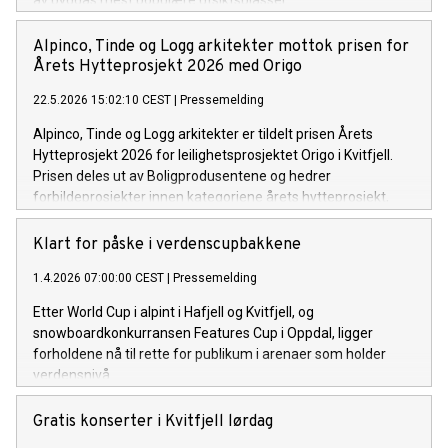
av bygdas mest populære utsiktsplasser.
Alpinco, Tinde og Logg arkitekter mottok prisen for
Årets Hytteprosjekt 2026 med Origo
22.5.2026 15:02:10 CEST
|
Pressemelding
Alpinco, Tinde og Logg arkitekter er tildelt prisen Årets
Hytteprosjekt 2026 for leilighetsprosjektet Origo i Kvitfjell.
Prisen deles ut av Boligprodusentene og hedrer
forbildeprosjekter innen kategoriene årets hytteprosjekt,
årets småhusprosjekt og årets leilighetsprosjekt.
Klart for påske i verdenscupbakkene
1.4.2026 07:00:00 CEST
|
Pressemelding
Etter World Cup i alpint i Hafjell og Kvitfjell, og
snowboardkonkurransen Features Cup i Oppdal, ligger
forholdene nå til rette for publikum i arenaer som holder
verdensnivå.
Gratis konserter i Kvitfjell lørdag