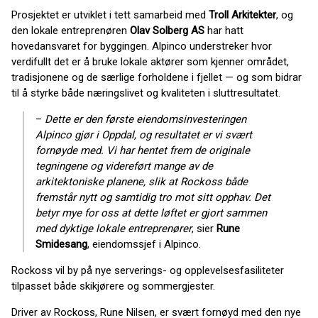
Prosjektet er utviklet i tett samarbeid med
Troll Arkitekter
, og
den lokale entreprenøren
Olav Solberg AS
har hatt
hovedansvaret for byggingen. Alpinco understreker hvor
verdifullt det er å bruke lokale aktører som kjenner området,
tradisjonene og de særlige forholdene i fjellet — og som bidrar
til å styrke både næringslivet og kvaliteten i sluttresultatet.
–
Dette er den første eiendomsinvesteringen
Alpinco gjør i Oppdal, og resultatet er vi svært
fornøyde med. Vi har hentet frem de originale
tegningene og videreført mange av de
arkitektoniske planene, slik at Rockoss både
fremstår nytt og samtidig tro mot sitt opphav. Det
betyr mye for oss at dette løftet er gjort sammen
med dyktige lokale entreprenører
, sier
Rune
Smidesang
, eiendomssjef i Alpinco.
Rockoss vil by på nye serverings- og opplevelsesfasiliteter
tilpasset både skikjørere og sommergjester.
Driver av Rockoss, Rune Nilsen, er svært fornøyd med den nye