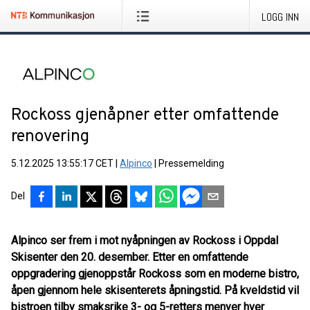
LOGG INN
Rockoss gjenåpner etter omfattende
renovering
5.12.2025 13:55:17 CET
|
Alpinco
|
Pressemelding
Del
Alpinco ser frem i mot nyåpningen av
Rockoss
i Oppdal
Skisenter den
20. desember
. Etter en omfattende
oppgradering gjenoppstår Rockoss som en
moderne bistro
,
åpen gjennom hele skisenterets åpningstid. På kveldstid vil
bistroen tilby smaksrike 3- og 5-retters menyer hver