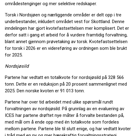
områdestenginger og mer selektive redskaper.
Torsk i Nordsjøen og nærliggende områder er delt opp i tre
underbestander, inkludert området vest for Skottland. Denne
inndelingen har gjort kvotefastsettelsen mer komplisert. Det er
derfor satt i gang et arbeid for å vurdere framtidig forvaltning,
blant annet gjennom prøvetaking av torsk. Kvotefastsettelsen
for torsk i 2026 er en videreføring av ordningen som ble brukt
for 2025.
Nordsjøsild
Partene har vedtatt en totalkvote for nordsjøsild på 328 566
tonn. Dette er en reduksjon på 20 prosent sammenlignet med
2025. Den norske kvoten er 91 013 tonn.
Partene har over tid arbeidet med ulike spørsmål rundt
forvaltningen av nordsjøsild. På grunnlag av en evaluering av
ICES har partene drøftet nye måter å forvalte bestanden på,
med mål om å ende opp med én totalkvote som fordeles
mellom partene. Partene ble til slutt enige, og har vedtatt kvoter
i tråd med en ny og mer bærekraftig forvaltningsstrategi.