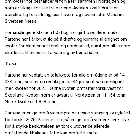
om kvoter for bestander vi forvalter sammen i Nordsjøen og
som er viktige for alle tre partene. Avtalen skal bidra til en
bærekraftig forvaltning, sier fiskeri- og havminister Marianne
Sivertsen Næss.
Forhandlingene startet i høst og har gått over flere runder.
Partene har i år brukt tid på å drøfte og komme til enighet om
kvoter for blant annet torsk og nordsjøsild, samt om tiltak som
skal bidra til en bedre forvaltning av bestandene.
Torsk
Partene har vedtatt en totalkvote for alle områdene er på 14
034 tonn, som er en reduksjon på 44 prosent sammenlignet
med kvoten for 2025. Denne kvoten omfatter torsk vest for
Skottland. Kvoten som er avsatt til Nordsjøen er 11 164 tonn.
Norsk kvote er 1 898 tonn.
Partene er enige om å videreføre og utvide stenging av gytefelt
for torsk i 2026. Partene er også enige om å vurdere flere tiltak
for å styrke beskyttelsen av torsk, utover de allerede
omfattende tiltakene. Dette kan omfatte andre