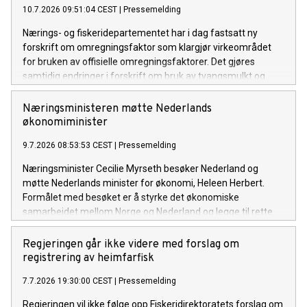
10.7.2026 09:51:04 CEST
|
Pressemelding
Nærings- og fiskeridepartementet har i dag fastsatt ny
forskrift om omregningsfaktor som klargjør virkeområdet
for bruken av offisielle omregningsfaktorer. Det gjøres
samtidig endringer i forskrift om bruk av tvangsmulkt og
overtredelsesgebyr ved brudd på havressurslova og
deltakerloven, i tråd med sanksjonsreglene i den nye
Næringsministeren møtte Nederlands
forskriften.
økonomiminister
9.7.2026 08:53:53 CEST
|
Pressemelding
Næringsminister Cecilie Myrseth besøker Nederland og
møtte Nederlands minister for økonomi, Heleen Herbert.
Formålet med besøket er å styrke det økonomiske
samarbeidet mellom Norge og Nederland og legge til rette
for økt handel, investeringer og næringslivssamarbeid.
Regjeringen går ikke videre med forslag om
registrering av heimfarfisk
7.7.2026 19:30:00 CEST
|
Pressemelding
Regjeringen vil ikke følge opp Fiskeridirektoratets forslag om