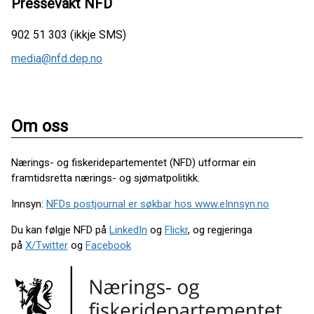
Pressevakt NFD
902 51 303 (ikkje SMS)
media@nfd.dep.no
Om oss
Nærings- og fiskeridepartementet (NFD) utformar ein
framtidsretta nærings- og sjømatpolitikk.
Innsyn:
NFDs postjournal er søkbar hos www.eInnsyn.no
Du kan følgje NFD på
LinkedIn
og
Flickr
, og regjeringa
på
X/Twitter
og
Facebook