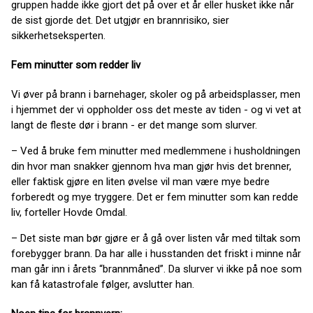
gruppen hadde ikke gjort det på over et år eller husket ikke når
de sist gjorde det. Det utgjør en brannrisiko, sier
sikkerhetseksperten.
Fem minutter som redder liv
Vi øver på brann i barnehager, skoler og på arbeidsplasser, men
i hjemmet der vi oppholder oss det meste av tiden - og vi vet at
langt de fleste dør i brann - er det mange som slurver.
– Ved å bruke fem minutter med medlemmene i husholdningen
din hvor man snakker gjennom hva man gjør hvis det brenner,
eller faktisk gjøre en liten øvelse vil man være mye bedre
forberedt og mye tryggere. Det er fem minutter som kan redde
liv, forteller Hovde Omdal.
– Det siste man bør gjøre er å gå over listen vår med tiltak som
forebygger brann. Da har alle i husstanden det friskt i minne når
man går inn i årets “brannmåned”. Da slurver vi ikke på noe som
kan få katastrofale følger, avslutter han.