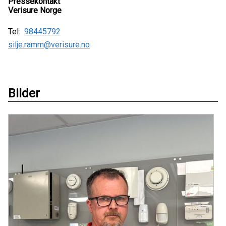
Pressekontakt
Verisure Norge
Tel:
98445792
silje.ramm@verisure.no
Bilder