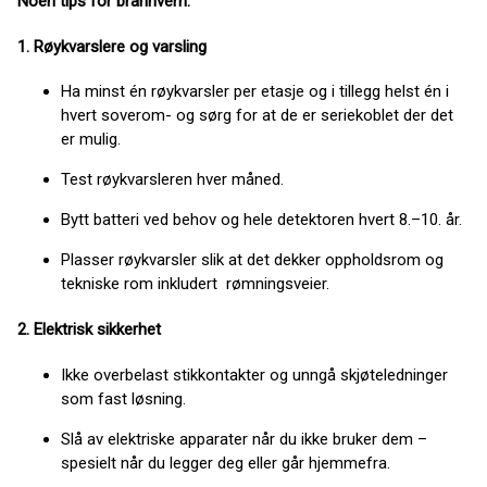
Noen tips for brannvern:
1. Røykvarslere og varsling
Ha minst én røykvarsler per etasje og i tillegg helst én i
hvert soverom- og sørg for at de er seriekoblet der det
er mulig.
Test røykvarsleren hver måned.
Bytt batteri ved behov og hele detektoren hvert 8.–10. år.
Plasser røykvarsler slik at det dekker oppholdsrom og
tekniske rom inkludert rømningsveier.
2. Elektrisk sikkerhet
Ikke overbelast stikkontakter og unngå skjøteledninger
som fast løsning.
Slå av elektriske apparater når du ikke bruker dem –
spesielt når du legger deg eller går hjemmefra.