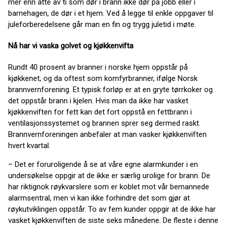
mer enn åtte av ti som dør i brann ikke dør på jobb eller i
barnehagen, de dør i et hjem. Ved å legge til enkle oppgaver til
juleforberedelsene går man en fin og trygg juletid i møte.
Nå har vi vaska golvet og kjøkkenvifta
Rundt 40 prosent av branner i norske hjem oppstår på
kjøkkenet, og da oftest som komfyrbranner, ifølge Norsk
brannvernforening. Et typisk forløp er at en gryte tørrkoker og
det oppstår brann i kjelen. Hvis man da ikke har vasket
kjøkkenviften for fett kan det fort oppstå en fettbrann i
ventilasjonssystemet og brannen sprer seg dermed raskt.
Brannvernforeningen anbefaler at man vasker kjøkkenviften
hvert kvartal.
– Det er foruroligende å se at våre egne alarmkunder i en
undersøkelse oppgir at de ikke er særlig urolige for brann. De
har riktignok røykvarslere som er koblet mot vår bemannede
alarmsentral, men vi kan ikke forhindre det som gjør at
røykutviklingen oppstår. To av fem kunder oppgir at de ikke har
vasket kjøkkenviften de siste seks månedene. De fleste i denne