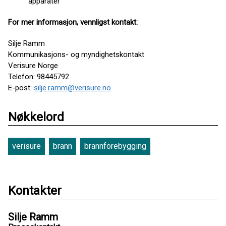
apparater
For mer informasjon, vennligst kontakt:
Silje Ramm
Kommunikasjons- og myndighetskontakt
Verisure Norge
Telefon: 98445792
E-post:
silje.ramm@verisure.no
Nøkkelord
verisure
brann
brannforebygging
Kontakter
Silje Ramm