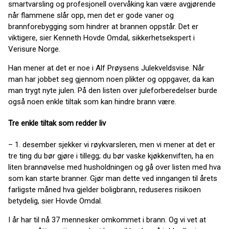
smartvarsling og profesjonell overvåking kan være avgjørende
når flammene slår opp, men det er gode vaner og
brannforebygging som hindrer at brannen oppstår. Det er
viktigere, sier Kenneth Hovde Omdal, sikkerhetsekspert i
Verisure Norge.
Han mener at det er noe i Alf Prøysens Julekveldsvise. Når
man har jobbet seg gjennom noen plikter og oppgaver, da kan
man trygt nyte julen. På den listen over juleforberedelser burde
også noen enkle tiltak som kan hindre brann være.
Tre enkle tiltak som redder liv
– 1. desember sjekker vi røykvarsleren, men vi mener at det er
tre ting du bør gjøre i tillegg; du bør vaske kjøkkenviften, ha en
liten brannøvelse med husholdningen og gå over listen med hva
som kan starte branner. Gjør man dette ved inngangen til årets
farligste måned hva gjelder boligbrann, reduseres risikoen
betydelig, sier Hovde Omdal.
I år har til nå 37 mennesker omkommet i brann. Og vi vet at