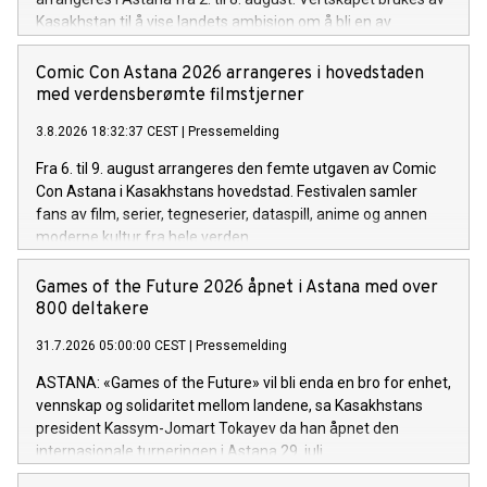
Kasakhstan til å vise landets ambisjon om å bli en av
Eurasias ledende AI-økonomier.
Comic Con Astana 2026 arrangeres i hovedstaden
med verdensberømte filmstjerner
3.8.2026 18:32:37 CEST
|
Pressemelding
Fra 6. til 9. august arrangeres den femte utgaven av Comic
Con Astana i Kasakhstans hovedstad. Festivalen samler
fans av film, serier, tegneserier, dataspill, anime og annen
moderne kultur fra hele verden.
Games of the Future 2026 åpnet i Astana med over
800 deltakere
31.7.2026 05:00:00 CEST
|
Pressemelding
ASTANA: «Games of the Future» vil bli enda en bro for enhet,
vennskap og solidaritet mellom landene, sa Kasakhstans
president Kassym-Jomart Tokayev da han åpnet den
internasjonale turneringen i Astana 29. juli.