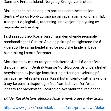
Danmark, Finland, Island, Norge og Sverige var til stede.
Diskusjonene dreide seg om praktisk samarbeid mellom
Sentral-Asia og Nord-Europa på områder som økonomi, miljø,
transport og logistikk, utdanning, innovasjon og styrking av
regionale partnerskap.
I sitt innlegg trakk Kosjerbajev fram den økende regionale
samhandlingen i Sentral-Asia og pekte på mulighetene for å
videreutvikle samarbeidet med de nordiske landene, både
bilateralt og i større formater.
Mot slutten av møtet uttrykte deltakerne vilje til å videreføre
dialogen mellom Sentral-Asia og Nord-Europa. De understreket
betydningen av jevnlige kontakter og erfaringsutveksling på
områder av felles interesse. Kasakhstan gjentok sitt ønske om
å styrke partnerskapet og løftet fram behovet for felles
innsats for bærekraftig utvikling og økt stabilitet i regionene.
(Kilde: Kasakhstans utenriksdepartement, 5.desember 2025)
https://www.gov.kz/memleket/entities/mfa/press/news/details/