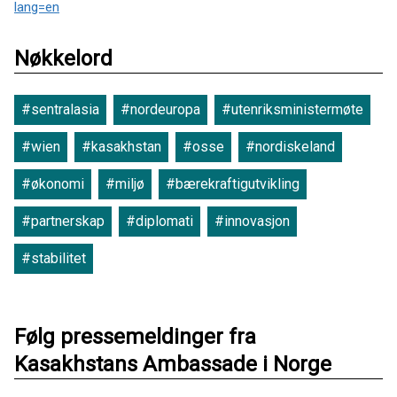
lang=en
Nøkkelord
#sentralasia
#nordeuropa
#utenriksministermøte
#wien
#kasakhstan
#osse
#nordiskeland
#økonomi
#miljø
#bærekraftigutvikling
#partnerskap
#diplomati
#innovasjon
#stabilitet
Følg pressemeldinger fra
Kasakhstans Ambassade i Norge