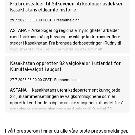
Fra bronsealder til Silkeveien: Arkeologer avdekker
Kasakhstans eldgamle historie
29.7.2026 05:00:00 CEST
|
Pressemelding
ASTANA – Arkeologer og regionale myndigheter arbeider
med forskning på og bevaring av viktige kulturminner flere
steder i Kasakhstan. Fra bronsealderbosetninger i Rudny til
monumenter fra Den gylne horde og et gammelt
handelsknutepunkt ved Det kaspiske hav, gir arbeidet ny
kunnskap om landets arkeologiske arv og bidrar til langsiktig
Kasakhstan oppretter 82 valglokaler i utlandet for
bevaring.
Kurultai-valget i august
27.7.2026 05:00:00 CEST
|
Pressemelding
ASTANA — Kasakhstans utenriksdepartement kunngjorde
22. juli sammensetningen av valgkommisjonene som er
opprettet ved landets diplomatiske stasjoner i utlandet for å
organisere stemmegivningen ved valget til Kurultai 23.
august.
I vårt presserom finner du alle våre siste pressemeldinger,