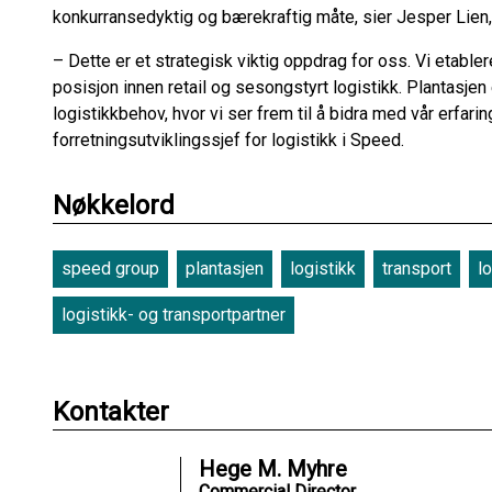
konkurransedyktig og bærekraftig måte, sier Jesper Lien,
– Dette er et strategisk viktig oppdrag for oss. Vi etable
posisjon innen retail og sesongstyrt logistikk. Plantasj
logistikkbehov, hvor vi ser frem til å bidra med vår erfar
forretningsutviklingssjef for logistikk i Speed.
Nøkkelord
speed group
plantasjen
logistikk
transport
l
logistikk- og transportpartner
Kontakter
Hege M. Myhre
Commercial Director