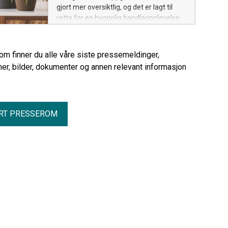
gjort mer oversiktlig, og det er lagt til
rette for en hyggelig handleopplevelse
for alle som er interessert i planter, hage
og hjem. Her finner kundene alt de
trenger til både uteplassen, balkongen
rom finner du alle våre siste pressemeldinger,
og vinduskarmen.
er, bilder, dokumenter og annen relevant informasjon
RT PRESSEROM