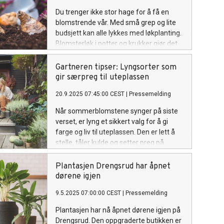
Du trenger ikke stor hage for å få en
blomstrende vår. Med små grep og lite
budsjett kan alle lykkes med løkplanting.
Blomsterløk i potter og krukker gjør det
mulig å skape en frodig «mini-vårhage»
på balkong, terrasse eller et lite
Gartneren tipser: Lyngsorter som
inngangsparti, og den vil blomstre fra
gir særpreg til uteplassen
tidlig vår til forsommer.
20.9.2025 07:45:00 CEST
|
Pressemelding
Når sommerblomstene synger på siste
verset, er lyng et sikkert valg for å gi
farge og liv til uteplassen. Den er lett å
stelle, tåler kulde og setter preg på
inngangspartier, terrasser og hager
gjennom hele høsten.
Plantasjen Drengsrud har åpnet
dørene igjen
9.5.2025 07:00:00 CEST
|
Pressemelding
Plantasjen har nå åpnet dørene igjen på
Drengsrud. Den oppgraderte butikken er