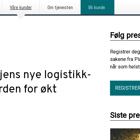
Våre kunder
Om tjenesten
Bli kunde
Følg pre
Registrer deg
sakene fra Pl
når som helst
jens nye logistikk-
rden for økt
REGISTRE
Siste pr