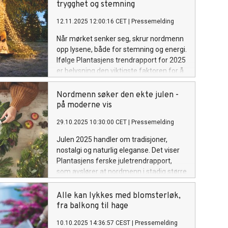
trygghet og stemning
12.11.2025 12:00:16 CET
|
Pressemelding
Når mørket senker seg, skrur nordmenn
opp lysene, både for stemning og energi.
Ifølge Plantasjens trendrapport for 2025
er belysning den viktigste faktoren for å
skape julestemning. Over én fjerdedel av
nordmenn sier at lys betyr mest i
Nordmenn søker den ekte julen -
desember, og stadig flere lar lysene stå
på moderne vis
på helt til våren. Trenden handler ikke
29.10.2025 10:30:00 CET
|
Pressemelding
bare om pynt, men om trygghet, ro og
velvære.
Julen 2025 handler om tradisjoner,
nostalgi og naturlig eleganse. Det viser
Plantasjens ferske juletrendrapport,
som avslører at nordmenn i stadig større
grad søker tilbake til det klassiske og
tidløse, både når det gjelder
Alle kan lykkes med blomsterløk,
juleblomster, dekor og juletre.
fra balkong til hage
10.10.2025 14:36:57 CEST
|
Pressemelding