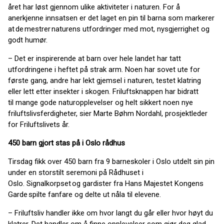
året har løst gjennom ulike aktiviteter i naturen. For å
anerkjenne innsatsen er det laget en pin til barna som markerer
at de mestrer naturens utfordringer med mot, nysgjerrighet og
godt humør.
– Det er inspirerende at barn over hele landet har tatt
utfordringene i heftet på strak arm. Noen har sovet ute for
første gang, andre har lekt gjemsel i naturen, testet klatring
eller lett etter insekter i skogen. Friluftsknappen har bidratt
til mange gode naturopplevelser og helt sikkert noen nye
friluftslivsferdigheter, sier Marte Bøhm Nordahl, prosjektleder
for Friluftslivets år.
450 barn gjort stas på i Oslo rådhus
Tirsdag fikk over 450 barn fra 9 barneskoler i Oslo utdelt sin pin
under en storstilt seremoni på Rådhuset i
Oslo. Signalkorpset og gardister fra Hans Majestet Kongens
Garde spilte fanfare og delte ut nåla til elevene.
– Friluftsliv handler ikke om hvor langt du går eller hvor høyt du