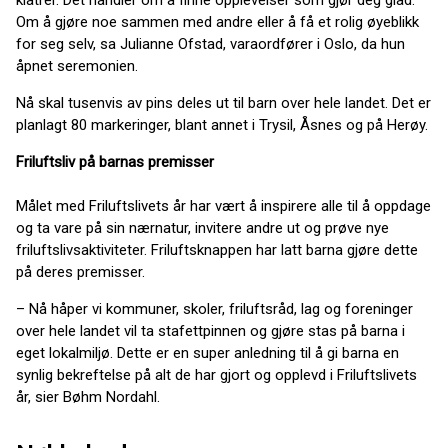
klatrer. Det handler om å finne opplevelser som gjør deg glad.
Om å gjøre noe sammen med andre eller å få et rolig øyeblikk
for seg selv, sa Julianne Ofstad, varaordfører i Oslo, da hun
åpnet seremonien.
Nå skal tusenvis av pins deles ut til barn over hele landet. Det er
planlagt 80 markeringer, blant annet i Trysil, Åsnes og på Herøy.
Friluftsliv på barnas premisser
Målet med Friluftslivets år har vært å inspirere alle til å oppdage
og ta vare på sin nærnatur, invitere andre ut og prøve nye
friluftslivsaktiviteter. Friluftsknappen har latt barna gjøre dette
på deres premisser.
– Nå håper vi kommuner, skoler, friluftsråd, lag og foreninger
over hele landet vil ta stafettpinnen og gjøre stas på barna i
eget lokalmiljø. Dette er en super anledning til å gi barna en
synlig bekreftelse på alt de har gjort og opplevd i Friluftslivets
år, sier Bøhm Nordahl.