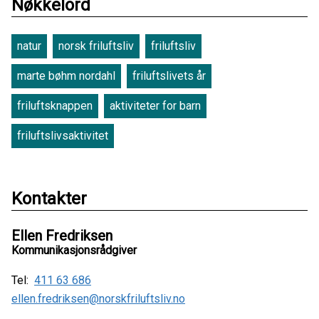
Nøkkelord
natur
norsk friluftsliv
friluftsliv
marte bøhm nordahl
friluftslivets år
friluftsknappen
aktiviteter for barn
friluftslivsaktivitet
Kontakter
Ellen Fredriksen
Kommunikasjonsrådgiver
Tel:
411 63 686
ellen.fredriksen@norskfriluftsliv.no