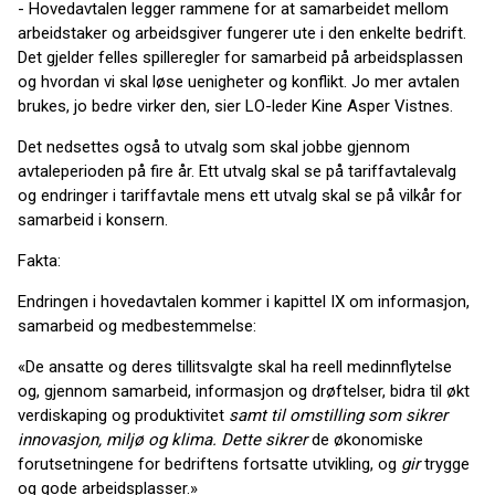
- Hovedavtalen legger rammene for at samarbeidet mellom
arbeidstaker og arbeidsgiver fungerer ute i den enkelte bedrift.
Det gjelder felles spilleregler for samarbeid på arbeidsplassen
og hvordan vi skal løse uenigheter og konflikt. Jo mer avtalen
brukes, jo bedre virker den, sier LO-leder Kine Asper Vistnes.
Det nedsettes også to utvalg som skal jobbe gjennom
avtaleperioden på fire år. Ett utvalg skal se på tariffavtalevalg
og endringer i tariffavtale mens ett utvalg skal se på vilkår for
samarbeid i konsern.
Fakta:
Endringen i hovedavtalen kommer i kapittel IX om informasjon,
samarbeid og medbestemmelse:
«De ansatte og deres tillitsvalgte skal ha reell medinnflytelse
og, gjennom samarbeid, informasjon og drøftelser, bidra til økt
verdiskaping og produktivitet
samt til omstilling som sikrer
innovasjon, miljø og klima. Dette sikrer
de økonomiske
forutsetningene for bedriftens fortsatte utvikling, og
gir
trygge
og gode arbeidsplasser.»