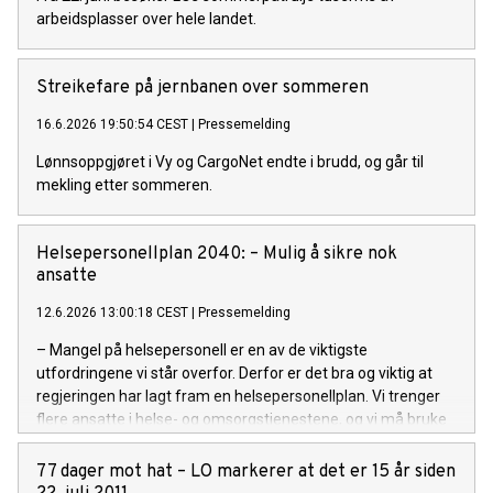
arbeidsplasser over hele landet.
Streikefare på jernbanen over sommeren
16.6.2026 19:50:54 CEST
|
Pressemelding
Lønnsoppgjøret i Vy og CargoNet endte i brudd, og går til
mekling etter sommeren.
Helsepersonellplan 2040: – Mulig å sikre nok
ansatte
12.6.2026 13:00:18 CEST
|
Pressemelding
– Mangel på helsepersonell er en av de viktigste
utfordringene vi står overfor. Derfor er det bra og viktig at
regjeringen har lagt fram en helsepersonellplan. Vi trenger
flere ansatte i helse- og omsorgstjenestene, og vi må bruke
arbeidskraften bedre, sier LO-sekretær Odd Haldgeir Larsen.
77 dager mot hat – LO markerer at det er 15 år siden