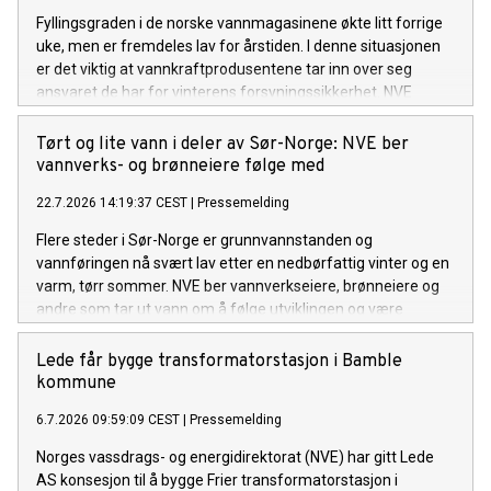
Fyllingsgraden i de norske vannmagasinene økte litt forrige
uke, men er fremdeles lav for årstiden. I denne situasjonen
er det viktig at vannkraftprodusentene tar inn over seg
ansvaret de har for vinterens forsyningssikkerhet. NVE
følger utviklingen av kraftsituasjonen, i tett dialog med
Statnett. Om nødvendig vil NVE innføre en
Tørt og lite vann i deler av Sør-Norge: NVE ber
rapporteringsordning for kraftprodusentene.
vannverks- og brønneiere følge med
22.7.2026 14:19:37 CEST
|
Pressemelding
Flere steder i Sør-Norge er grunnvannstanden og
vannføringen nå svært lav etter en nedbørfattig vinter og en
varm, tørr sommer. NVE ber vannverkseiere, brønneiere og
andre som tar ut vann om å følge utviklingen og være
forberedt på å gjøre vannbesparende tiltak om det ikke
kommer mye regn de neste ukene.
Lede får bygge transformatorstasjon i Bamble
kommune
6.7.2026 09:59:09 CEST
|
Pressemelding
Norges vassdrags- og energidirektorat (NVE) har gitt Lede
AS konsesjon til å bygge Frier transformatorstasjon i