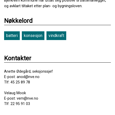
Bjerkreim kommune har uttalt seg positive til batterianlegget,
og avklart tiltaket etter plan- og bygningsloven.
Nøkkelord
batteri
konsesjon
vindkraft
Kontakter
Anette Ødegård, seksjonssjef
E-post: anod@nve.no
Tlf: 45 25 89 78
Velaug Mook
E-post: vem@nve.no
Tlf: 22 95 91 03