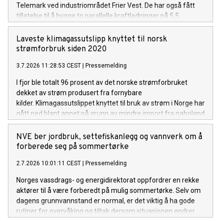
Telemark ved industriområdet Frier Vest. De har også fått
tillatelse til å bygge to parallelle kraftledninger på 5,5
kilometer, for å knytte stasjonen til Herum
transformatorstasjon.
Laveste klimagassutslipp knyttet til norsk
strømforbruk siden 2020
3.7.2026 11:28:53 CEST
|
Pressemelding
I fjor ble totalt 96 prosent av det norske strømforbruket
dekket av strøm produsert fra fornybare
kilder. Klimagassutslippet knyttet til bruk av strøm i Norge har
gått ned blant annet på grunn av mindre import fra naboland
med høyere andel kraftproduksjon med klimautslipp. Det
viser NVEs klimadeklarasjon for fysisk levert strøm i 2025.
NVE ber jordbruk, settefiskanlegg og vannverk om å
forberede seg på sommertørke
2.7.2026 10:01:11 CEST
|
Pressemelding
Norges vassdrags- og energidirektorat oppfordrer en rekke
aktører til å være forberedt på mulig sommertørke. Selv om
dagens grunnvannstand er normal, er det viktig å ha gode
rutiner for overvåking og tiltak dersom situasjonen endrer