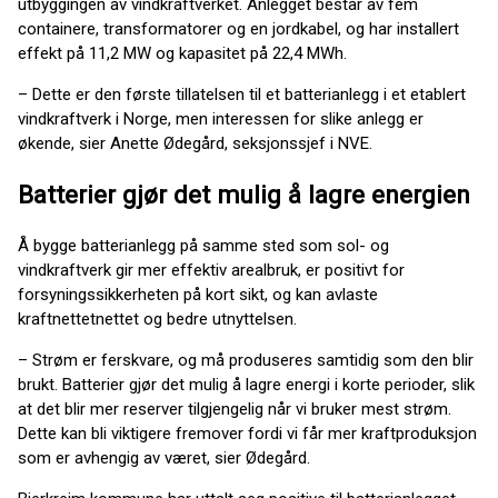
utbyggingen av vindkraftverket. Anlegget består av fem
containere, transformatorer og en jordkabel, og har installert
effekt på 11,2 MW og kapasitet på 22,4 MWh.
– Dette er den første tillatelsen til et batterianlegg i et etablert
vindkraftverk i Norge, men interessen for slike anlegg er
økende, sier Anette Ødegård, seksjonssjef i NVE.
Batterier gjør det mulig å lagre energien
Å bygge batterianlegg på samme sted som sol- og
vindkraftverk gir mer effektiv arealbruk, er positivt for
forsyningssikkerheten på kort sikt, og kan avlaste
kraftnettetnettet og bedre utnyttelsen.
– Strøm er ferskvare, og må produseres samtidig som den blir
brukt. Batterier gjør det mulig å lagre energi i korte perioder, slik
at det blir mer reserver tilgjengelig når vi bruker mest strøm.
Dette kan bli viktigere fremover fordi vi får mer kraftproduksjon
som er avhengig av været, sier Ødegård.