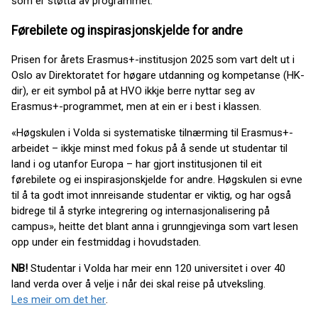
som er støtta av programmet.
Førebilete og inspirasjonskjelde for andre
Prisen for årets Erasmus+-institusjon 2025 som vart delt ut i
Oslo av Direktoratet for høgare utdanning og kompetanse (HK-
dir), er eit symbol på at HVO ikkje berre nyttar seg av
Erasmus+-programmet, men at ein er i best i klassen.
«Høgskulen i Volda si systematiske tilnærming til Erasmus+-
arbeidet – ikkje minst med fokus på å sende ut studentar til
land i og utanfor Europa – har gjort institusjonen til eit
førebilete og ei inspirasjonskjelde for andre. Høgskulen si evne
til å ta godt imot innreisande studentar er viktig, og har også
bidrege til å styrke integrering og internasjonalisering på
campus», heitte det blant anna i grunngjevinga som vart lesen
opp under ein festmiddag i hovudstaden.
NB!
Studentar i Volda har meir enn 120 universitet i over 40
land verda over å velje i når dei skal reise på utveksling.
Les meir om det her
.