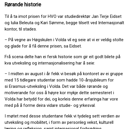
Rørande historie
Til å ta imot prisen for HVO var studiedirektør Jan Terje Eidset
og Iulia Beleuta og Kari Sømme, begge tilsett ved Internasjonalt
kontor, til stades.
– På vegne av Høgskulen i Volda vil eg seie at vi er veldig stolte
og glade for å få denne prisen, sa Eidset.
Frå scena delte han ei fersk historie som gir eit godt bilete på
kva utveksling og internasjonalisering har å seie:
– I midten av august i år fekk vi besøk på kontoret av ei gruppe
med 15 tidlegare studentar som hadde 10-årsjubileum for
si Erasmus-utveksling i Volda. Det var både rørande og
motiverande for oss å høyre kor mykje dette semesteret i
Volda har betydd for dei, og korleis denne erfaringa har vore
med på å forme deira vidare studie- og yrkesval.
I møtet med desse studentane fekk vi tydeleg sett verdien av
utveksling og mobilitet, i form av personleg vekst, kulturell
læring og refleksjon, samt internasjonal forbrødring