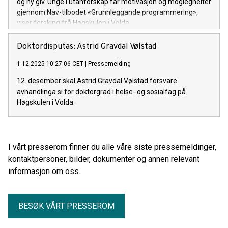
og ny giv. Unge i utanforskap får motivasjon og moglegheiter
gjennom Nav-tilbodet «Grunnleggande programmering»,
viser forsking frå Høgskulen i Volda.
Doktordisputas: Astrid Gravdal Vølstad
1.12.2025 10:27:06 CET
|
Pressemelding
12. desember skal Astrid Gravdal Vølstad forsvare
avhandlinga si for doktorgrad i helse- og sosialfag på
Høgskulen i Volda.
I vårt presserom finner du alle våre siste pressemeldinger,
kontaktpersoner, bilder, dokumenter og annen relevant
informasjon om oss.
BESØK VÅRT PRESSEROM