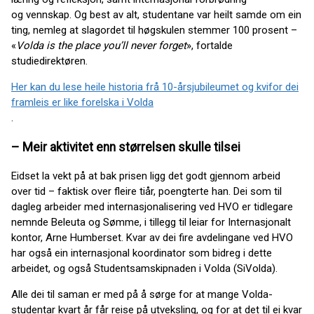
og vennskap. Og best av alt, studentane var heilt samde om ein
ting, nemleg at slagordet til høgskulen stemmer 100 prosent –
«
Volda is the place you’ll never forget
», fortalde
studiedirektøren.
Her kan du lese heile historia frå 10-årsjubileumet og kvifor dei
framleis er like forelska i Volda
.
– Meir aktivitet enn størrelsen skulle tilsei
Eidset la vekt på at bak prisen ligg det godt gjennom arbeid
over tid – faktisk over fleire tiår, poengterte han. Dei som til
dagleg arbeider med internasjonalisering ved HVO er tidlegare
nemnde Beleuta og Sømme, i tillegg til leiar for Internasjonalt
kontor, Arne Humberset. Kvar av dei fire avdelingane ved HVO
har også ein internasjonal koordinator som bidreg i dette
arbeidet, og også Studentsamskipnaden i Volda (SiVolda).
Alle dei til saman er med på å sørge for at mange Volda-
studentar kvart år får reise på utveksling, og for at det til ei kvar