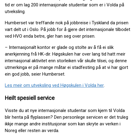
tid er om lag 200 internasjonale studentar som er i Volda på
utveksling.
Humberset var treffande nok på jobbreise i Tyskland da prisen
vart delt ut i Oslo. På jobb for å gjere det internasjonale tilbodet
ved HVO enda betre, gler han seg over prisen.
– Internasjonalt kontor er glade og stolte av å få ei slik
anerkjenning frå HK-dir. Høgskulen har over lang tid hatt meir
internasjonal aktivitet enn storleiken vår skulle tilsei, og denne
utmerkinga er på mange måtar ei stadfesting på at vi har gjort
ein god jobb, seier Humberset.
Les meir om utveksling ved Høgskulen i Volda her
.
Heilt spesiell service
Visste du at nye internasjonale studentar som kjem til Volda
blir henta på flyplassen? Den personlege servicen er det truleg
ikkje mange andre institusjonar som kan skryte av verken i
Noreg eller resten av verda.