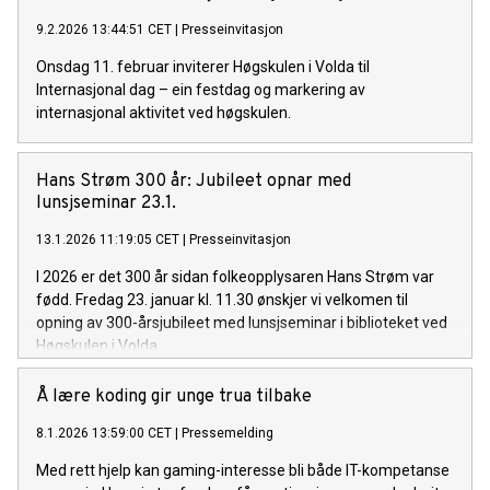
9.2.2026 13:44:51 CET
|
Presseinvitasjon
Onsdag 11. februar inviterer Høgskulen i Volda til
Internasjonal dag – ein festdag og markering av
internasjonal aktivitet ved høgskulen.
Hans Strøm 300 år: Jubileet opnar med
lunsjseminar 23.1.
13.1.2026 11:19:05 CET
|
Presseinvitasjon
I 2026 er det 300 år sidan folkeopplysaren Hans Strøm var
fødd. Fredag 23. januar kl. 11.30 ønskjer vi velkomen til
opning av 300-årsjubileet med lunsjseminar i biblioteket ved
Høgskulen i Volda.
Å lære koding gir unge trua tilbake
8.1.2026 13:59:00 CET
|
Pressemelding
Med rett hjelp kan gaming-interesse bli både IT-kompetanse