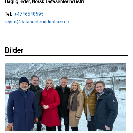
Daglig leder, Norsk Datasenterindustri
Tel:
+4746548595
reynir@datasenterindustrien.no
Bilder