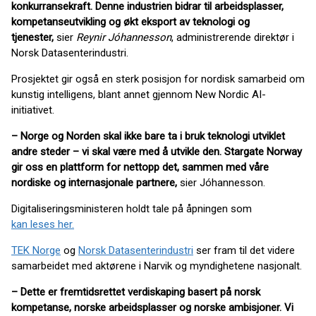
konkurransekraft. Denne industrien bidrar til arbeidsplasser,
kompetanseutvikling og økt eksport av teknologi og
tjenester,
sier
Reynir Jóhannesson
, administrerende direktør i
Norsk Datasenterindustri.
Prosjektet gir også en sterk posisjon for nordisk samarbeid om
kunstig intelligens, blant annet gjennom New Nordic AI-
initiativet.
– Norge og Norden skal ikke bare ta i bruk teknologi utviklet
andre steder – vi skal være med å utvikle den. Stargate Norway
gir oss en plattform for nettopp det, sammen med våre
nordiske og internasjonale partnere,
sier Jóhannesson.
Digitaliseringsministeren holdt tale på åpningen som
kan leses her.
TEK Norge
og
Norsk Datasenterindustri
ser fram til det videre
samarbeidet med aktørene i Narvik og myndighetene nasjonalt.
– Dette er fremtidsrettet verdiskaping basert på norsk
kompetanse, norske arbeidsplasser og norske ambisjoner. Vi