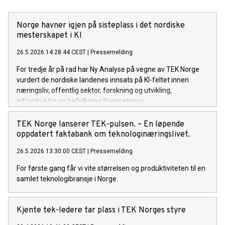
Norge havner igjen på sisteplass i det nordiske
mesterskapet i KI
26.5.2026 14:28:44 CEST
|
Pressemelding
For tredje år på rad har Ny Analyse på vegne av TEK Norge
vurdert de nordiske landenes innsats på KI-feltet innen
næringsliv, offentlig sektor, forskning og utvikling,
infrastruktur og befolkning/kompetanse.
TEK Norge lanserer TEK-pulsen. – En løpende
oppdatert faktabank om teknologinæringslivet.
26.5.2026 13:30:00 CEST
|
Pressemelding
For første gang får vi vite størrelsen og produktiviteten til en
samlet teknologibransje i Norge.
Kjente tek-ledere tar plass i TEK Norges styre