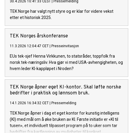
30.4.2026 10:41:33 CEST
|
Pressemelding
TEK Norge har valgt nytt styre og er klar for videre vekst
etter et historisk 2025.
TEK Norges årskonferanse
11.3.2026 12:04:47 CET
|
Presseinvitasjon
EUs tek-sjef Henna Virkkunen, to statsråder, toppfolk fra
norsk tek-næringsliv. Hva gjør vi med USA-avhengigheten, og
hvem leder KI-kappløpet i Nroden?
TEK Norge åpner eget KI-kontor. Skal løfte norske
bedrifter i praktisk og lønnsom bruk.
14.1.2026 16:34:32 CET
|
Pressemelding
TEK Norge åpner i dag et eget kontor for kunstig intelligens
(KI) med mål om å øke bruken av KI. Første initiativ er «KI til
tusen», et individuelt tilpasset program på to uker som tar
bedrifter fra kartlegging av muligheter til konkret