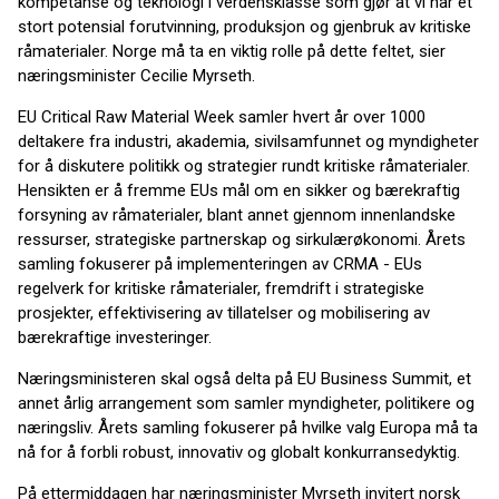
kompetanse og teknologi i verdensklasse som gjør at vi har et
stort potensial forutvinning, produksjon og gjenbruk av kritiske
råmaterialer. Norge må ta en viktig rolle på dette feltet, sier
næringsminister Cecilie Myrseth.
EU Critical Raw Material Week samler hvert år over 1000
deltakere fra industri, akademia, sivilsamfunnet og myndigheter
for å diskutere politikk og strategier rundt kritiske råmaterialer.
Hensikten er å fremme EUs mål om en sikker og bærekraftig
forsyning av råmaterialer, blant annet gjennom innenlandske
ressurser, strategiske partnerskap og sirkulærøkonomi. Årets
samling fokuserer på implementeringen av CRMA - EUs
regelverk for kritiske råmaterialer, fremdrift i strategiske
prosjekter, effektivisering av tillatelser og mobilisering av
bærekraftige investeringer.
Næringsministeren skal også delta på EU Business Summit, et
annet årlig arrangement som samler myndigheter, politikere og
næringsliv. Årets samling fokuserer på hvilke valg Europa må ta
nå for å forbli robust, innovativ og globalt konkurransedyktig.
På ettermiddagen har næringsminister Myrseth invitert norsk