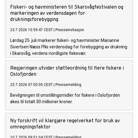
Fiskeri- og havministeren til Skarsvågfestivalen og
markeringen av verdensdagen for
drukningsforebygging
23.7.2026 10:59:47 CEST
|
Presseinvitasjon
Lørdag 25. juli markerer fiskeri- og havminister Marianne
Sivertsen Næss FNs verdensdag for forebygging av drukning
i Skarsvåg, verdens nordligste fiskevær.
Regjeringen utvider støtteordning til flere fiskere i
Oslofjorden
23.7.2026 07:00:00 CEST
|
Pressemelding
Bevilgningen til omstillingsmidler for fiskere i Oslofjorden
økes til totalt 30 millioner kroner.
Ny forskrift vil klargjøre regelverket for bruk av
omregningsfaktor
10.7.2026 09:51:04 CEST
|
Pressemelding