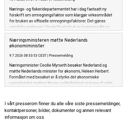
Nærings- og fiskeridepartementet har i dag fastsatt ny
forskrift om omregningsfaktor som klargjør virkeområdet
for bruken av offisielle omregningsfaktorer. Det gjøres
samtidig endringer i forskrift om bruk av tvangsmulkt og
overtredelsesgebyr ved brudd på havressurslova og
deltakerloven, i tråd med sanksjonsreglene i den nye
Næringsministeren møtte Nederlands
forskriften.
økonomiminister
9.7.2026 08:53:53 CEST
|
Pressemelding
Næringsminister Cecilie Myrseth besøker Nederland og
møtte Nederlands minister for økonomi, Heleen Herbert.
Formålet med besøket er å styrke det økonomiske
samarbeidet mellom Norge og Nederland og legge til rette
for økt handel, investeringer og næringslivssamarbeid.
I vårt presserom finner du alle våre siste pressemeldinger,
kontaktpersoner, bilder, dokumenter og annen relevant
informasjon om oss.