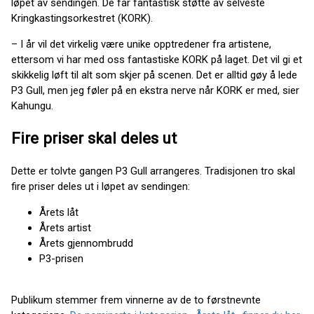
løpet av sendingen. De får fantastisk støtte av selveste
Kringkastingsorkestret (KORK).
– I år vil det virkelig være unike opptredener fra artistene,
ettersom vi har med oss fantastiske KORK på laget. Det vil gi et
skikkelig løft til alt som skjer på scenen. Det er alltid gøy å lede
P3 Gull, men jeg føler på en ekstra nerve når KORK er med, sier
Kahungu.
Fire priser skal deles ut
Dette er tolvte gangen P3 Gull arrangeres. Tradisjonen tro skal
fire priser deles ut i løpet av sendingen:
Årets låt
Årets artist
Årets gjennombrudd
P3-prisen
Publikum stemmer frem vinnerne av de to førstnevnte