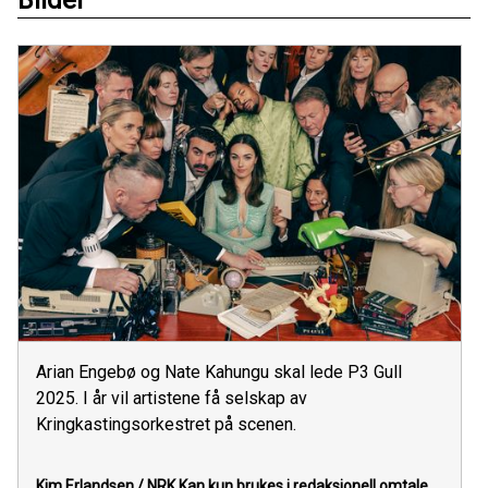
Bilder
Arian Engebø og Nate Kahungu skal lede P3 Gull
2025. I år vil artistene få selskap av
Kringkastingsorkestret på scenen.
Kim Erlandsen / NRK
Kan kun brukes i redaksjonell omtale