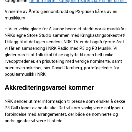
kategoriene.
De nominerte i kategorien «Årets låt» finner du her.
Vinnerne av Årets gjennombrudd og P3-prisen kåres av en
musikkjury.
– Vi er veldig glade for å kunne hedre et sterkt norsk musikkår i
NRKs egne Store Studio sammen med Kringkastingsorkestret!
I tillegg til at det igjen sendes i NRK TV er det også første året
vi får en samsending i NRK Radio med P3 og P3 Musikk. Vi
gleder oss til at folk skal få se og lytte til noen helt unike
liveopptredener, en prisutdeling med verdige nominerte, samt
noen overraskelser, sier Daniel Ramberg, porteføljeleder for
populærmusikk i NRK.
Akkrediteringsvarsel kommer
NRK sender ut mer informasjon til presse som ønsker å dekke
P3 Gull i løpet av neste uke. Det vil som vanlig være gul løper i
forbindelse med arrangementet, der både de nominerte og
andre gjester vil være til stede.