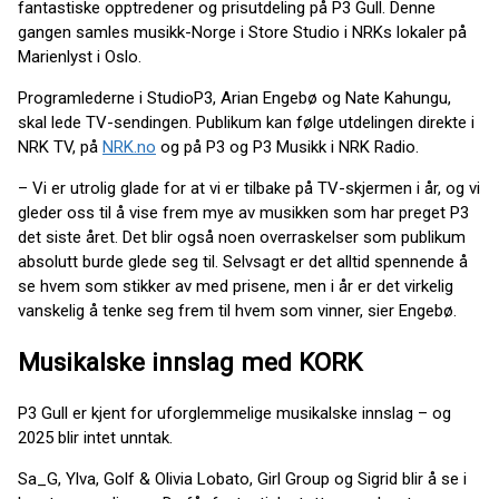
fantastiske opptredener og prisutdeling på P3 Gull. Denne
gangen samles musikk-Norge i Store Studio i NRKs lokaler på
Marienlyst i Oslo.
Programlederne i StudioP3, Arian Engebø og Nate Kahungu,
skal lede TV-sendingen. Publikum kan følge utdelingen direkte i
NRK TV, på
NRK.no
og på P3 og P3 Musikk i NRK Radio.
– Vi er utrolig glade for at vi er tilbake på TV-skjermen i år, og vi
gleder oss til å vise frem mye av musikken som har preget P3
det siste året. Det blir også noen overraskelser som publikum
absolutt burde glede seg til. Selvsagt er det alltid spennende å
se hvem som stikker av med prisene, men i år er det virkelig
vanskelig å tenke seg frem til hvem som vinner, sier Engebø.
Musikalske innslag med KORK
P3 Gull er kjent for uforglemmelige musikalske innslag – og
2025 blir intet unntak.
Sa_G, Ylva, Golf & Olivia Lobato, Girl Group og Sigrid blir å se i