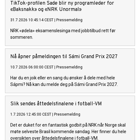
TikTok-profilen Sade blir ny programleder for
«Baksnakk» og «NRK Unormal»
31.7.2026 10:45:14 CEST
|
Pressemelding
NRK «ødela» eksamenslesinga med jobbtilbud rett før
sommeren.
Nå åpner påmeldingen til Sámi Grand Prix 2027
10.7.2026 06:00:00 CEST
|
Pressemelding
Har du en joik eller en sang du ønsker å dele med hele
Sápmi? Nå kan du melde deg på Sámi Grand Prix 2027.
Slik sendes åttedelsfinalene i fotball-VM
1.7.2026 12:45:00 CEST
|
Pressemelding
Det er duket for en fantastisk godbit på NRK når Norge skal
møte selveste Brasil kommende søndag. Her finner du hele
oversikten over åttedelsfinalene i fotball-VM.