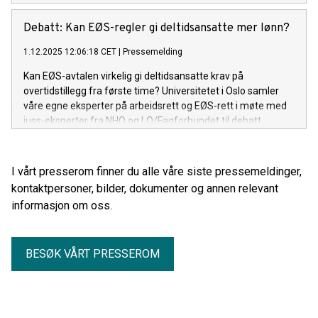
Debatt: Kan EØS-regler gi deltidsansatte mer lønn?
1.12.2025 12:06:18 CET
|
Pressemelding
Kan EØS-avtalen virkelig gi deltidsansatte krav på
overtidstillegg fra første time? Universitetet i Oslo samler
våre egne eksperter på arbeidsrett og EØS-rett i møte med
juss-eksperter fra NHO og LO/Fagforbundet til debatt.
I vårt presserom finner du alle våre siste pressemeldinger,
kontaktpersoner, bilder, dokumenter og annen relevant
informasjon om oss.
BESØK VÅRT PRESSEROM