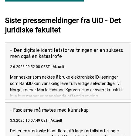
Siste pressemeldinger fra UiO - Det
juridiske fakultet
– Den digitale identitetsforvaltningen er en suksess
men også en katastrofe
2.6.2026 09:52:08 CEST
|
Aktuelt
Mennesker som nektes å bruke elektroniske ID-løsninger
som BankID kan vanskelig leve fullverdige selvstendige liv i
Norge, mener Marte Eidsand Kjørven. Hun er svært kritisk til
hva hun mener er manglende offentlig styring.
- Fascisme må møtes med kunnskap
3.3.2026 10:07:49 CET
|
Aktuelt
Det er en sterk vilje blant flere til å lage forfallsfortellinger