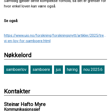
Samtidig gjelder dette komplekse forhold, så det er grenser for
hvor enkel loven kan være også.
Se også:
https://www.uio.no/forskning/forskningsnytt/artikler/2025/trenger
vi-en-lov-for-samboere.html
Nøkkelord
samboerlov
samboere
jus
høring
nou 2025:6
Kontakter
Steinar Hafto Myre
Kommunikasjonssjef