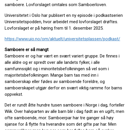
samboere. Lovforslaget omtales som Samboerloven.
Universitetet i Oslo har publisert en ny episode i podkastserien
Universitetspodden, hvor arbeidet med lovforslaget drøftes.
Lovforslaget er på høring frem til 1. desember 2025.
https://www.uio.no/om/aktuelt/universitetsplassen/podkast/
Samboere er så mangt
Samboere er og har vært en svært variert gruppe. De finnes i
alle aldre og er spredt over alle landets fylker, i alle
samfunnssjikt og i minoritetsbefolkningen så vel som i
majoritetsbefolkningen. Mange barn tas med inn i
samboerskap eller fødes av samboende foreldre, og
samboerskapet utgjør derfor en svært viktig ramme for barns
oppvekst.
Det er rundt åtte hundre tusen samboere i Norge i dag, forteller
Wiik. Over halvparten av alle barn blir i dag født av en ugift, men
ofte samboende, mor. Samboerpar har tre ganger så høy
sjanse for å flytte fra hverandre som det gifte par har. Men