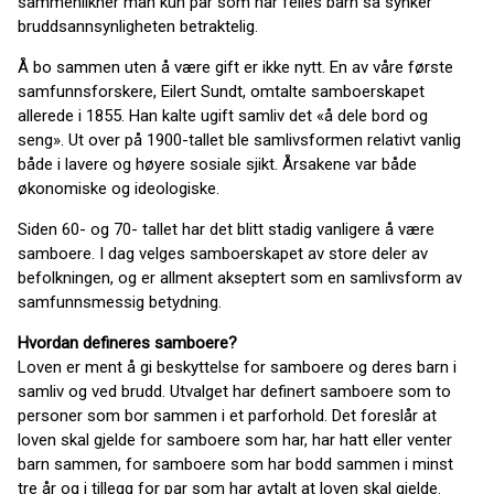
sammenlikner man kun par som har felles barn så synker
bruddsannsynligheten betraktelig.
Å bo sammen uten å være gift er ikke nytt. En av våre første
samfunnsforskere, Eilert Sundt, omtalte samboerskapet
allerede i 1855. Han kalte ugift samliv det «å dele bord og
seng». Ut over på 1900-tallet ble samlivsformen relativt vanlig
både i lavere og høyere sosiale sjikt. Årsakene var både
økonomiske og ideologiske.
Siden 60- og 70- tallet har det blitt stadig vanligere å være
samboere. I dag velges samboerskapet av store deler av
befolkningen, og er allment akseptert som en samlivsform av
samfunnsmessig betydning.
Hvordan defineres samboere?
Loven er ment å gi beskyttelse for samboere og deres barn i
samliv og ved brudd. Utvalget har definert samboere som to
personer som bor sammen i et parforhold. Det foreslår at
loven skal gjelde for samboere som har, har hatt eller venter
barn sammen, for samboere som har bodd sammen i minst
tre år og i tillegg for par som har avtalt at loven skal gjelde.