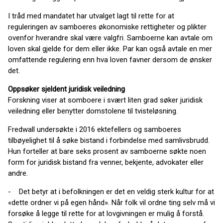
I tråd med mandatet har utvalget lagt til rette for at
reguleringen av samboeres økonomiske rettigheter og plikter
ovenfor hverandre skal være valgfri. Samboerne kan avtale om
loven skal gjelde for dem eller ikke. Par kan også avtale en mer
omfattende regulering enn hva loven favner dersom de ønsker
det.
Oppsøker sjeldent juridisk veiledning
Forskning viser at somboere i svært liten grad søker juridisk
veiledning eller benytter domstolene til tvisteløsning.
Fredwall undersøkte i 2016 ektefellers og samboeres
tilbøyelighet til å søke bistand i forbindelse med samlivsbrudd.
Hun forteller at bare seks prosent av samboerne søkte noen
form for juridisk bistand fra venner, bekjente, advokater eller
andre.
- Det betyr at i befolkningen er det en veldig sterk kultur for at
«dette ordner vi på egen hånd». Når folk vil ordne ting selv må vi
forsøke å legge til rette for at lovgivningen er mulig å forstå.