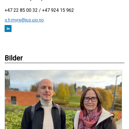
+47 22 85 00 32 / +47 924 15 962
s.h.myre@jus.uio.no
Bilder