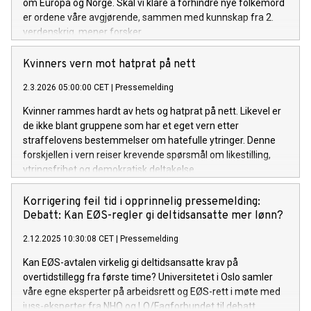
om Europa og Norge. Skal vi klare å forhindre nye folkemord
er ordene våre avgjørende, sammen med kunnskap fra 2.
verdenskrig, mener forsker.
Kvinners vern mot hatprat på nett
2.3.2026 05:00:00 CET
|
Pressemelding
Kvinner rammes hardt av hets og hatprat på nett. Likevel er
de ikke blant gruppene som har et eget vern etter
straffelovens bestemmelser om hatefulle ytringer. Denne
forskjellen i vern reiser krevende spørsmål om likestilling,
ytringsfrihet og demokratisk deltakelse.
Korrigering feil tid i opprinnelig pressemelding:
Debatt: Kan EØS-regler gi deltidsansatte mer lønn?
2.12.2025 10:30:08 CET
|
Pressemelding
Kan EØS-avtalen virkelig gi deltidsansatte krav på
overtidstillegg fra første time? Universitetet i Oslo samler
våre egne eksperter på arbeidsrett og EØS-rett i møte med
juss-eksperter fra NHO og LO/Fagforbundet til debatt.