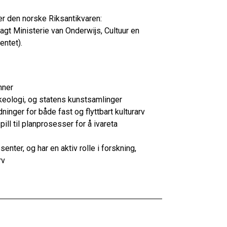
er den norske Riksantikvaren:
lagt Ministerie van Onderwijs, Cultuur en
ntet).
nner
keologi, og statens kunstsamlinger
ninger for både fast og flyttbart kulturarv
ll til planprosesser for å ivareta
ter, og har en aktiv rolle i forskning,
rv