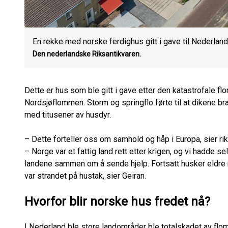
En rekke med norske ferdighus gitt i gave til Nederland
Den nederlandske Riksantikvaren.
Dette er hus som ble gitt i gave etter den katastrofale f
Nordsjøflommen. Storm og springflo førte til at dikene 
med titusener av husdyr.
– Dette forteller oss om samhold og håp i Europa, sier ri
– Norge var et fattig land rett etter krigen, og vi hadde s
landene sammen om å sende hjelp. Fortsatt husker eldre
var strandet på hustak, sier Geiran.
Hvorfor blir norske hus fredet nå?
I Nederland ble store landområder ble totalskadet av flom