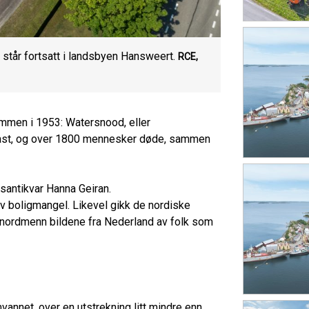
 står fortsatt i landsbyen Hansweert.
RCE,
lommen i 1953: Watersnood, eller
brast, og over 1800 mennesker døde, sammen
ksantikvar Hanna Geiran.
elv boligmangel. Likevel gikk de nordiske
 nordmenn bildene fra Nederland av folk som
vannet, over en utstrekning litt mindre enn