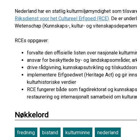
Nederland har en statlig kulturmiljømyndighet som tilsvar
Rijksdienst voor het Cultureel Erfgoed (RCE)
. De er under
Wetenschap (Kunnskaps-, kultur- og vitenskapsdeparteme
RCEs oppgaver:
forvalte den offisielle listen over nasjonale kulturmi
ansvar for beskyttede by- og landskapsområder, ar
drive rådgivning, kunnskapsutvikling og tilskuddsord
implementere Erfgoedwet (Heritage Act) og gir innspi
kulturhistoriske verdier
RCE fungerer både som fagdirektorat og kunnskapssen
restaurering og internasjonalt samarbeid om kultura
Nøkkelord
fredning
bistand
kulturminne
nederland