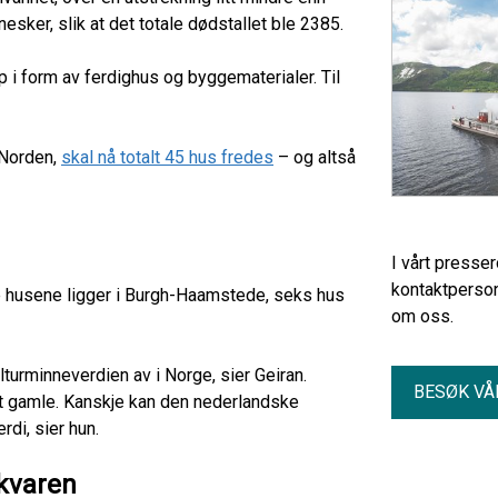
sker, slik at det totale dødstallet ble 2385.
i form av ferdighus og byggematerialer. Til
 Norden,
skal nå totalt 45 hus fredes
– og altså
I vårt presse
kontaktperson
e husene ligger i Burgh-Haamstede, seks hus
om oss.
ulturminneverdien av i Norge, sier Geiran.
BESØK VÅ
lt gamle. Kanskje kan den nederlandske
rdi, sier hun.
kvaren