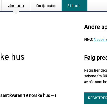
Våre kunder
Om tjenesten
Bli kunde
Andre s
NNO
:
Nederla
ske hus
Følg pre
Registrer deg
sakene fra Ri
av når som he
santikvaren 19 norske hus – i
REGISTRE