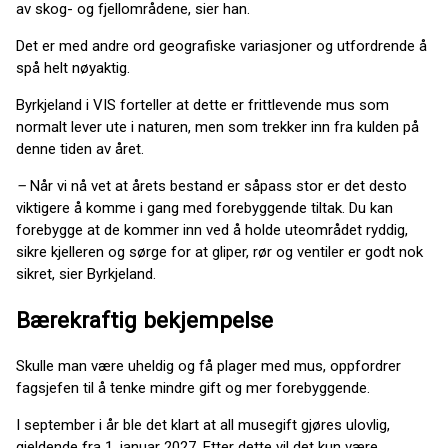
av skog- og fjellområdene, sier han.
Det er med andre ord geografiske variasjoner og utfordrende å
spå helt nøyaktig.
Byrkjeland i VIS forteller at dette er frittlevende mus som
normalt lever ute i naturen, men som trekker inn fra kulden på
denne tiden av året.
–
Når vi nå vet at årets bestand er såpass stor er det desto
viktigere å komme i gang med forebyggende tiltak. Du kan
forebygge at de kommer inn ved å holde uteområdet ryddig,
sikre kjelleren og sørge for at gliper, rør og ventiler er godt nok
sikret, sier Byrkjeland.
Bærekraftig bekjempelse
Skulle man være uheldig og få plager med mus, oppfordrer
fagsjefen til å tenke mindre gift og mer forebyggende.
I september i år ble det klart at all musegift gjøres ulovlig,
gjeldende fra 1. januar 2027. Etter dette vil det kun være