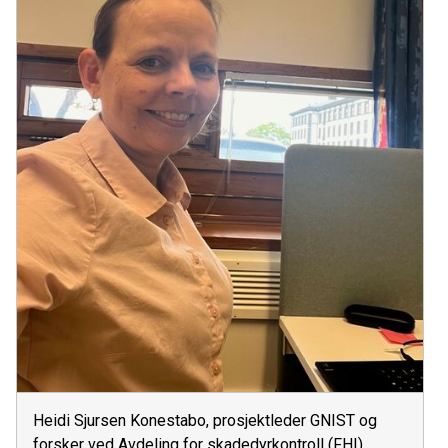
Heidi Sjursen Konestabo, prosjektleder GNIST og
forsker ved Avdeling for skadedyrkontroll (FHI)