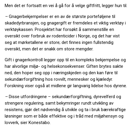
Men det er fortsatt en vei å gå for å velge giftfritt, legger hun til.
–
Gnagerbekjempelser er en av de største porteføljene til
skadedyrbransjen, og gnagergift er fremdeles et viktig verktøy i
verktøykassen. Prosjektet har forsøkt å sammenstille en
oversikt over forbruk av rodenticider i Norge, og det har vist
seg at mørketallene er store; det finnes ingen fullstendig
oversikt, men det er snakk om store mengder.
Gift i gnagerkontroll legger opp til en kompleks bekjempelse og
har alvorlige miljø- og helsekonsekvenser. Giften brytes sakte
ned, den hoper seg opp i næringskjeden og den kan føre til
sekundærforgiftning hos rovvilt, mennesker og kjæledyr.
Forskning viser også at midlene gir langvarig lidelse hos dyrene.
–
Disse utfordringene – sekundærforgiftning, dyrevelferd og
strengere regulering, samt bekymringer rundt utvikling av
resistens, gjør det nødvendig å utvikle og ta i bruk bærekraftige
løsninger som er både effektive og i tråd med miljøhensyn og
lovverk, sier Konestabo.