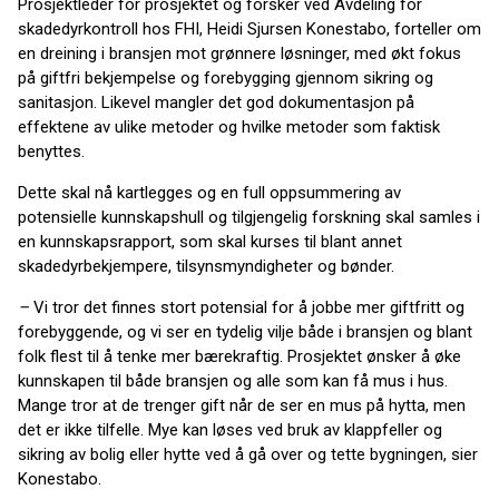
Prosjektleder for prosjektet og forsker ved Avdeling for
skadedyrkontroll hos FHI, Heidi Sjursen Konestabo, forteller om
en dreining i bransjen mot grønnere løsninger, med økt fokus
på giftfri bekjempelse og forebygging gjennom sikring og
sanitasjon. Likevel mangler det god dokumentasjon på
effektene av ulike metoder og hvilke metoder som faktisk
benyttes.
Dette skal nå kartlegges og en full oppsummering av
potensielle kunnskapshull og tilgjengelig forskning skal samles i
en kunnskapsrapport, som skal kurses til blant annet
skadedyrbekjempere, tilsynsmyndigheter og bønder.
–
Vi tror det finnes stort potensial for å jobbe mer giftfritt og
forebyggende, og vi ser en tydelig vilje både i bransjen og blant
folk flest til å tenke mer bærekraftig. Prosjektet ønsker å øke
kunnskapen til både bransjen og alle som kan få mus i hus.
Mange tror at de trenger gift når de ser en mus på hytta, men
det er ikke tilfelle. Mye kan løses ved bruk av klappfeller og
sikring av bolig eller hytte ved å gå over og tette bygningen, sier
Konestabo.