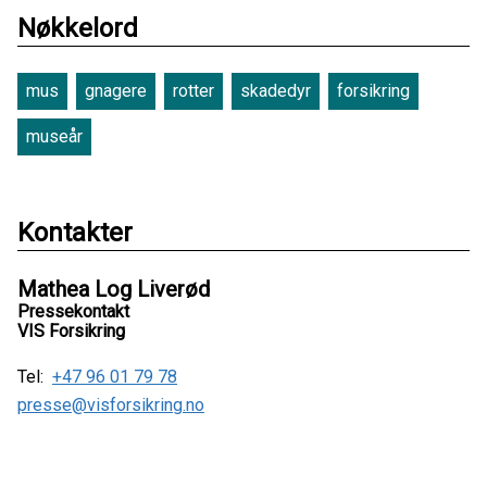
Nøkkelord
mus
gnagere
rotter
skadedyr
forsikring
museår
Kontakter
Mathea Log Liverød
Pressekontakt
VIS Forsikring
Tel:
+47 96 01 79 78
presse@visforsikring.no