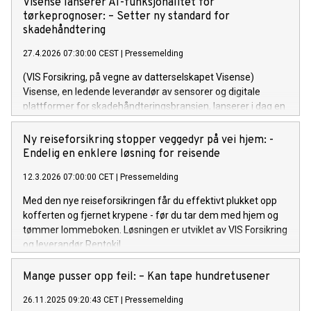
Visense lanserer AI-funksjonalitet for
tørkeprognoser: – Setter ny standard for
skadehåndtering
27.4.2026 07:30:00 CEST
|
Pressemelding
(VIS Forsikring, på vegne av datterselskapet Visense)
Visense, en ledende leverandør av sensorer og digitale
plattformer for skadehåndteringsbransjen, lanserer i dag en
nyutivklet AI-funksjonalitet som vil endre måten fuktskader
håndteres på.
Ny reiseforsikring stopper veggedyr på vei hjem: -
Endelig en enklere løsning for reisende
12.3.2026 07:00:00 CET
|
Pressemelding
Med den nye reiseforsikringen får du effektivt plukket opp
kofferten og fjernet krypene - før du tar dem med hjem og
tømmer lommeboken. Løsningen er utviklet av VIS Forsikring
og leverandør Rentokil.
Mange pusser opp feil: – Kan tape hundretusener
26.11.2025 09:20:43 CET
|
Pressemelding