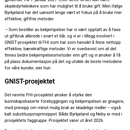
skadedyrteknikere som har mulighet til å bruke gift. Men ifølge
Byrkjeland har det uansett lenge vært et fokus på å bruke mer
effektive, giftfrie metoder.
–
Som bestiller av bekjempelser har vi vært opptatt av å fase
ut giftbruk allerede i snart et tiår, og vi er i tillegg involvert i
GNIST-prosjektet til FHI som har som hensikt å finne nettopp
effektive, bærekraftige metoder. Vi er overbevist om at det
finnes bedre bekjempelsesmetoder enn gift og vi ønsker å få
på plass dokumentasjon på det og utvikle de beste metodene
for våre kunder, sier hun.
GNIST-prosjektet
Det nevnte FHI-prosjektet ønsker å styrke den
kunnskapsbaserte forebyggingen og bekjempelsen av gnagere,
med prinsipp om minst mulig bruk av skadelige midler – også
kalt substitusjonsprinsippet. Både Byrkjeland og Neby er med i
prosjektets faggruppe. Prosjektet varer ut året 2026.