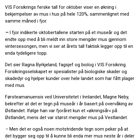
VIS Forsikrings ferske tall for oktober viser en økning i
bekjempelser av mus i hus på hele 120%, sammenlignet med
samme måned i fjor.
–
I fjor indikerte oktobertallene starten på et museår og det
endte opp med å bli meldt inn store mengder mus gjennom
vintersesongen, men vi ser at årets tall faktisk legger opp til en
enda tydeligere topp.
Det sier Ragna Byrkjeland, fagsjef og biolog i VIS Forsikring.
Forsikringsselskapet er spesialister på biologiske skader og
skadedyr og hjelper kunder over hele landet som har fått plager
med mus.
Førsteamanuensis ved Universitetet i Innlandet, Magne Neby,
bekrefter at det er tegn på museår i år basert på overvåking av
Østlandet. Ifølge han var fjoråret kun et «økningsår» på
Østlandet, mens det var størst mengder mus på Vestlandet.
–
Men det er også noen motstridende tegn som peker på at
det bygger seg opp til å kunne bli enda mer mus neste år i deler