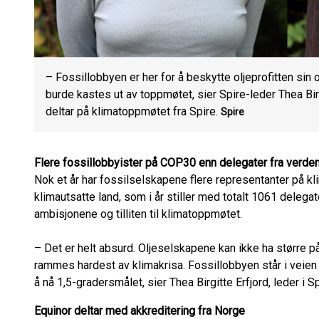
– Fossillobbyen er her for å beskytte oljeprofitten si
burde kastes ut av toppmøtet, sier Spire-leder Thea Bi
deltar på klimatoppmøtet fra Spire.
Spire
Flere fossillobbyister på COP30 enn delegater fra verde
Nok et år har fossilselskapene flere representanter på 
klimautsatte land, som i år stiller med totalt 1061 delega
ambisjonene og tilliten til klimatoppmøtet.
– Det er helt absurd. Oljeselskapene kan ikke ha større 
rammes hardest av klimakrisa. Fossillobbyen står i veien
å nå 1,5-gradersmålet, sier Thea Birgitte Erfjord, leder i Sp
Equinor deltar med akkreditering fra Norge