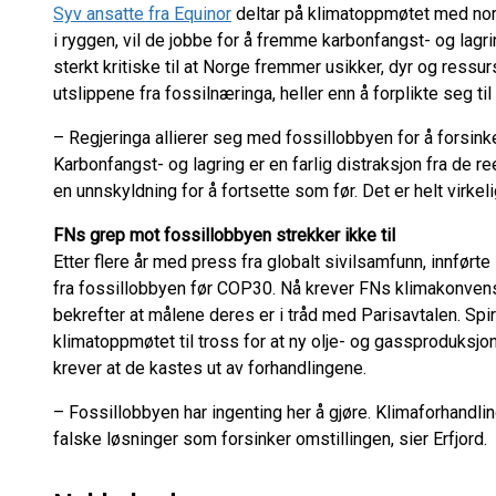
Syv ansatte fra Equinor
deltar på klimatoppmøtet med nor
i ryggen, vil de jobbe for å fremme karbonfangst- og lagr
sterkt kritiske til at Norge fremmer usikker, dyr og ress
utslippene fra fossilnæringa, heller enn å forplikte seg til
– Regjeringa allierer seg med fossillobbyen for å forsink
Karbonfangst- og lagring er en farlig distraksjon fra de r
en unnskyldning for å fortsette som før. Det er helt virkeli
FNs grep mot fossillobbyen strekker ikke til
Etter flere år med press fra globalt sivilsamfunn, innfør
fra fossillobbyen før COP30. Nå krever FNs klimakonvensjo
bekrefter at målene deres er i tråd med Parisavtalen. Spir
klimatoppmøtet til tross for at ny olje- og gassproduksjo
krever at de kastes ut av forhandlingene.
– Fossillobbyen har ingenting her å gjøre. Klimaforhandl
falske løsninger som forsinker omstillingen, sier Erfjord.