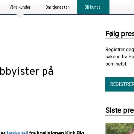
Våre kunder
Om tjenesten
Bli kunde
Følg pre
Registrer deg
sakene fra Sp
som helst.
obbyister på
REGISTRE
Siste pr
ser
fra koalisjonen Kick Big
ferske tall