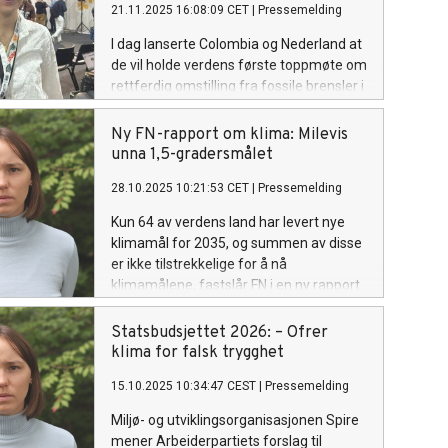
21.11.2025 16:08:09 CET
|
Pressemelding
I dag lanserte Colombia og Nederland at
de vil holde verdens første toppmøte om
rettferdig omstilling fra fossile brensler i
Colombia 28-29 april 2026. Samtidig
lanserte landene “Belém Declaration on
Ny FN-rapport om klima: Milevis
the Just Transition Away from Fossil
unna 1,5-gradersmålet
Fuels,” som allerede er støttet av 24
28.10.2025 10:21:53 CET
|
Pressemelding
land. Norge er så langt ikke blant disse.
Kun 64 av verdens land har levert nye
klimamål for 2035, og summen av disse
er ikke tilstrekkelige for å nå
klimamålene, fastslår FN i en ny rapport.
Ungdomsorganisasjonen Spire reagerer
på at ingen fossilproduserende land i det
Statsbudsjettet 2026: – Ofrer
globale nord har lagt tidslinjer for
klima for falsk trygghet
utfasning av fossil energi, og krever
15.10.2025 10:34:47 CEST
|
Pressemelding
utfasning av norsk olje og gass for å
styre unna klimakollaps.
Miljø- og utviklingsorganisasjonen Spire
mener Arbeiderpartiets forslag til