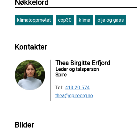
Nøkkelord
klimatoppmøtet
cop30
klima
olje og gass
Kontakter
Thea Birgitte Erfjord
Leder og talsperson
Spire
Tel:
413 20 574
thea@spireorg.no
Bilder