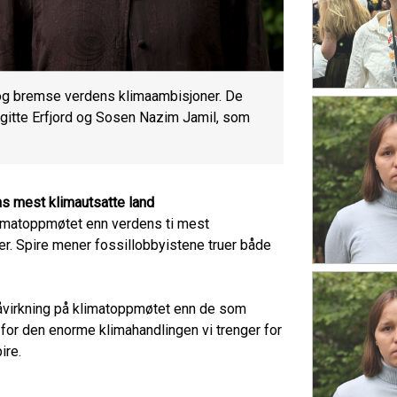
n og bremse verdens klimaambisjoner. De
rgitte Erfjord og Sosen Nazim Jamil, som
ns mest klimautsatte land
klimatoppmøtet enn verdens ti mest
ter. Spire mener fossillobbyistene truer både
påvirkning på klimatoppmøtet enn de som
 for den enorme klimahandlingen vi trenger for
ire.