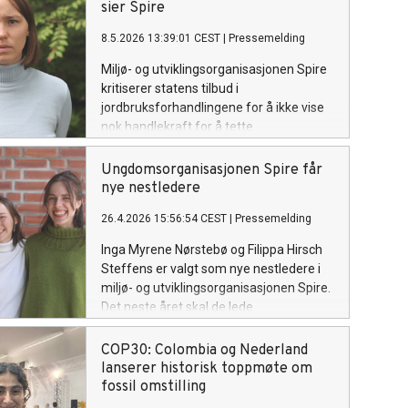
sier Spire
8.5.2026 13:39:01 CEST
|
Pressemelding
Miljø- og utviklingsorganisasjonen Spire
kritiserer statens tilbud i
jordbruksforhandlingene for å ikke vise
nok handlekraft for å tette
inntektsgapet, nå målene for norsk
sjølforsyning, og sikre et mangfoldig
Ungdomsorganisasjonen Spire får
jordbruk. Tilbudet på 3,2 milliarder er
nye nestledere
langt lavere enn jordbrukets krav på 4,2
26.4.2026 15:56:54 CEST
|
Pressemelding
milliarder.
Inga Myrene Nørstebø og Filippa Hirsch
Steffens er valgt som nye nestledere i
miljø- og utviklingsorganisasjonen Spire.
Det neste året skal de lede
organisasjonen sammen med leder
Thea Birgitte Erfjord.
COP30: Colombia og Nederland
lanserer historisk toppmøte om
fossil omstilling