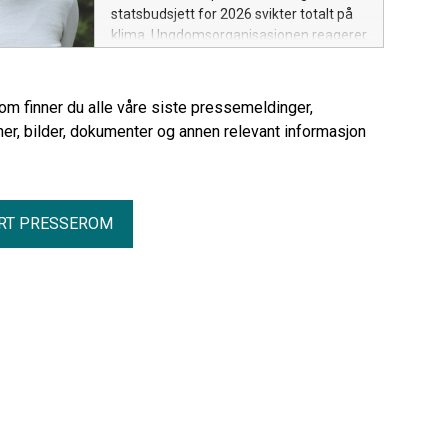
statsbudsjett for 2026 svikter totalt på
klima. Ungdomsorganisasjonen reagerer
med sjokk på at regjeringen kutter i
klimafinansiering og øker budsjettet for
klimakvoter, samtidig som framgangen
rom finner du alle våre siste pressemeldinger,
med Norges utslippskutt uteblir helt.
er, bilder, dokumenter og annen relevant informasjon
RT PRESSEROM