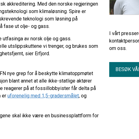
sk akkreditering. Med den norske regjeringen
ingsteknologi som klimaløsning. Spire er
urskrevende teknologi som løsning på
 å fase ut olje- og gass.
I vårt presse
e utfasinga av norsk olje og gass.
kontaktperson
eelle utslippskuttene vi trenger, og brukes som
om oss.
ghetsfjernt, sier Erfjord.
BESØK VÅ
te FN nye grep for å beskytte klimatoppmøtet
n blant annet at alle ikke-statlige aktører
e reagerer på at fossillobbyister får delta på
n er
uforenelig med 1,5-gradersmålet
, og
ingene skal ikke være en businessplattform for