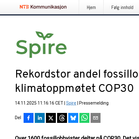
Hjem
Følg innhold
Rekordstor andel fossill
klimatoppmøtet COP30
14.11.2025 11:16:16 CET
|
Spire
|
Pressemelding
Del
Over 1600 fossillobbyister deltar på COP30. Det vi