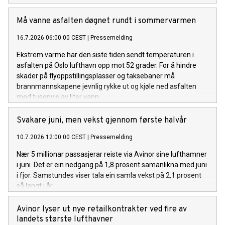
åtte av ti tilfeller gjelder powerbanks og litiumbatterier.
Må vanne asfalten døgnet rundt i sommervarmen
16.7.2026 06:00:00 CEST
|
Pressemelding
Ekstrem varme har den siste tiden sendt temperaturen i
asfalten på Oslo lufthavn opp mot 52 grader. For å hindre
skader på flyoppstillingsplasser og taksebaner må
brannmannskapene jevnlig rykke ut og kjøle ned asfalten
med tusenvis av liter vann.
Svakare juni, men vekst gjennom første halvår
10.7.2026 12:00:00 CEST
|
Pressemelding
Nær 5 millionar passasjerar reiste via Avinor sine lufthamner
i juni. Det er ein nedgang på 1,8 prosent samanlikna med juni
i fjor. Samstundes viser tala ein samla vekst på 2,1 prosent
så langt i år.
Avinor lyser ut nye retailkontrakter ved fire av
landets største lufthavner