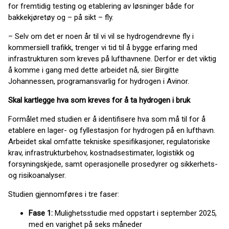
for fremtidig testing og etablering av løsninger både for
bakkekjøretøy og – på sikt – fly.
– Selv om det er noen år til vi vil se hydrogendrevne fly i
kommersiell trafikk, trenger vi tid til å bygge erfaring med
infrastrukturen som kreves på lufthavnene. Derfor er det viktig
å komme i gang med dette arbeidet nå, sier Birgitte
Johannessen, programansvarlig for hydrogen i Avinor.
Skal kartlegge hva som kreves for å ta hydrogen i bruk
Formålet med studien er å identifisere hva som må til for å
etablere en lager- og fyllestasjon for hydrogen på en lufthavn.
Arbeidet skal omfatte tekniske spesifikasjoner, regulatoriske
krav, infrastrukturbehov, kostnadsestimater, logistikk og
forsyningskjede, samt operasjonelle prosedyrer og sikkerhets-
og risikoanalyser.
Studien gjennomføres i tre faser:
Fase 1:
Mulighetsstudie med oppstart i september 2025,
med en varighet på seks måneder