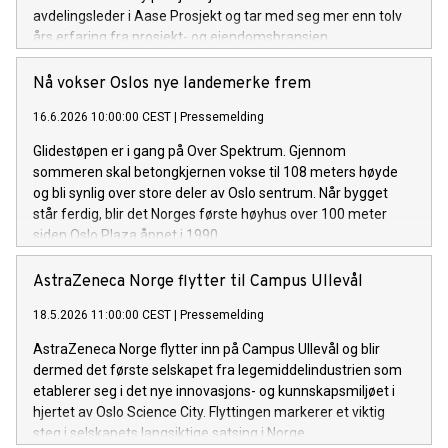
avdelingsleder i Aase Prosjekt og tar med seg mer enn tolv
års erfaring fra prosjekt- og eiendomsbransjen.
Nå vokser Oslos nye landemerke frem
16.6.2026 10:00:00 CEST
|
Pressemelding
Glidestøpen er i gang på Over Spektrum. Gjennom
sommeren skal betongkjernen vokse til 108 meters høyde
og bli synlig over store deler av Oslo sentrum. Når bygget
står ferdig, blir det Norges første høyhus over 100 meter
siden Oslo Plaza åpnet i 1990.
AstraZeneca Norge flytter til Campus Ullevål
18.5.2026 11:00:00 CEST
|
Pressemelding
AstraZeneca Norge flytter inn på Campus Ullevål og blir
dermed det første selskapet fra legemiddelindustrien som
etablerer seg i det nye innovasjons- og kunnskapsmiljøet i
hjertet av Oslo Science City. Flyttingen markerer et viktig
steg i selskapets langsiktige satsing i Norge.