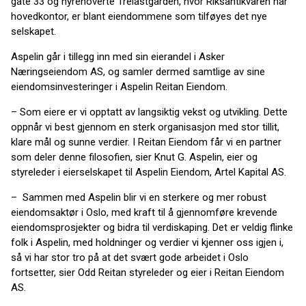
gate 33 og nyrenoverte Trelastgården, hvor Riksantikvaren har
hovedkontor, er blant eiendommene som tilføyes det nye
selskapet.
Aspelin går i tillegg inn med sin eierandel i Asker
Næringseiendom AS, og samler dermed samtlige av sine
eiendomsinvesteringer i Aspelin Reitan Eiendom.
– Som eiere er vi opptatt av langsiktig vekst og utvikling. Dette
oppnår vi best gjennom en sterk organisasjon med stor tillit,
klare mål og sunne verdier. I Reitan Eiendom får vi en partner
som deler denne filosofien, sier Knut G. Aspelin, eier og
styreleder i eierselskapet til Aspelin Eiendom, Artel Kapital AS.
– Sammen med Aspelin blir vi en sterkere og mer robust
eiendomsaktør i Oslo, med kraft til å gjennomføre krevende
eiendomsprosjekter og bidra til verdiskaping. Det er veldig flinke
folk i Aspelin, med holdninger og verdier vi kjenner oss igjen i,
så vi har stor tro på at det svært gode arbeidet i Oslo
fortsetter, sier Odd Reitan styreleder og eier i Reitan Eiendom
AS.