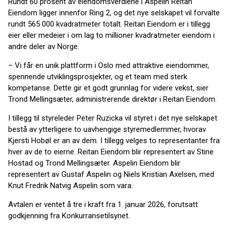
Rundt 60 prosent av eiendomsverdiene i Aspelin Reitan
Eiendom ligger innenfor Ring 2, og det nye selskapet vil forvalte
rundt 565 000 kvadratmeter totalt. Reitan Eiendom er i tillegg
eier eller medeier i om lag to millioner kvadratmeter eiendom i
andre deler av Norge.
– Vi får en unik plattform i Oslo med attraktive eiendommer,
spennende utviklingsprosjekter, og et team med sterk
kompetanse. Dette gir et godt grunnlag for videre vekst
,
sier
Trond Mellingsæter, administrerende direktør i Reitan Eiendom.
I tillegg til styreleder Peter Ruzicka vil styret i det nye selskapet
bestå av ytterligere to uavhengige styremedlemmer, hvorav
Kjersti Hobøl er an av dem. I tillegg velges to representanter fra
hver av de to eierne. Reitan Eiendom blir representert av Stine
Hostad og Trond Mellingsæter. Aspelin Eiendom blir
representert av Gustaf Aspelin og Niels Kristian Axelsen, med
Knut Fredrik Natvig Aspelin som vara.
Avtalen er ventet å tre i kraft fra 1. januar 2026, forutsatt
godkjenning fra Konkurransetilsynet.