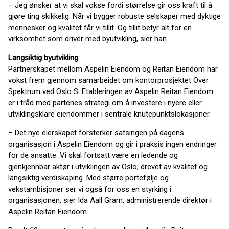
– Jeg ønsker at vi skal vokse fordi størrelse gir oss kraft til å
gjøre ting skikkelig. Når vi bygger robuste selskaper med dyktige
mennesker og kvalitet får vi tillit. Og tillit betyr alt for en
virksomhet som driver med byutvikling, sier han.
Langsiktig byutvikling
Partnerskapet mellom Aspelin Eiendom og Reitan Eiendom har
vokst frem gjennom samarbeidet om kontorprosjektet Over
Spektrum ved Oslo S. Etableringen av Aspelin Reitan Eiendom
er i tråd med partenes strategi om å investere i nyere eller
utviklingsklare eiendommer i sentrale knutepunktslokasjoner.
– Det nye eierskapet forsterker satsingen på dagens
organisasjon i Aspelin Eiendom og gir i praksis ingen endringer
for de ansatte. Vi skal fortsatt være en ledende og
gjenkjennbar aktør i utviklingen av Oslo, drevet av kvalitet og
langsiktig verdiskaping. Med større portefølje og
vekstambisjoner ser vi også for oss en styrking i
organisasjonen, sier Ida Aall Gram, administrerende direktør i
Aspelin Reitan Eiendom.