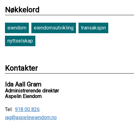
Nøkkelord
eiendom
eiendomsutvikling
transaksjon
nyttselskap
Kontakter
Ida Aall Gram
Administrerende direktør
Aspelin Eiendom
Tel:
918 00 826
iag@aspelineiendom.no