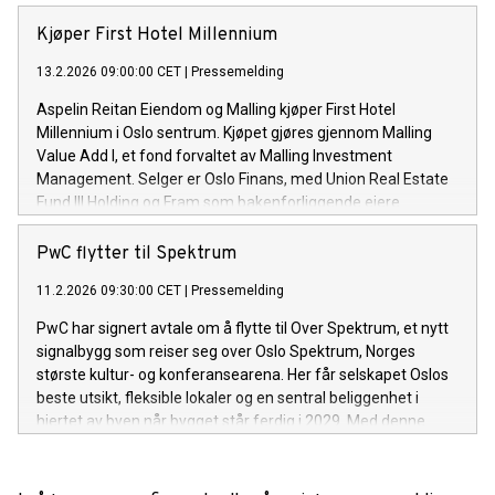
Kjøper First Hotel Millennium
13.2.2026 09:00:00 CET
|
Pressemelding
Aspelin Reitan Eiendom og Malling kjøper First Hotel
Millennium i Oslo sentrum. Kjøpet gjøres gjennom Malling
Value Add I, et fond forvaltet av Malling Investment
Management. Selger er Oslo Finans, med Union Real Estate
Fund III Holding og Fram som bakenforliggende eiere.
PwC flytter til Spektrum
11.2.2026 09:30:00 CET
|
Pressemelding
PwC har signert avtale om å flytte til Over Spektrum, et nytt
signalbygg som reiser seg over Oslo Spektrum, Norges
største kultur- og konferansearena. Her får selskapet Oslos
beste utsikt, fleksible lokaler og en sentral beliggenhet i
hjertet av byen når bygget står ferdig i 2029. Med denne
avtalen er nær 83 prosent av lokalene utleid.