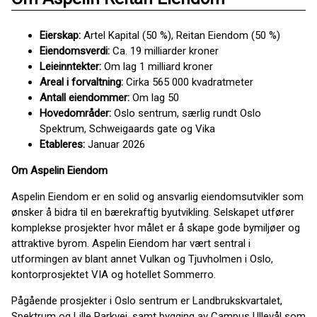
Eierskap:
Artel Kapital (50 %), Reitan Eiendom (50 %)
Eiendomsverdi:
Ca. 19 milliarder kroner
Leieinntekter:
Om lag 1 milliard kroner
Areal i forvaltning:
Cirka 565 000 kvadratmeter
Antall eiendommer:
Om lag 50
Hovedområder:
Oslo sentrum, særlig rundt Oslo
Spektrum, Schweigaards gate og Vika
Etableres:
Januar 2026
Om Aspelin Eiendom
Aspelin Eiendom er en solid og ansvarlig eiendomsutvikler som
ønsker å bidra til en bærekraftig byutvikling. Selskapet utfører
komplekse prosjekter hvor målet er å skape gode bymiljøer og
attraktive byrom. Aspelin Eiendom har vært sentral i
utformingen av blant annet Vulkan og Tjuvholmen i Oslo,
kontorprosjektet VIA og hotellet Sommerro.
Pågående prosjekter i Oslo sentrum er Landbrukskvartalet,
Spektrum og Lille Parkvei, samt bygging av Campus Ullevål som