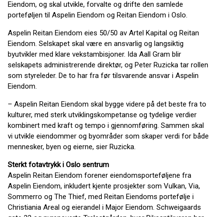
Eiendom, og skal utvikle, forvalte og drifte den samlede
porteføljen til Aspelin Eiendom og Reitan Eiendom i Oslo.
Aspelin Reitan Eiendom eies 50/50 av Artel Kapital og Reitan
Eiendom. Selskapet skal være en ansvarlig og langsiktig
byutvikler med klare vekstambisjoner. Ida Aall Gram blir
selskapets administrerende direktør, og Peter Ruzicka tar rollen
som styreleder. De to har fra før tilsvarende ansvar i Aspelin
Eiendom.
– Aspelin Reitan Eiendom skal bygge videre på det beste fra to
kulturer, med sterk utviklingskompetanse og tydelige verdier
kombinert med kraft og tempo i gjennomføring. Sammen skal
vi utvikle eiendommer og byområder som skaper verdi for både
mennesker, byen og eierne, sier Ruzicka.
Sterkt fotavtrykk i Oslo sentrum
Aspelin Reitan Eiendom forener eiendomsporteføljene fra
Aspelin Eiendom, inkludert kjente prosjekter som Vulkan, Via,
Sommerro og The Thief, med Reitan Eiendoms portefølje i
Christiania Areal og eierandel i Major Eiendom. Schweigaards