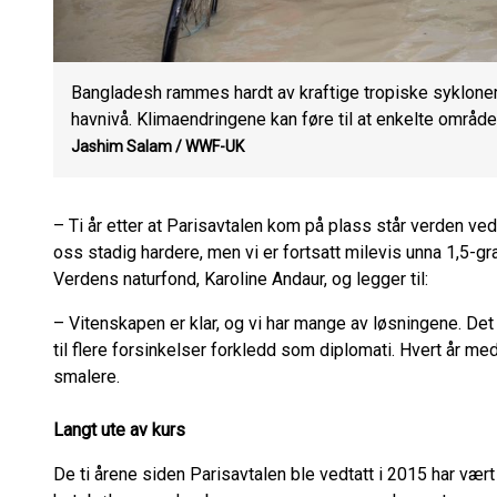
Bangladesh rammes hardt av kraftige tropiske sykloner
havnivå. Klimaendringene kan føre til at enkelte områder
Jashim Salam / WWF-UK
– Ti år etter at Parisavtalen kom på plass står verden ved
oss stadig hardere, men vi er fortsatt milevis unna 1,5-
Verdens naturfond, Karoline Andaur, og legger til:
– Vitenskapen er klar, og vi har mange av løsningene. Det v
til flere forsinkelser forkledd som diplomati. Hvert år med 
smalere.
Langt ute av kurs
De ti årene siden Parisavtalen ble vedtatt i 2015 har væ