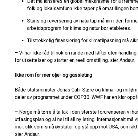
Det må lanseres en global mekanisme for å fremme o
folk og lokalsamfunn ikke taper på omstillingen bort
Stans og reversering av naturtap må inn i den form
arbeidsprogram for klima og natur bør etableres.
Tilstrekkelig finansiering for klimatilpasning må si
– Vi har ikke råd til nok en runde med løfter uten handli
for utsettelser og starter en reell omstilling, sier Andaur.
Ikke rom for mer olje- og gassleting
Både statsminister Jonas Gahr Støre og klima- og miljømi
deler av programmet under COP30. WWF har en klar oppfor
– Norge må tørre å ta tak i den største forurenseren vi ha
utfasingsplan og si nei til all ny leting. Internasjonalt m
mer, slik som små øystater, og stå opp mot USA, som akt
sier Andaur.