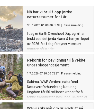
Nå har vi brukt opp jordas
naturressurser for i år
30.7.2026 06:00:00 CEST
|
Pressemelding
I dag er Earth Overshoot Day, og vi har
brukt opp det jorda klarer å fornye i løpet
av 2026. Fra i dag forsyner vi oss av
naturen på kreditt.
Rekordstor bevilgning til å vekke
unges skogengasjement
1.7.2026 07:30:00 CEST
|
Pressemelding
Sabima, WWF Verdens naturfond,
Naturvernforbundet og Natur og
Ungdom får 50 millioner kroner for å
tenne skoggnisten hos unge. Giveren er
Sparebankstiftelsen DNB, og dette er
den største tildelingen i sitt slag.
WWFs søksmål om gruvedrift på