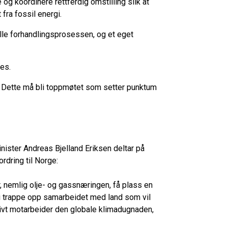
g koordinere rettferdig omstilling slik at
 fra fossil energi.
elle forhandlingsprosessen, og et eget
kres.
ng. Dette må bli toppmøtet som setter punktum
nister Andreas Bjelland Eriksen deltar på
dring til Norge:
r, nemlig olje- og gassnæringen, få plass en
å vi trappe opp samarbeidet med land som vil
ivt motarbeider den globale klimadugnaden,