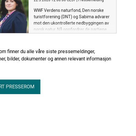
22.5.2026 12:00:00 CEST
|
Pressemelding
WWF Verdens naturfond, Den norske
turistforening (DNT) og Sabima advarer
mot den ukontrollerte nedbyggingen av
norsk natur. Nå oppfordrer de partiene
som skal i budsjettforhandlinger til å se
på et effektivt og verdifullt tiltak.
rom finner du alle våre siste pressemeldinger,
er, bilder, dokumenter og annen relevant informasjon
RT PRESSEROM