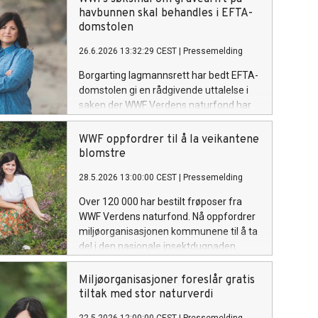
havbunnen skal behandles i EFTA-
domstolen
26.6.2026 13:32:29 CEST
|
Pressemelding
Borgarting lagmannsrett har bedt EFTA-
domstolen gi en rådgivende uttalelse i
saken der WWF Verdens naturfond har
saksøkt den norske stat for
beslutningen om å åpne for gruvedrift
WWF oppfordrer til å la veikantene
på havbunnen i 2024.
blomstre
28.5.2026 13:00:00 CEST
|
Pressemelding
Over 120 000 har bestilt frøposer fra
WWF Verdens naturfond. Nå oppfordrer
miljøorganisasjonen kommunene til å ta
del i den nasjonale insektdugnaden.
Miljøorganisasjoner foreslår gratis
tiltak med stor naturverdi