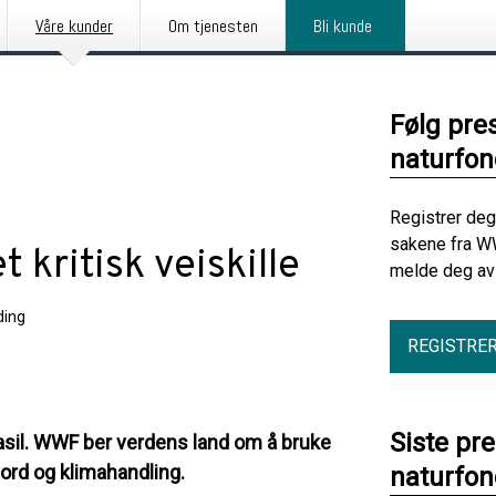
Våre kunder
Om tjenesten
Bli kunde
Følg pre
naturfon
Registrer deg
sakene fra W
 kritisk veiskille
melde deg av 
ding
REGISTRE
Siste pr
rasil. WWF ber verdens land om å bruke
 ord og klimahandling.
naturfon