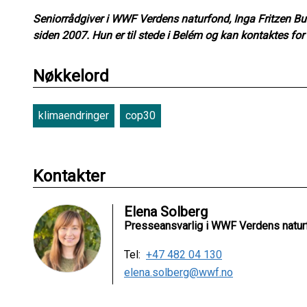
Seniorrådgiver i WWF Verdens naturfond, Inga Fritzen B
siden 2007. Hun er til stede i Belém og kan kontaktes for
Nøkkelord
klimaendringer
cop30
Kontakter
Elena Solberg
Presseansvarlig i WWF Verdens natur
Tel:
+47 482 04 130
elena.solberg@wwf.no