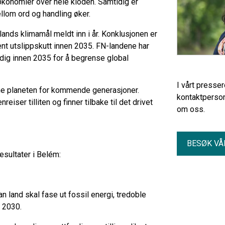
konomier over hele kloden. Samtidig er
ellom ord og handling øker.
ands klimamål meldt inn i år. Konklusjonen er
sent utslippskutt innen 2035. FN-landene har
dig innen 2035 for å begrense global
I vårt presse
me planeten for kommende generasjoner.
kontaktperson
ser tilliten og finner tilbake til det drivet
om oss.
BESØK VÅ
esultater i Belém:
n land skal fase ut fossil energi, tredoble
en 2030.