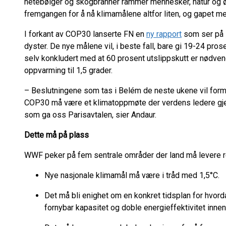
hetebølger og skogbranner rammer mennesker, natur og ø
fremgangen for å nå klimamålene altfor liten, og gapet m
I forkant av COP30 lanserte FN en
ny rapport
som ser på l
dyster. De nye målene vil, i beste fall, bare gi 19-24 pro
selv konkludert med at 60 prosent utslippskutt er nødven
oppvarming til 1,5 grader.
– Beslutningene som tas i Belém de neste ukene vil for
COP30 må være et klimatoppmøte der verdens ledere gjenrei
som ga oss Parisavtalen, sier Andaur.
Dette må på plass
WWF peker på fem sentrale områder der land må levere r
Nye nasjonale klimamål må være i tråd med 1,5°C.
Det må bli enighet om en konkret tidsplan for hvorda
fornybar kapasitet og doble energieffektivitet inn