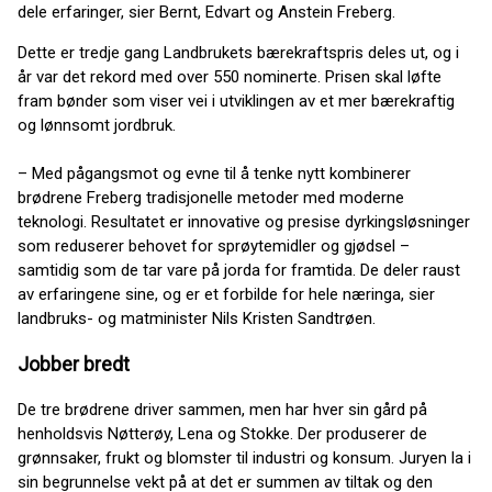
dele erfaringer, sier Bernt, Edvart og Anstein Freberg.
Dette er tredje gang Landbrukets bærekraftspris deles ut, og i
år var det rekord med over 550 nominerte. Prisen skal løfte
fram bønder som viser vei i utviklingen av et mer bærekraftig
og lønnsomt jordbruk.
– Med pågangsmot og evne til å tenke nytt kombinerer
brødrene Freberg tradisjonelle metoder med moderne
teknologi. Resultatet er innovative og presise dyrkingsløsninger
som reduserer behovet for sprøytemidler og gjødsel –
samtidig som de tar vare på jorda for framtida. De deler raust
av erfaringene sine, og er et forbilde for hele næringa, sier
landbruks- og matminister Nils Kristen Sandtrøen.
Jobber bredt
De tre brødrene driver sammen, men har hver sin gård på
henholdsvis Nøtterøy, Lena og Stokke. Der produserer de
grønnsaker, frukt og blomster til industri og konsum. Juryen la i
sin begrunnelse vekt på at det er summen av tiltak og den