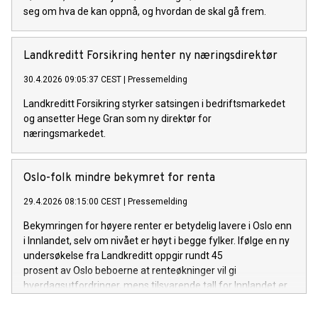
seg om hva de kan oppnå, og hvordan de skal gå frem.
Landkreditt Forsikring henter ny næringsdirektør
30.4.2026 09:05:37 CEST
|
Pressemelding
Landkreditt Forsikring styrker satsingen i bedriftsmarkedet
og ansetter Hege Gran som ny direktør for
næringsmarkedet.
Oslo-folk mindre bekymret for renta
29.4.2026 08:15:00 CEST
|
Pressemelding
Bekymringen for høyere renter er betydelig lavere i Oslo enn
i Innlandet, selv om nivået er høyt i begge fylker. Ifølge en ny
undersøkelse fra Landkreditt oppgir rundt 45
prosent av Oslo beboerne at renteøkninger vil gi
hverdagsutfordringer, mens tilsvarende tall for Innlandet er
60 prosent.