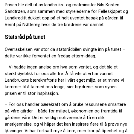
Prisen ble delt ut av landbruks- og matminister Nils Kristen
Sandtrøen, som sammen med styrelederne for Felleskjøpet og
Landkreditt dukket opp på et helt uventet besøk på gården til
Bernt på Nøtterøy, hvor de tre brødrene var samlet.
Statsråd på tunet
Overraskelsen var stor da statsrådbilen svingte inn på tunet –
dette var ikke forventet en fredag ettermiddag.
– Vi hadde ingen anelse om hva som ventet, og det ble et
sterkt øyeblikk for oss alle tre. Å få vite at vi har vunnet
Landbrukets bærekraftpris her i vårt eget miljø, er et minne vi
kommer til å ta med oss lenge, sier brødrene, som synes
prisen er til stor inspirasjon.
– For oss handler bærekraft om å bruke ressursene smartere
på våre gårder – både for miljøet, økonomien og framtida til
gårdene våre. Det er veldig motiverende å få en slik
anerkjennelse, og vi håper det kan inspirere flere til å prøve nye
løsninger. Vi har fortsatt mye å lære, men tror på åpenhet og å