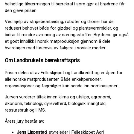
helhetlige tilnærmingen til bærekraft som gjør at brødrene får
den gjeve prisen.
Ved hjelp av stripebearbeiding, roboter og droner har de
redusert behovet både for gjødsel og plantevernmidler, og
bidrar til mindre avrenning av næringsstoffer. Brødrene gir også
et godt innblikk i norsk matproduksjon gjennom å dele
hverdagen med tusenvis av følgere i sosiale medier.
Om Landbrukets bærekraftspris
Prisen deles ut av Felleskjøpet og Landkreditt og er åpen for
alle norske matprodusenter. Både enkeltpersoner,
organisasjoner og fagmiljøer kan sende inn nominasjoner.
Juryen vurderer tiltak innen klima og utslipp, agronomi,
økonomi, teknologi, dyrevelferd, biologisk mangfold,
ressursbruk og HMS.
Årets jury består av:
Jens Lippestad
, styreleder i Felleskjøpet Agri