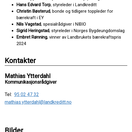
Hans Edvard Torp
, styreleder i Landkreditt
Christin Bøsterud
, bonde og tidligere toppleder for
bærekraft i EY
Nils Vagstad
, spesialrådgiver i NIBIO
Sigrid Heringstad
, styreleder i Norges Bygdeungdomslag
Embret Rønning
, vinner av Landbrukets bærekraftspris
2024
Kontakter
Mathias Ytterdahl
Kommunikasjonsrådgiver
Tel:
95 02 47 32
mathias.ytterdahl@landkreditt.no
Bilder