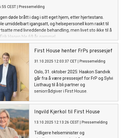
6:55 CEST
|
Pressemelding
gen døde brått i dag i sitt eget hjem, etter hjertestans.
ble umiddelbart igangsatt, og helsepersonell kom raskt til
rtsatte med livreddende behandling, men livet sto ikke til å
 Erik Hagen ble 69 år gammel.
First House henter FrPs pressesjef
31.10.2025 12:03:37 CET
|
Pressemelding
Oslo, 31. oktober 2025: Haakon Sandvik
går fra å være pressesjef for FrP og Sylvi
Listhaug til å bli partner og
seniorrådgiver i First House.
Ingvild Kjerkol til First House
13.10.2025 12:13:26 CEST
|
Pressemelding
Tidligere helseminister og