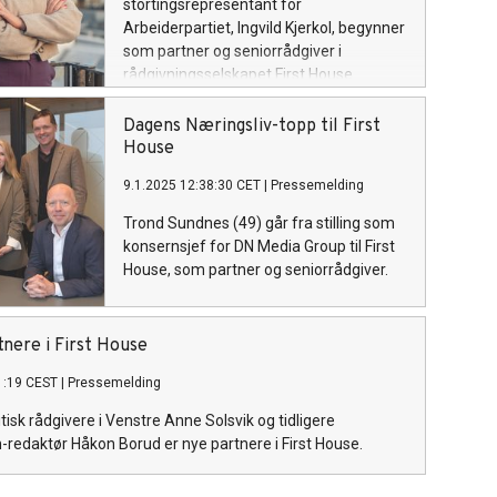
stortingsrepresentant for
Arbeiderpartiet, Ingvild Kjerkol, begynner
som partner og seniorrådgiver i
rådgivningsselskapet First House.
Dagens Næringsliv-topp til First
House
9.1.2025 12:38:30 CET
|
Pressemelding
Trond Sundnes (49) går fra stilling som
konsernsjef for DN Media Group til First
House, som partner og seniorrådgiver.
tnere i First House
1:19 CEST
|
Pressemelding
itisk rådgivere i Venstre Anne Solsvik og tidligere
redaktør Håkon Borud er nye partnere i First House.