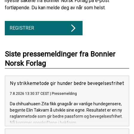
nyeste sakene fra Bonnier Norsk Forlag på e-post
fortløpende. Du kan melde deg av når som helst.
REGISTRER
Siste pressemeldinger fra Bonnier
Norsk Forlag
Ny strikkemetode gir hunder bedre bevegelsesfrihet
7.8.2026 13:30:37 CEST
|
Pressemelding
Da chihuahuaen Zita fikk gnagsår av vanlige hundegensere,
begynte Elin Takvam å utvikle sine egne. Resultatet er en ny
raglanmetode som gir bedre passform og bevegelsesfrihet.
Nå kommer oppskriftene i bokform.