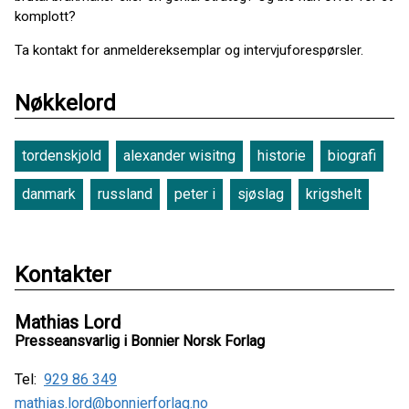
komplott?
Ta kontakt for anmeldereksemplar og intervjuforespørsler.
Nøkkelord
tordenskjold
alexander wisitng
historie
biografi
danmark
russland
peter i
sjøslag
krigshelt
Kontakter
Mathias Lord
Presseansvarlig i Bonnier Norsk Forlag
Tel:
929 86 349
mathias.lord@bonnierforlag.no