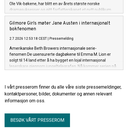
Ole Vik-bøkene, har blitt en av årets største norske
dramasuksesser og gitt forfatterskapet et nytt publikum
både i Norge og internasjonalt. Onsdag 29. juli fyller han 80
år.
Gilmore Girls møter Jane Austen i internasjonalt
bokfenomen
2.7.2026 12:53:18 CEST
|
Pressemelding
Amerikanske Beth Browers internasjonale serie-
fenomen De usensurerte dagbøkene til Emma M. Lion er
solgt til 14 land etter å ha bygget en lojal internasjonal
leserskare gjennom jungeltelegrafen. Nå kommer serien på
norsk før den britiske utgivelsen.
I vårt presserom finner du alle våre siste pressemeldinger,
kontaktpersoner, bilder, dokumenter og annen relevant
informasjon om oss.
BESØK VÅRT PRESSEROM