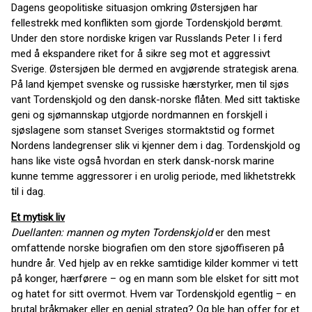
Dagens geopolitiske situasjon omkring Østersjøen har
fellestrekk med konflikten som gjorde Tordenskjold berømt.
Under den store nordiske krigen var Russlands Peter I i ferd
med å ekspandere riket for å sikre seg mot et aggressivt
Sverige. Østersjøen ble dermed en avgjørende strategisk arena.
På land kjempet svenske og russiske hærstyrker, men til sjøs
vant Tordenskjold og den dansk-norske flåten. Med sitt taktiske
geni og sjømannskap utgjorde nordmannen en forskjell i
sjøslagene som stanset Sveriges stormaktstid og formet
Nordens landegrenser slik vi kjenner dem i dag. Tordenskjold og
hans like viste også hvordan en sterk dansk-norsk marine
kunne temme aggressorer i en urolig periode, med likhetstrekk
til i dag.
Et mytisk liv
Duellanten: mannen og myten Tordenskjold
er den mest
omfattende norske biografien om den store sjøoffiseren på
hundre år. Ved hjelp av en rekke samtidige kilder kommer vi tett
på konger, hærførere – og en mann som ble elsket for sitt mot
og hatet for sitt overmot. Hvem var Tordenskjold egentlig – en
brutal bråkmaker eller en genial strateg? Og ble han offer for et