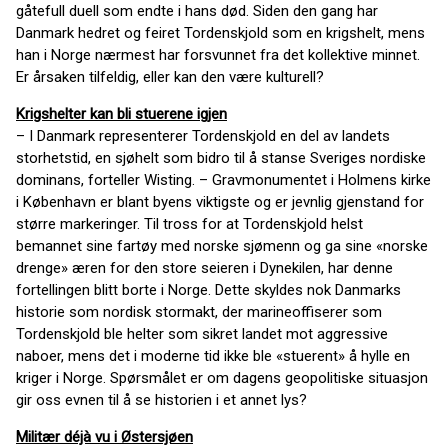
gåtefull duell som endte i hans død. Siden den gang har
Danmark hedret og feiret Tordenskjold som en krigshelt, mens
han i Norge nærmest har forsvunnet fra det kollektive minnet.
Er årsaken tilfeldig, eller kan den være kulturell?
Krigshelter kan bli stuerene igjen
– I Danmark representerer Tordenskjold en del av landets
storhetstid, en sjøhelt som bidro til å stanse Sveriges nordiske
dominans, forteller Wisting. – Gravmonumentet i Holmens kirke
i København er blant byens viktigste og er jevnlig gjenstand for
større markeringer. Til tross for at Tordenskjold helst
bemannet sine fartøy med norske sjømenn og ga sine «norske
drenge» æren for den store seieren i Dynekilen, har denne
fortellingen blitt borte i Norge. Dette skyldes nok Danmarks
historie som nordisk stormakt, der marineoffiserer som
Tordenskjold ble helter som sikret landet mot aggressive
naboer, mens det i moderne tid ikke ble «stuerent» å hylle en
kriger i Norge. Spørsmålet er om dagens geopolitiske situasjon
gir oss evnen til å se historien i et annet lys?
Militær déjà vu i Østersjøen