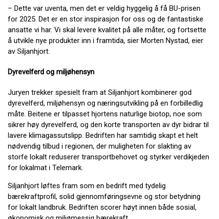
– Dette var uventa, men det er veldig hyggelig å få BU-prisen
for 2025. Det er en stor inspirasjon for oss og de fantastiske
ansatte vi har. Vi skal levere kvalitet på alle måter, og fortsette
å utvikle nye produkter inn i framtida, sier Morten Nystad, eier
av Siljanhjort.
Dyrevelferd og miljøhensyn
Juryen trekker spesielt fram at Siljanhjort kombinerer god
dyrevelferd, miljøhensyn og næringsutvikling på en forbilledlig
måte. Beitene er tilpasset hjortens naturlige biotop, noe som
sikrer høy dyrevelferd, og den korte transporten av dyr bidrar til
lavere klimagassutslipp. Bedriften har samtidig skapt et helt
nødvendig tilbud i regionen, der muligheten for slakting av
storfe lokalt reduserer transportbehovet og styrker verdikjeden
for lokalmat i Telemark.
Siljanhjort løftes fram som en bedrift med tydelig
bærekraftprofil, solid gjennomføringsevne og stor betydning
for lokalt landbruk. Bedriften scorer høyt innen både sosial,
økonomisk og miljømessig bærekraft.