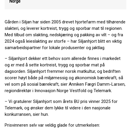
Norge
Gården i Siljan har siden 2005 drevet hjortefarm med tilhørende
slakteri, og leverer kortreist, trygg og sporbar mat til regionen.
Med tilbud om slakting, nedskjæring og pakking av vilt – og fra
2024 også leieslakting av storfe – har Siljanhjort blitt en viktig
samarbeidspartner for lokale produsenter og jaktlag.
– Siljanhjort dekker ett behov som allerede finnes i markedet
og er med å sette kortreist, trygg og sporbar mat på
dagsorden. Siljanhjort fremmer norsk matkultur, og bedriften
scorer høyt både på miljømessig og økonomisk bærekraft, så
vel som på sosial bærekraft, sier Anniken Fægri Damm-Larsen,
regiondirektør i Innovasjon Norge Vestfold og Telemark.
– Vi gratulerer Siljanhjort som årets BU pris vinner 2025 for
Telemark, og ønsker dem lykke til videre i den nasjonale
konkurransen, sier hun.
Prisvinneren selv var veldig glade for utmerkelsen: