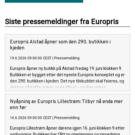
Siste pressemeldinger fra Europris
Europris Alstad åpner som den 290. butikken i
kjeden
19.6.2026 09:00:00 CEST
|
Pressemelding
Europris åpner ny butikk på Alstad fredag 19. juni klokken 9.
Butikken er bygget etter det nyeste Europris-konseptet og er
den 290. butikken i kjeden. Det nye tilskuddet skal feieres, og
det bys på kaffe, kaker, gode tilbud – og ikke minst
goodiebags til de hundre første betalende kundene på
åpningsdagen.
Nyåpning av Europris Lillestrøm: Tilbyr nå enda mer
enn før
16.6.2026 09:00:00 CEST
|
Pressemelding
Europris Lillestrøm åpner dørene igjen 16. juni klokken 9 etter
ombygging. Butikken har fått ny planløsning og innredning,