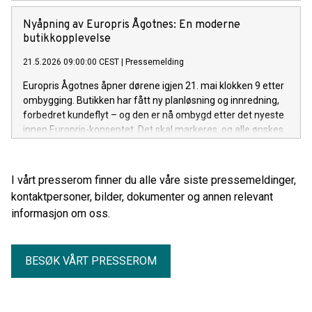
ønskes velkommen til å bli med og feire. Det bys på gode
tilbud – og ikke minst goodiebags til de 100 første betalende
Nyåpning av Europris Ågotnes: En moderne
kundene.
butikkopplevelse
21.5.2026 09:00:00 CEST
|
Pressemelding
Europris Ågotnes åpner dørene igjen 21. mai klokken 9 etter
ombygging. Butikken har fått ny planløsning og innredning,
forbedret kundeflyt – og den er nå ombygd etter det nyeste
innen Europris-konseptet. Det skal markeres, og alle ønskes
velkommen til å bli med og feire med kaffe, kaker, gode
tilbud – og ikke minst goodiebags til de 100 første betalende
kundene.
I vårt presserom finner du alle våre siste pressemeldinger,
kontaktpersoner, bilder, dokumenter og annen relevant
informasjon om oss.
BESØK VÅRT PRESSEROM