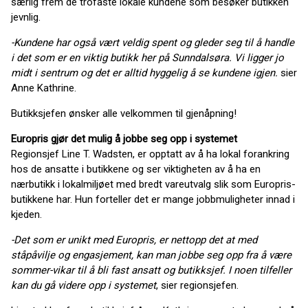
særlig frem de trofaste lokale kundene som besøker butikken
jevnlig.
-Kundene har også vært veldig spent og gleder seg til å handle
i det som er en viktig butikk her på Sunndalsøra. Vi ligger jo
midt i sentrum og det er alltid hyggelig å se kundene igjen.
sier
Anne Kathrine.
Butikksjefen ønsker alle velkommen til gjenåpning!
Europris gjør det mulig å jobbe seg opp i systemet
Regionsjef Line T. Wadsten, er opptatt av å ha lokal forankring
hos de ansatte i butikkene og ser viktigheten av å ha en
nærbutikk i lokalmiljøet med bredt vareutvalg slik som Europris-
butikkene har. Hun forteller det er mange jobbmuligheter innad i
kjeden.
-Det som er unikt med Europris, er nettopp det at med
ståpåvilje og engasjement, kan man jobbe seg opp fra å være
sommer-vikar til å bli fast ansatt og butikksjef. I noen tilfeller
kan du gå videre opp i systemet
, sier regionsjefen.