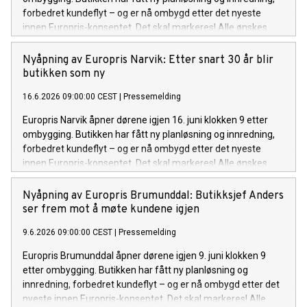
forbedret kundeflyt – og er nå ombygd etter det nyeste
innen Europris-konseptet. Det skal markeres! Alle ønskes
velkommen til å bli med og feire. Det bys på kaffe, kaker,
gode tilbud – og ikke minst goodiebags til de 100 første
Nyåpning av Europris Narvik: Etter snart 30 år blir
betalende kundene.
butikken som ny
16.6.2026 09:00:00 CEST
|
Pressemelding
Europris Narvik åpner dørene igjen 16. juni klokken 9 etter
ombygging. Butikken har fått ny planløsning og innredning,
forbedret kundeflyt – og er nå ombygd etter det nyeste
innen Europris-konseptet. Det skal markeres! Alle ønskes
velkommen til å bli med og feire. Det bys på kaffe, kaker,
gode tilbud – og ikke minst goodiebags til de 100 første
Nyåpning av Europris Brumunddal: Butikksjef Anders
betalende kundene.
ser frem mot å møte kundene igjen
9.6.2026 09:00:00 CEST
|
Pressemelding
Europris Brumunddal åpner dørene igjen 9. juni klokken 9
etter ombygging. Butikken har fått ny planløsning og
innredning, forbedret kundeflyt – og er nå ombygd etter det
nyeste innen Europris-konseptet. Det skal markeres! Alle