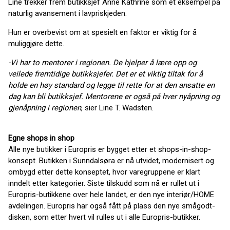
Line trekker frem butikksjef Anne Kathrine som et eksempel på
naturlig avansement i lavpriskjeden.
Hun er overbevist om at spesielt en faktor er viktig for å
muliggjøre dette.
-Vi har to mentorer i regionen. De hjelper å lære opp og
veilede fremtidige butikksjefer. Det er et viktig tiltak for å
holde en høy standard og legge til rette for at den ansatte en
dag kan bli butikksjef. Mentorene er også på hver nyåpning og
gjenåpning i regionen
, sier Line T. Wadsten.
Egne shops in shop
Alle nye butikker i Europris er bygget etter et shops-in-shop-
konsept. Butikken i Sunndalsøra er nå utvidet, modernisert og
ombygd etter dette konseptet, hvor varegruppene er klart
inndelt etter kategorier. Siste tilskudd som nå er rullet ut i
Europris-butikkene over hele landet, er den nye interiør/HOME
avdelingen. Europris har også fått på plass den nye smågodt-
disken, som etter hvert vil rulles ut i alle Europris-butikker.