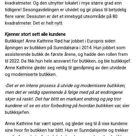
kvadratmeter. Og den utnytter lokalet i mye større grad enn
tidligere! Sesongavdelingen er utvidet og gir plass til betydelig
flere varer. Dessuten er det et innebygd uteområde på 80
kvadratmeter. Det er helt nytt.
Kjenner stort sett alle kundene
Butikksjef Anne Kathrine Rød har jobbet i Europris siden
åpningen av butikken på Sunndalsøra i 2014. Hun jobbet som
assisterende butikk de første årene, og hadde den rollen frem
til 2022. Da fikk hun hele ansvaret for butikken, og ble butikksjef.
Anne Kathrine gleder seg veldig til gjenåpning av den utvidede
og moderniserte butikken.
-Det er en intens prosess å utvide og modernisere butikken,
men det er veldig spennende å følge med på at endringene
skjer så raskt. Det har blitt en markant endring og jeg tror
kundene vil se en stor forbedring på hvordan butikken var
, sier
butikksjefen.
Anne Kathrine har vært spent, og gleder seg til å vise kundene
sine hvor fin butikken har blitt. Hun er Sunndalsjente og trekker