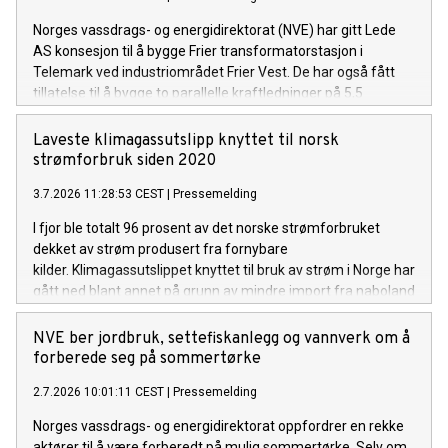
Norges vassdrags- og energidirektorat (NVE) har gitt Lede
AS konsesjon til å bygge Frier transformatorstasjon i
Telemark ved industriområdet Frier Vest. De har også fått
tillatelse til å bygge to parallelle kraftledninger på 5,5
kilometer, for å knytte stasjonen til Herum
transformatorstasjon.
Laveste klimagassutslipp knyttet til norsk
strømforbruk siden 2020
3.7.2026 11:28:53 CEST
|
Pressemelding
I fjor ble totalt 96 prosent av det norske strømforbruket
dekket av strøm produsert fra fornybare
kilder. Klimagassutslippet knyttet til bruk av strøm i Norge har
gått ned blant annet på grunn av mindre import fra naboland
med høyere andel kraftproduksjon med klimautslipp. Det
viser NVEs klimadeklarasjon for fysisk levert strøm i 2025.
NVE ber jordbruk, settefiskanlegg og vannverk om å
forberede seg på sommertørke
2.7.2026 10:01:11 CEST
|
Pressemelding
Norges vassdrags- og energidirektorat oppfordrer en rekke
aktører til å være forberedt på mulig sommertørke. Selv om