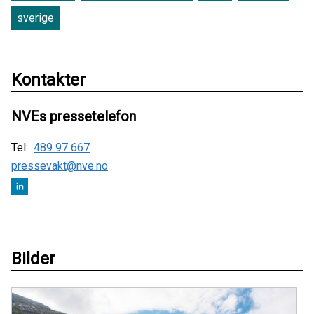
sverige
Kontakter
NVEs pressetelefon
Tel:
489 97 667
pressevakt@nve.no
Bilder