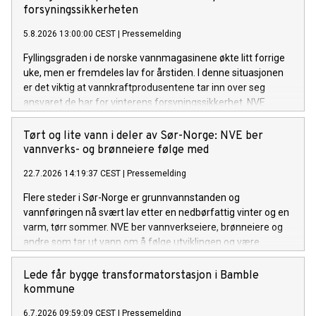
forsyningssikkerheten
5.8.2026 13:00:00 CEST
|
Pressemelding
Fyllingsgraden i de norske vannmagasinene økte litt forrige
uke, men er fremdeles lav for årstiden. I denne situasjonen
er det viktig at vannkraftprodusentene tar inn over seg
ansvaret de har for vinterens forsyningssikkerhet. NVE
følger utviklingen av kraftsituasjonen, i tett dialog med
Statnett. Om nødvendig vil NVE innføre en
Tørt og lite vann i deler av Sør-Norge: NVE ber
rapporteringsordning for kraftprodusentene.
vannverks- og brønneiere følge med
22.7.2026 14:19:37 CEST
|
Pressemelding
Flere steder i Sør-Norge er grunnvannstanden og
vannføringen nå svært lav etter en nedbørfattig vinter og en
varm, tørr sommer. NVE ber vannverkseiere, brønneiere og
andre som tar ut vann om å følge utviklingen og være
forberedt på å gjøre vannbesparende tiltak om det ikke
kommer mye regn de neste ukene.
Lede får bygge transformatorstasjon i Bamble
kommune
6.7.2026 09:59:09 CEST
|
Pressemelding