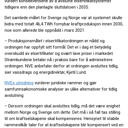
vurdert konsekvensene av å avslutte elsertifikatsystemet
tidligere enn den planlagte sluttdatoen i 2035.
Det samlede målet for Sverige og Norge var at systemet skulle
bidra med totalt 46,4 TWh fornybar kraftproduksjon innen 2030,
noe som allerede ble oppnådd i mars 2021.
– Produksjonsmålet i elsertifikatordningen er nådd og
ordningen har oppfylt sitt formål. Det er i dag et betydelig
overskudd av elsertifikater og svært lave priser i markedet.
Strømkundene betaler nå i praksis bare for å administrere
ordningen. NVE anbefaler derfor at ordningen avsluttes tidlig,
sier vassdrags og energidirektør, Kjetil Lund.
NVEs utredning
vurderer juridiske rammer og gjør
samfunnsøkonomiske analyser av ulike alternativer for tidlig
avslutning.
– Dersom ordningen skal avsluttes tidlig, må det være enighet
mellom Norge og Sverige om dette. Det må i så fall tas stilling
til om kraftselskapene skal kompenseres. Hensynet til stabile
rammevilkår taler for at kraftselskapene blir kompensert ved en