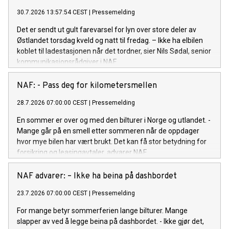
30.7.2026 13:57:54 CEST
|
Pressemelding
Det er sendt ut gult farevarsel for lyn over store deler av
Østlandet torsdag kveld og natt til fredag. – Ikke ha elbilen
koblet til ladestasjonen når det tordner, sier Nils Sødal, senior
kommunikasjonsrådgiver i NAF.
NAF: - Pass deg for kilometersmellen
28.7.2026 07:00:00 CEST
|
Pressemelding
En sommer er over og med den bilturer i Norge og utlandet. -
Mange går på en smell etter sommeren når de oppdager
hvor mye bilen har vært brukt. Det kan få stor betydning for
forsikring og leasingavtaler, advarer NAF.
NAF advarer: – Ikke ha beina på dashbordet
23.7.2026 07:00:00 CEST
|
Pressemelding
For mange betyr sommerferien lange bilturer. Mange
slapper av ved å legge beina på dashbordet. - Ikke gjør det,