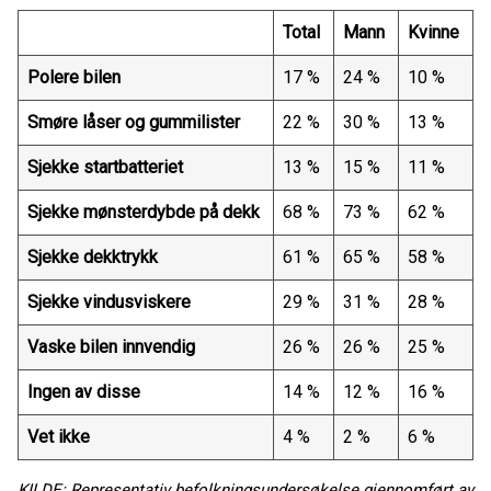
Total
Mann
Kvinne
Polere bilen
17 %
24 %
10 %
Smøre låser og gummilister
22 %
30 %
13 %
Sjekke startbatteriet
13 %
15 %
11 %
Sjekke mønsterdybde på dekk
68 %
73 %
62 %
Sjekke dekktrykk
61 %
65 %
58 %
Sjekke vindusviskere
29 %
31 %
28 %
Vaske bilen innvendig
26 %
26 %
25 %
Ingen av disse
14 %
12 %
16 %
Vet ikke
4 %
2 %
6 %
KILDE: Representativ befolkningsundersøkelse gjennomført av