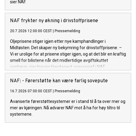
sier NAF.
NAF frykter ny økning i drivstoffprisene
20.7.2026 12:00:00 CEST
|
Pressemelding
Oljeprisene stiger igjen etter nye kamphandlinger i
Midtøsten. Det skaper ny bekymring for drivstoffprisene. –
Vi er urolige for at prisene stiger igjen, og at det blir en kraftig
smell for bilistene når det midlertidige avgiftskuttet
opphører, sier Ingunn Handagard, pressesjef i NAF.
NAF: - Førerstøtte kan være farlig sovepute
16.7.2026 07:00:00 CEST
|
Pressemelding
Avanserte førerstøttesystemer er i stand til å ta over mer og
mer av kjøringen. Nå advarer NAF mot å ha for høy tiltro til
systemene.