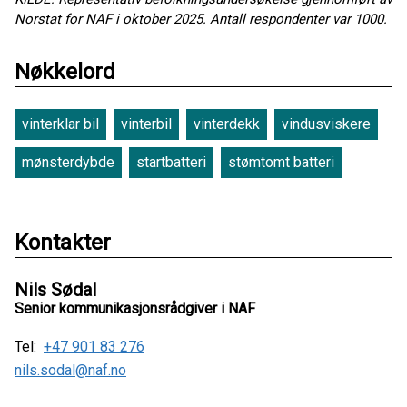
Norstat for NAF i oktober 2025. Antall respondenter var 1000.
Nøkkelord
vinterklar bil
vinterbil
vinterdekk
vindusviskere
mønsterdybde
startbatteri
stømtomt batteri
Kontakter
Nils Sødal
Senior kommunikasjonsrådgiver i NAF
Tel:
+47 901 83 276
nils.sodal@naf.no