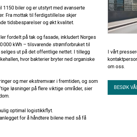
il 1150 biler og er utstyrt med avanserte
r. Fra mottak til ferdigstillelse skjer
e tidsbesparelser og økt kvalitet.
er fordelt på tak og fasade, inkludert Norges
50 000 kWh – tilsvarende strømforbruket til
lges ut på det offentlige nettet. I tillegg
I vårt presse
kehallen, hvor bakterier bryter ned organiske
kontaktperson
om oss.
ringer og mer ekstremvær i fremtiden, og som
BESØK VÅ
ige løsninger på flere viktige områder, sier
ndom.
lig optimal logistikkflyt.
t anlegget for å håndtere bilene med så få