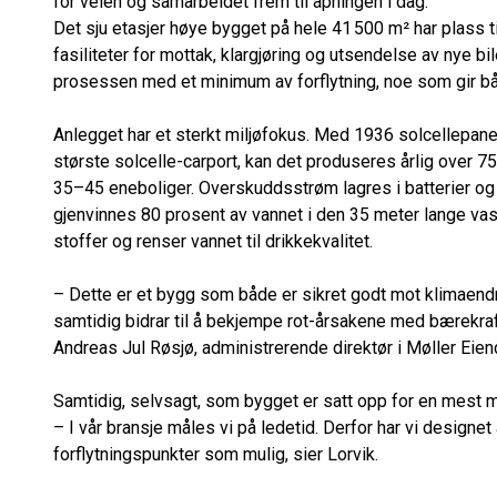
for veien og samarbeidet frem til åpningen i dag.
Det sju etasjer høye bygget på hele 41 500 m² har plass t
fasiliteter for mottak, klargjøring og utsendelse av nye bile
prosessen med et minimum av forflytning, noe som gir båd
Anlegget har et sterkt miljøfokus. Med 1936 solcellepanel
største solcelle-carport, kan det produseres årlig over 7
35–45 eneboliger. Overskuddsstrøm lagres i batterier og se
gjenvinnes 80 prosent av vannet i den 35 meter lange vas
stoffer og renser vannet til drikkekvalitet.
– Dette er et bygg som både er sikret godt mot klimaend
samtidig bidrar til å bekjempe rot-årsakene med bærekraft
Andreas Jul Røsjø, administrerende direktør i Møller Eie
Samtidig, selvsagt, som bygget er satt opp for en mest mu
– I vår bransje måles vi på ledetid. Derfor har vi designe
forflytningspunkter som mulig, sier Lorvik.