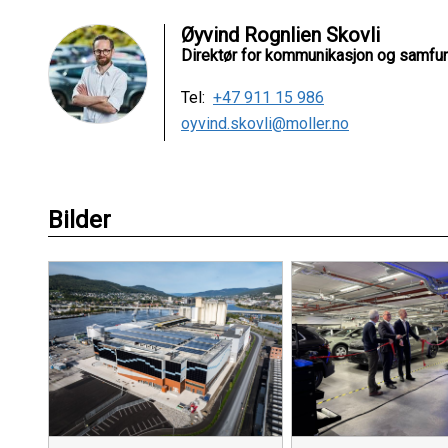
Øyvind Rognlien Skovli
Direktør for kommunikasjon og samfun
Tel:
+47 911 15 986
oyvind.skovli@moller.no
Bilder