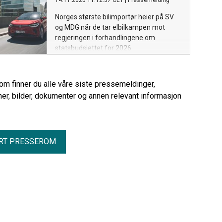
14.11.2025 11:12:37 CET
|
Pressemelding
kjøretøy.
Norges største bilimportør heier på SV
og MDG når de tar elbilkampen mot
regjeringen i forhandlingene om
statsbudsjettet for 2026.
rom finner du alle våre siste pressemeldinger,
er, bilder, dokumenter og annen relevant informasjon
RT PRESSEROM