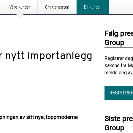
Våre kunder
Om tjenesten
Bli kunde
Følg pre
Group
r nytt importanlegg
Registrer deg
sakene fra Mø
melde deg av 
g
REGISTRE
åpningen av sitt nye, toppmoderne
Siste pr
Group