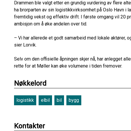
Drammen ble valgt etter en grundig vurdering av flere alter
ha brorparten av sin logistikkvirksomhet på Oslo Havn i l
fremtidig vekst og effektiv drift. I første omgang vil 20 
ambisjon om å øke andelen over tid.
– Vi har allerede et godt samarbeid med lokale aktører, og s
sier Lorvik.
Selv om den offisielle åpningen skjer nå, har anlegget aller
rette for at Møller kan øke volumene i tiden fremover.
Nøkkelord
logistikk
elbil
bil
bygg
Kontakter