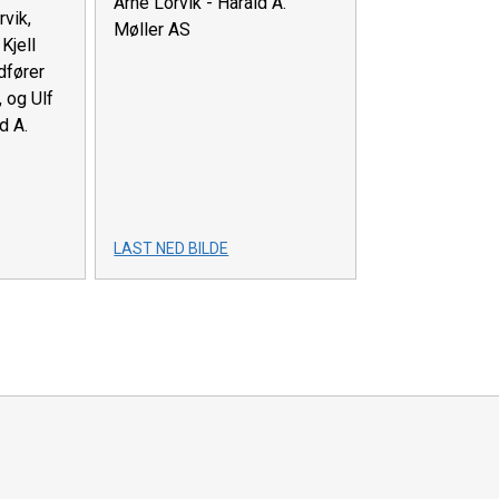
Arne Lorvik - Harald A.
rvik,
Møller AS
Kjell
dfører
og Ulf
d A.
LAST NED BILDE