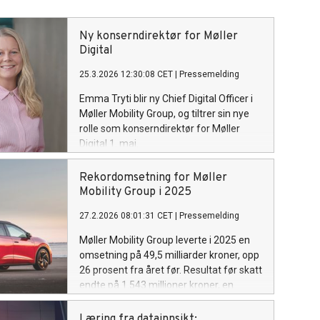
Ny konserndirektør for Møller
Digital
25.3.2026 12:30:08 CET
|
Pressemelding
Emma Tryti blir ny Chief Digital Officer i
Møller Mobility Group, og tiltrer sin nye
rolle som konserndirektør for Møller
Digital 1. mai.
Rekordomsetning for Møller
Mobility Group i 2025
27.2.2026 08:01:31 CET
|
Pressemelding
Møller Mobility Group leverte i 2025 en
omsetning på 49,5 milliarder kroner, opp
26 prosent fra året før. Resultat før skatt
endte på 1.543 millioner kroner, en
økning på 22 prosent. I et krevende
marked var veksten primært drevet av
Læring fra datainnsikt: