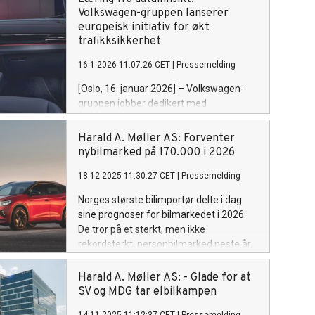
høye nybilvolumer, samtidig som
Volkswagen-gruppen lanserer
konsernet økte markedsandelene på
europeisk initiativ for økt
personbil i Norge, Sverige og Baltikum.
trafikksikkerhet
16.1.2026 11:07:26 CET
|
Pressemelding
[Oslo, 16. januar 2026] – Volkswagen-
gruppen jobber dedikert med
sikkerheten for alle trafikanter i Europa.
Med utgangspunkt i erfaringer fra det
Harald A. Møller AS: Forventer
tyske markedet, ønsker konsernet i
nybilmarked på 170.000 i 2026
denne sammenhengen nå å utvide sitt
18.12.2025 11:30:27 CET
|
Pressemelding
program for bruk av sensor- og
bildedata fra kundekjøretøy til rundt 40
Norges største bilimportør delte i dag
europeiske land – inkludert Norge.
sine prognoser for bilmarkedet i 2026.
Hensikten er å kontinuerlig videreutvikle
De tror på et sterkt, men ikke
førerassistentsystemer og
rekordsterkt, personbilmarked neste år.
automatiserte kjørefunksjoner ved hjelp
av data fra reelle trafikksituasjoner, slik
Harald A. Møller AS: - Glade for at
at kunder deretter kan dra nytte av disse
SV og MDG tar elbilkampen
forbedringene gjennom
programvareoppdateringer for sine