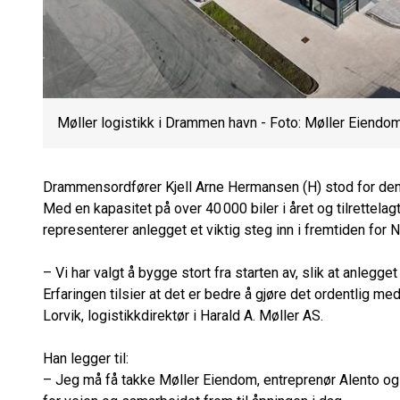
Møller logistikk i Drammen havn - Foto: Møller Eiendo
Drammensordfører Kjell Arne Hermansen (H) stod for den 
Med en kapasitet på over 40 000 biler i året og tilrettelagt
representerer anlegget et viktig steg inn i fremtiden for 
– Vi har valgt å bygge stort fra starten av, slik at anlegge
Erfaringen tilsier at det er bedre å gjøre det ordentlig me
Lorvik, logistikkdirektør i Harald A. Møller AS.
Han legger til:
– Jeg må få takke Møller Eiendom, entreprenør Alento 