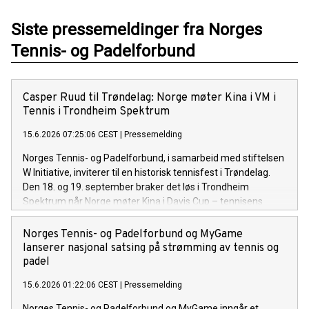
Siste pressemeldinger fra Norges
Tennis- og Padelforbund
Casper Ruud til Trøndelag: Norge møter Kina i VM i
Tennis i Trondheim Spektrum
15.6.2026 07:25:06 CEST
|
Pressemelding
Norges Tennis- og Padelforbund, i samarbeid med stiftelsen
W Initiative, inviterer til en historisk tennisfest i Trøndelag.
Den 18. og 19. september braker det løs i Trondheim
Spektrum når Norge møter Kina i Davis Cup – tennisens
offisielle VM
Norges Tennis- og Padelforbund og MyGame
lanserer nasjonal satsing på strømming av tennis og
padel
15.6.2026 01:22:06 CEST
|
Pressemelding
Norges Tennis- og Padelforbund og MyGame inngår et