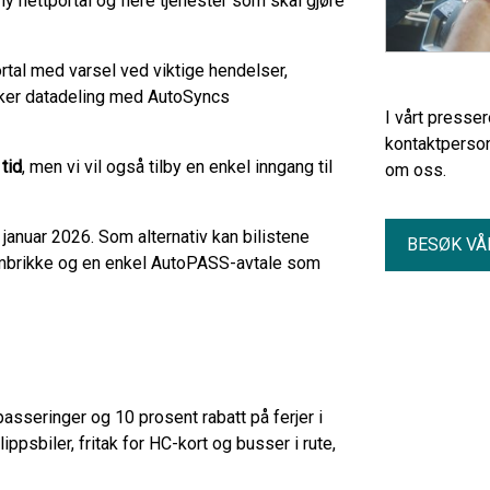
y nettportal og flere tjenester som skal gjøre
ortal med varsel ved viktige hendelser,
kker datadeling med AutoSyncs
I vårt presse
kontaktperson
tid
, men vi vil også tilby en enkel inngang til
om oss.
anuar 2026. Som alternativ kan bilistene
BESØK VÅ
ombrikke og en enkel AutoPASS-avtale som
asseringer og 10 prosent rabatt på ferjer i
ppsbiler, fritak for HC-kort og busser i rute,