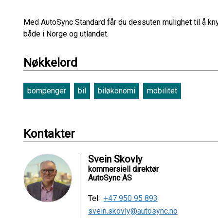
Med AutoSync Standard får du dessuten mulighet til å knytt
både i Norge og utlandet.
Nøkkelord
bompenger
bil
biløkonomi
mobilitet
Kontakter
Svein Skovly
kommersiell direktør
AutoSync AS
Tel:
+47 950 95 893
svein.skovly@autosync.no