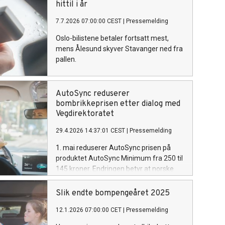
hittil i år
7.7.2026 07:00:00 CEST
|
Pressemelding
Oslo-bilistene betaler fortsatt mest,
mens Ålesund skyver Stavanger ned fra
pallen.
AutoSync reduserer
bombrikkeprisen etter dialog med
Vegdirektoratet
29.4.2026 14:37:01 CEST
|
Pressemelding
1. mai reduserer AutoSync prisen på
produktet AutoSync Minimum fra 250 til
145 kroner. Endringen betyr at norske
bilister får tilgang til AutoPASS-
bombrikke og tilhørende rabatter med
Slik endte bompengeåret 2025
en betydelig lavere etableringskostnad.
12.1.2026 07:00:00 CET
|
Pressemelding