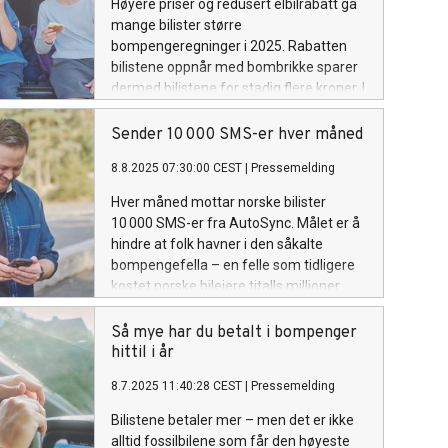
Høyere priser og redusert elbilrabatt ga
mange bilister større
bompengeregninger i 2025. Rabatten
bilistene oppnår med bombrikke sparer
dermed bilistene for stadig flere kroner. I
Nord-Norge og deler av kystområdene
har Stortingets vedtak om gratis ferjer
Sender 10 000 SMS-er hver måned
bidratt til lavere kostnader for mange.
8.8.2025 07:30:00 CEST
|
Pressemelding
Hver måned mottar norske bilister
10 000 SMS-er fra AutoSync. Målet er å
hindre at folk havner i den såkalte
bompengefella – en felle som tidligere
kostet norske bileiere titalls millioner
hvert år.
Så mye har du betalt i bompenger
hittil i år
8.7.2025 11:40:28 CEST
|
Pressemelding
Bilistene betaler mer – men det er ikke
alltid fossilbilene som får den høyeste