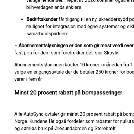
viktige hendelser. I løpet av 2026 kommer også en n
bilhverdagen enda enklere.
Bedriftskunder
får tilgang til en ny, skreddersydd p
mulighet for integrasjon med egne systemer og si
samarbeidspartnere.
–
Abonnementsløsningen er den som gir mest verdi over 
fast pris for dem som foretrekker det, sier Skovly.
Abonnementsløsningen koster 10 kroner i måneden fra 1. j
velge en engangsavtale der de betaler 250 kroner for b
varer i fem år.
Minst 20 prosent rabatt på bompasseringer
Alle AutoSync-avtaler gir minst 20 prosent rabatt på bomp
Norge. Kundene får også fordeler som rabatter for nullutsli
og sømløs bruk på Øresundsbroen og Storebælt.