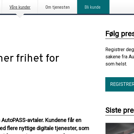
Våre kunder
Om tjenesten
Bli kunde
Følg pre
Registrer deg
r frihet for
sakene fra Au
som helst.
REGISTRE
Siste pr
n AutoPASS-avtaler. Kundene får en
 flere nyttige digitale tjenester, som