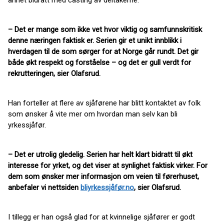
annet bidratt med casting av deltakerne.
– Det er mange som ikke vet hvor viktig og samfunnskritisk
denne næringen faktisk er. Serien gir et unikt innblikk i
hverdagen til de som sørger for at Norge går rundt. Det gir
både økt respekt og forståelse – og det er gull verdt for
rekrutteringen, sier Olafsrud.
Han forteller at flere av sjåførene har blitt kontaktet av folk
som ønsker å vite mer om hvordan man selv kan bli
yrkessjåfør.
– Det er utrolig gledelig. Serien har helt klart bidratt til økt
interesse for yrket, og det viser at synlighet faktisk virker. For
dem som ønsker mer informasjon om veien til førerhuset,
anbefaler vi nettsiden
bliyrkessjåfør.no
, sier Olafsrud.
I tillegg er han også glad for at kvinnelige sjåfører er godt