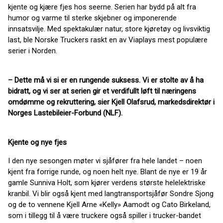
kjente og kjære fjes hos seerne. Serien har bydd på alt fra
humor og varme til sterke skjebner og imponerende
innsatsvilje. Med spektakulær natur, store kjøretøy og livsviktig
last, ble Norske Truckers raskt en av Viaplays mest populære
serier i Norden.
– Dette må vi si er en rungende suksess. Vi er stolte av å ha
bidratt, og vi ser at serien gir et verdifullt løft til næringens
omdømme og rekruttering, sier Kjell Olafsrud, markedsdirektør i
Norges Lastebileier-Forbund (NLF).
Kjente og nye fjes
I den nye sesongen møter vi sjåfører fra hele landet – noen
kjent fra forrige runde, og noen helt nye. Blant de nye er 19 år
gamle Sunniva Holt, som kjører verdens største helelektriske
kranbil. Vi blir også kjent med langtransportsjåfør Sondre Sjong
og de to vennene Kjell Arne «Kelly» Aamodt og Cato Birkeland,
som i tillegg til å være truckere også spiller i trucker-bandet