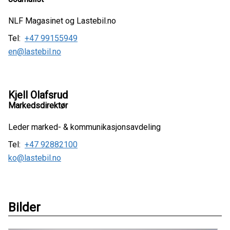
NLF Magasinet og Lastebil.no
Tel:
+47 99155949
en@lastebil.no
Kjell Olafsrud
Markedsdirektør
Leder marked- & kommunikasjonsavdeling
Tel:
+47 92882100
ko@lastebil.no
Bilder