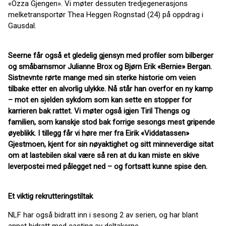
«Ozza Gjengen». Vi møter dessuten tredjegenerasjons
melketransportør Thea Heggen Rognstad (24) på oppdrag i
Gausdal.
Seerne får også et gledelig gjensyn med profiler som bilberger
og småbarnsmor Julianne Brox og Bjørn Erik «Bernie» Bergan.
Sistnevnte rørte mange med sin sterke historie om veien
tilbake etter en alvorlig ulykke. Nå står han overfor en ny kamp
– mot en sjelden sykdom som kan sette en stopper for
karrieren bak rattet. Vi møter også igjen Tiril Thengs og
familien, som kanskje stod bak forrige sesongs mest gripende
øyeblikk. I tillegg får vi høre mer fra Eirik «Viddatassen»
Gjestmoen, kjent for sin nøyaktighet og sitt minneverdige sitat
om at lastebilen skal være så ren at du kan miste en skive
leverpostei med pålegget ned – og fortsatt kunne spise den.
Et viktig rekrutteringstiltak
NLF har også bidratt inn i sesong 2 av serien, og har blant