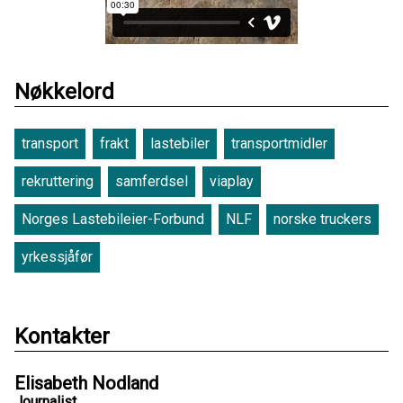
Nøkkelord
transport
frakt
lastebiler
transportmidler
rekruttering
samferdsel
viaplay
Norges Lastebileier-Forbund
NLF
norske truckers
yrkessjåfør
Kontakter
Elisabeth Nodland
Journalist