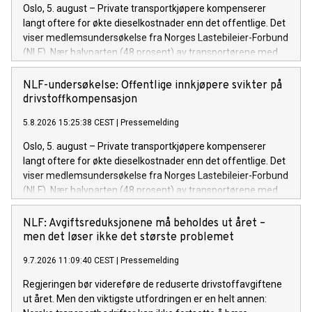
Oslo, 5. august – Private transportkjøpere kompenserer
langt oftere for økte dieselkostnader enn det offentlige. Det
viser medlemsundersøkelse fra Norges Lastebileier-Forbund
(NLF). Nær halvparten (48 prosent) av transportørene med
private kontrakter oppgir at de får dekket hele eller store
deler av økte drivstoffkostnader. For kommunale kontrakter
NLF-undersøkelse: Offentlige innkjøpere svikter på
er andelen 35 prosent, mens den er rundt 10 prosent for
drivstoffkompensasjon
fylkeskommunale og statlige avtaler.
5.8.2026 15:25:38 CEST
|
Pressemelding
Oslo, 5. august – Private transportkjøpere kompenserer
langt oftere for økte dieselkostnader enn det offentlige. Det
viser medlemsundersøkelse fra Norges Lastebileier-Forbund
(NLF). Nær halvparten (48 prosent) av transportørene med
private kontrakter oppgir at de får dekket hele eller store
deler av økte drivstoffkostnader. For kommunale kontrakter
NLF: Avgiftsreduksjonene må beholdes ut året –
er andelen 35 prosent, mens den er rundt 10 prosent for
men det løser ikke det største problemet
fylkeskommunale og statlige avtaler.
9.7.2026 11:09:40 CEST
|
Pressemelding
Regjeringen bør videreføre de reduserte drivstoffavgiftene
ut året. Men den viktigste utfordringen er en helt annen: