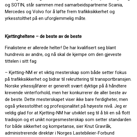
og SOTIN, står sammen med samarbeidspartnerne Scania,
Mercedes og Volvo for å løfte frem trafikksikkerhet og
yrkesstolthet på en uforglemmelig måte.
Kjettingheltene – de beste av de beste
Finalistene er allerede helter! De har kvalifisert seg blant
hundrevis av andre, og nå skal de kjempe om den gjeveste
tittelen i sitt fag
– Kjetting-NM er et viktig mesterskap som både setter fokus
på trafikksikkerhet og bidrar til rekruttering til transportbransjen.
Norske yrkessjåfører er generelt svært dyktige på å håndtere
krevende vinterforhold, men her konkurrerer de aller beste av
de beste. Dette mesterskapet viser ikke bare ferdigheter, men
også yrkesstolthet og profesjonalitet på høyeste nivå. Jeg er
veldig glad for at Kjetting-NM har utviklet seg til å bli en så flott
tradisjon og et unikt norgesmesterskap som setter standarden
for både sikkerhet og kompetanse, sier Knut Gravråk,
administrerende direktør i Norges Lastebileier-Forbund