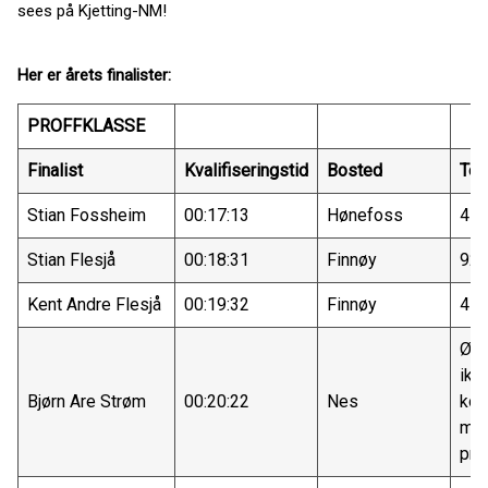
sees på Kjetting-NM!
Her er årets finalister:
PROFFKLASSE
Finalist
Kvalifiseringstid
Bosted
Tel
Stian Fossheim
00:17:13
Hønefoss
45
Stian Flesjå
00:18:31
Finnøy
92
Kent Andre Flesjå
00:19:32
Finnøy
47
Øns
ikk
Bjørn Are Strøm
00:20:22
Nes
kon
me
pre