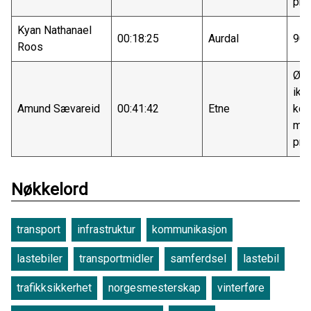
pre
Kyan Nathanael
00:18:25
Aurdal
90
Roos
Øns
ikk
Amund Sævareid
00:41:42
Etne
kon
me
pre
Nøkkelord
transport
infrastruktur
kommunikasjon
lastebiler
transportmidler
samferdsel
lastebil
trafikksikkerhet
norgesmesterskap
vinterføre