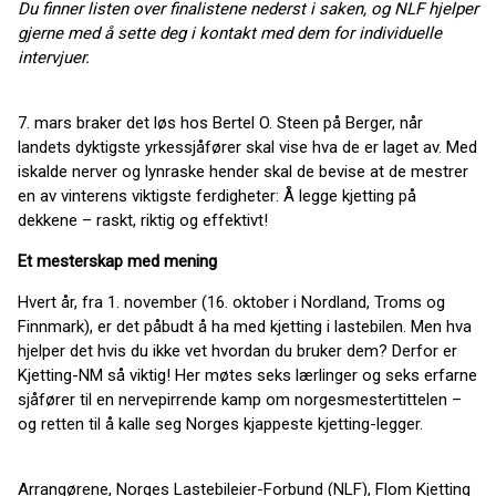
Du finner listen over finalistene nederst i saken, og NLF hjelper
gjerne med å sette deg i kontakt med dem for individuelle
intervjuer.
7. mars braker det løs hos Bertel O. Steen på Berger, når
landets dyktigste yrkessjåfører skal vise hva de er laget av. Med
iskalde nerver og lynraske hender skal de bevise at de mestrer
en av vinterens viktigste ferdigheter: Å legge kjetting på
dekkene – raskt, riktig og effektivt!
Et mesterskap med mening
Hvert år, fra 1. november (16. oktober i Nordland, Troms og
Finnmark), er det påbudt å ha med kjetting i lastebilen. Men hva
hjelper det hvis du ikke vet hvordan du bruker dem? Derfor er
Kjetting-NM så viktig! Her møtes seks lærlinger og seks erfarne
sjåfører til en nervepirrende kamp om norgesmestertittelen –
og retten til å kalle seg Norges kjappeste kjetting-legger.
Arrangørene, Norges Lastebileier-Forbund (NLF), Flom Kjetting