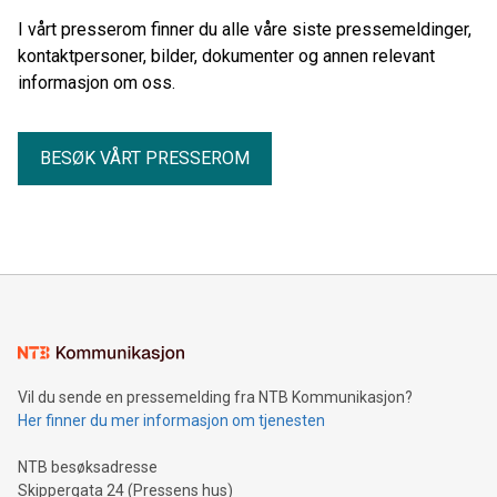
avgiftsreduksjoner fram til desember. Det gjør
I vårt presserom finner du alle våre siste pressemeldinger,
konkurransesituasjonen dobbelt ille dersom avgiftene økes
kontaktpersoner, bilder, dokumenter og annen relevant
1. september i Norge. Avgiftslettelsen har gitt
informasjon om oss.
transportbedriftene et nødvendig pusterom i en periode
med høye kostnader og stor usikkerhet. Å øke avgiftene i ett
hopp samtidig som nabolandet senker dem, vil svekke
BESØK VÅRT PRESSEROM
økonomien i en næring som allerede opererer med svært
små marginer. Men selv om avgiftsnivået er viktig, er det
ikke her den største utfordringen ligger.
Vil du sende en pressemelding fra NTB Kommunikasjon?
Her finner du mer informasjon om tjenesten
NTB besøksadresse
Skippergata 24 (Pressens hus)