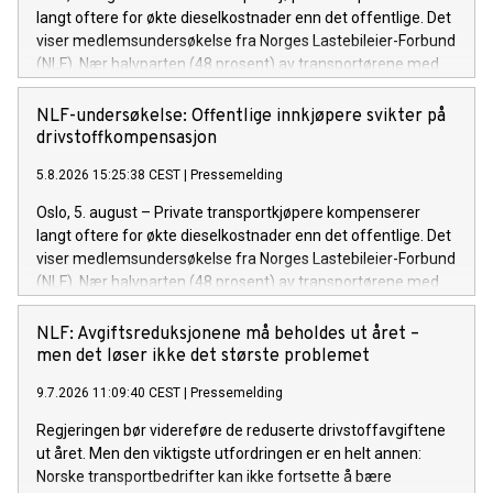
langt oftere for økte dieselkostnader enn det offentlige. Det
viser medlemsundersøkelse fra Norges Lastebileier-Forbund
(NLF). Nær halvparten (48 prosent) av transportørene med
private kontrakter oppgir at de får dekket hele eller store
deler av økte drivstoffkostnader. For kommunale kontrakter
NLF-undersøkelse: Offentlige innkjøpere svikter på
er andelen 35 prosent, mens den er rundt 10 prosent for
drivstoffkompensasjon
fylkeskommunale og statlige avtaler.
5.8.2026 15:25:38 CEST
|
Pressemelding
Oslo, 5. august – Private transportkjøpere kompenserer
langt oftere for økte dieselkostnader enn det offentlige. Det
viser medlemsundersøkelse fra Norges Lastebileier-Forbund
(NLF). Nær halvparten (48 prosent) av transportørene med
private kontrakter oppgir at de får dekket hele eller store
deler av økte drivstoffkostnader. For kommunale kontrakter
NLF: Avgiftsreduksjonene må beholdes ut året –
er andelen 35 prosent, mens den er rundt 10 prosent for
men det løser ikke det største problemet
fylkeskommunale og statlige avtaler.
9.7.2026 11:09:40 CEST
|
Pressemelding
Regjeringen bør videreføre de reduserte drivstoffavgiftene
ut året. Men den viktigste utfordringen er en helt annen:
Norske transportbedrifter kan ikke fortsette å bære