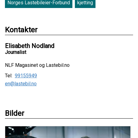
Norges Lastebileier-Forbund
kjetting
Kontakter
Elisabeth Nodland
Journalist
NLF Magasinet og Lastebil.no
Tel:
99155949
en@lastebil.no
Bilder