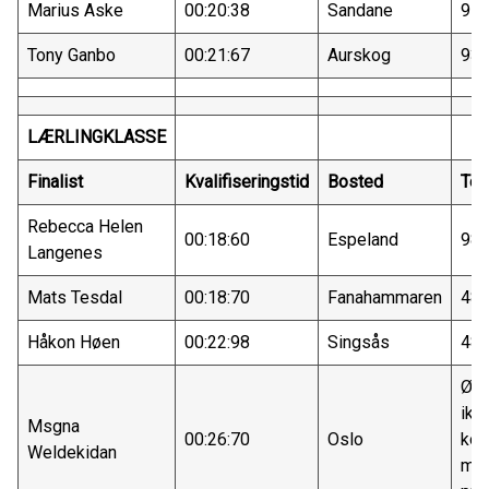
Marius Aske
00:20:38
Sandane
97
Tony Ganbo
00:21:67
Aurskog
93
LÆRLINGKLASSE
Finalist
Kvalifiseringstid
Bosted
Tel
Rebecca Helen
00:18:60
Espeland
98
Langenes
Mats Tesdal
00:18:70
Fanahammaren
48
Håkon Høen
00:22:98
Singsås
48
Øns
ikk
Msgna
00:26:70
Oslo
kon
Weldekidan
me