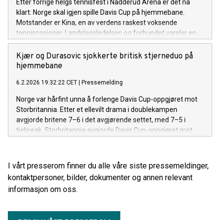
Etter forrige helgs tennisfest i Nadderud Arena er det nå
klart: Norge skal igjen spille Davis Cup på hjemmebane.
Motstander er Kina, en av verdens raskest voksende
tennisnasjoner. Landslagsledelsen og forbundet varsler en
tøff kamp, men har stor tro på norsk seier.
Kjær og Durasovic sjokkerte britisk stjerneduo på
hjemmebane
6.2.2026 19:32:22 CET
|
Pressemelding
Norge var hårfint unna å forlenge Davis Cup-oppgjøret mot
Storbritannia. Etter et ellevilt drama i doublekampen
avgjorde britene 7–6 i det avgjørende settet, med 7–5 i
tiebreak. Storbritannia avgjorde Davis Cup-oppgjøret mot
Norge med seier i doublekampen på Nadderud Arena.
I vårt presserom finner du alle våre siste pressemeldinger,
kontaktpersoner, bilder, dokumenter og annen relevant
informasjon om oss.