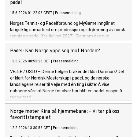
padel
15.6.2026 01:22:06 CEST
|
Pressemelding
Norges Tennis- og Padelforbund og MyGame inngår et
langsiktig samarbeid om produksjon og strømming av norsk
tennis og padel (fra tidligst 2027). Gjennom den nye
plattformen Tennis & Padel TV er ambisjonen å gjøre både
elite- og breddeaktivitet tilgjengelig for publikum over hele
Padel: Kan Norge yppe seg mot Norden?
landet.
12.3.2026 08:53:25 CET
|
Pressemelding
VEJLE / OSLO – Denne helgen braker det løs i Danmark! Det
er klart for Nordisk Mesterskap i padel, og de norske
landslagene reiser til Vejle med én ting i sikte: Å vise
naboene våre at Norge for alvor har blitt en padel-nasjon å
regne med.
Norge møter Kina på hjemmebane: – Vi tar på oss
favorittstempelet
12.2.2026 13:30:53 CET
|
Pressemelding