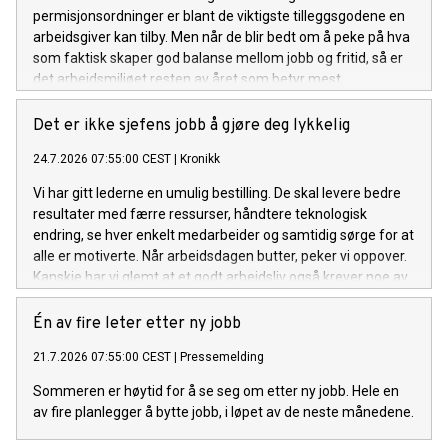
permisjonsordninger er blant de viktigste tilleggsgodene en
arbeidsgiver kan tilby. Men når de blir bedt om å peke på hva
som faktisk skaper god balanse mellom jobb og fritid, så er
det arbeidsmiljøet resten av året som betyr mest.
Det er ikke sjefens jobb å gjøre deg lykkelig
24.7.2026 07:55:00 CEST
|
Kronikk
Vi har gitt lederne en umulig bestilling. De skal levere bedre
resultater med færre ressurser, håndtere teknologisk
endring, se hver enkelt medarbeider og samtidig sørge for at
alle er motiverte. Når arbeidsdagen butter, peker vi oppover.
Kanskje har vi glemt at et godt arbeidsliv også krever noe av
den som blir ledet.
Én av fire leter etter ny jobb
21.7.2026 07:55:00 CEST
|
Pressemelding
Sommeren er høytid for å se seg om etter ny jobb. Hele en
av fire planlegger å bytte jobb, i løpet av de neste månedene.