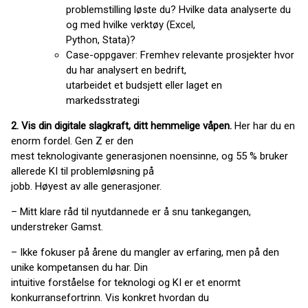
problemstilling løste du? Hvilke data analyserte du
og med hvilke verktøy (Excel,
Python, Stata)?
Case-oppgaver: Fremhev relevante prosjekter hvor
du har analysert en bedrift,
utarbeidet et budsjett eller laget en
markedsstrategi
2. Vis din digitale slagkraft, ditt hemmelige våpen.
Her har du en
enorm fordel. Gen Z er den
mest teknologivante generasjonen noensinne, og 55 % bruker
allerede KI til problemløsning på
jobb. Høyest av alle generasjoner.
– Mitt klare råd til nyutdannede er å snu tankegangen,
understreker Gamst.
– Ikke fokuser på årene du mangler av erfaring, men på den
unike kompetansen du har. Din
intuitive forståelse for teknologi og KI er et enormt
konkurransefortrinn. Vis konkret hvordan du