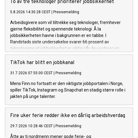
To av tre teknologer prioriterer jobbsikkerhet
5.8.2026 14:30:28 CEST
|
Pressemelding
Arbeidsgivere som vil tiltrekke seg teknologer, fremhever
gjerne fleksibilitet og spennende teknologi. Å la
jobbsikkerheten havne i bakgrunnen er en tabbe. I
Randstads siste undersøkelse svarer 66 prosent av
teknologene at jobbsikkerhet er viktig når de vurderer en
arbeidsgiver, mot 55 prosent blant de øvrige respondentene.
TikTok har blitt en jobbkanal
31.7.2026 07:55:00 CEST
|
Pressemelding
Mens Finn.no fortsatt er den viktigste jobbportalen i Norge,
spiller TikTok, Instagram og Snapchat en stadig større rolle i
jakten på unge talenter.
Fire uker ferie redder ikke en dårlig arbeidshverdag
29.7.2026 10:28:46 CEST
|
Pressemelding
Åtte av ti nordmenn mener gode ferie- og