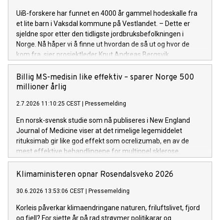
UiB-forskere har funnet en 4000 år gammel hodeskalle fra
et lite barn i Vaksdal kommune på Vestlandet. – Dette er
sjeldne spor etter den tidligste jordbruksbefolkningen i
Norge. Nå håper vi å finne ut hvordan de så ut og hvor de
kom fra, sier prosjektleder Knut Andreas Bergsvik.
Billig MS-medisin like effektiv – sparer Norge 500
millioner årlig
2.7.2026 11:10:25 CEST
|
Pressemelding
En norsk-svensk studie som nå publiseres i New England
Journal of Medicine viser at det rimelige legemiddelet
rituksimab gir like god effekt som ocrelizumab, en av de
mest effektive behandlingene for multippel sklerose.
Samtidig sparer bruk av rituksimab det norske helsevesenet
rundt 500 millioner kroner hvert år.
Klimaministeren opnar Rosendalsveko 2026
30.6.2026 13:53:06 CEST
|
Pressemelding
Korleis påverkar klimaendringane naturen, friluftslivet, fjord
og fjell? For sjette år på rad strøymer politikarar og