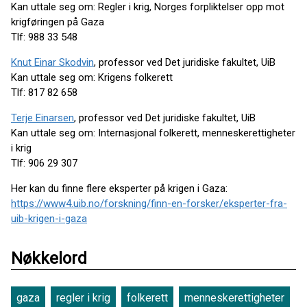
Kan uttale seg om: Regler i krig, Norges forpliktelser opp mot
krigføringen på Gaza
Tlf: 988 33 548
Knut Einar Skodvin
, professor ved Det juridiske fakultet, UiB
Kan uttale seg om: Krigens folkerett
Tlf: 817 82 658
Terje Einarsen
, professor ved Det juridiske fakultet, UiB
Kan uttale seg om: Internasjonal folkerett, menneskerettigheter
i krig
Tlf: 906 29 307
Her kan du finne flere eksperter på krigen i Gaza:
https://www4.uib.no/forskning/finn-en-forsker/eksperter-fra-
uib-krigen-i-gaza
Nøkkelord
gaza
regler i krig
folkerett
menneskerettigheter