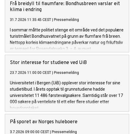
Frå breidyll til flaumfare: Bondhusbreen varslar eit
klima i endring
31.7.2026 11:35:45 CEST
|
Pressemelding
I sommar måtte politiet stenge eit område ved det populære
turistmålet Bondhusvatnet på grunn av flumfare frå breen.
Nettopp korleis klimaendringane påverkar natur og friluftsliv
er temaet for Rosendalsveko 3. – 4. august.
Stor interesse for studiene ved UiB
23.7.2026 11:00:00 CEST
|
Pressemelding
Universitetet i Bergen (UiB) opplever stor interesse for sine
studietilbud. I årets opptak til grunnstudiene hadde
universitetet 11 486 førstevalgsøkere. Samtidig står over 17
000 søkere på venteliste til ett eller flere studier etter
hovedopptaket.
På sporet av Norges huleboere
3.7.2026 09:00:00 CEST
|
Pressemelding