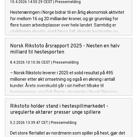
10.4.2026 14:55:29 CEST
|
Pressemelding
Hestenæringen i Norge bidrar til en årlig økonomisk aktivitet
for mellom 16 og 20 milliarder kroner, og gir grunnlag for
flere tusen arbeidsplasser over hele landet. Samtidig er
utviklingen alvorlig, med færre føll, økende kostnader og
kritisk truede norske hesteraser. Det viser en ny rapport fra
PwC, laget på oppdrag for Norsk Rikstoto.
Norsk Rikstoto årsrapport 2025 - Nesten en halv
milliard til hestesporten
8.4.2026 10:10:36 CEST
|
Pressemelding
– Norsk Rikstoto leverer i 2025 et solid resultat på 495
millioner etter økt omsetning og også en økning i antall
kunder. Årets overskudd går i sin helhet tilbake til
hestesporten, sier Erik Røste, styreleder i Norsk Rikstoto.
Rikstoto holder stand i hestespillmarkedet -
uregulerte aktører presser unge spillere
5.2.2026 13:39:47 CET
|
Pressemelding
Det store flertallet av nordmenn som spiller på hest, gjør det