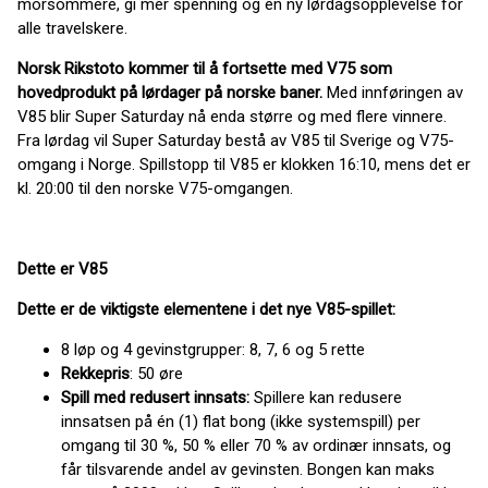
morsommere, gi mer spenning og en ny lørdagsopplevelse for
alle travelskere.
Norsk Rikstoto kommer til å fortsette med V75 som
hovedprodukt på lørdager på norske baner.
Med innføringen av
V85 blir Super Saturday nå enda større og med flere vinnere.
Fra lørdag vil Super Saturday bestå av V85 til Sverige og V75-
omgang i Norge. Spillstopp til V85 er klokken 16:10, mens det er
kl. 20:00 til den norske V75-omgangen.
Dette er V85
Dette er de viktigste elementene i det nye V85-spillet:
8 løp og 4 gevinstgrupper: 8, 7, 6 og 5 rette
Rekkepris
: 50 øre
Spill med redusert innsats:
Spillere kan redusere
innsatsen på én (1) flat bong (ikke systemspill) per
omgang til 30 %, 50 % eller 70 % av ordinær innsats, og
får tilsvarende andel av gevinsten. Bongen kan maks