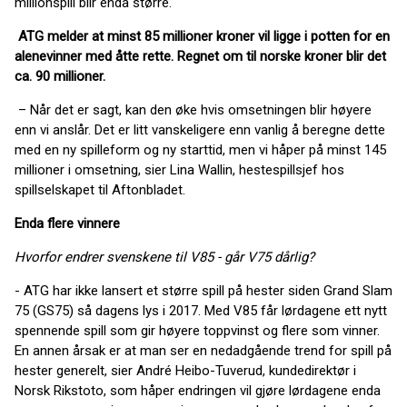
millionspill blir enda større.
ATG melder at minst 85 millioner kroner vil ligge i potten for en
alenevinner med åtte rette. Regnet om til norske kroner blir det
ca. 90 millioner.
– Når det er sagt, kan den øke hvis omsetningen blir høyere
enn vi anslår. Det er litt vanskeligere enn vanlig å beregne dette
med en ny spilleform og ny starttid, men vi håper på minst 145
millioner i omsetning, sier Lina Wallin, hestespillsjef hos
spillselskapet til Aftonbladet.
Enda flere vinnere
Hvorfor endrer svenskene til V85 - går V75 dårlig?
- ATG har ikke lansert et større spill på hester siden Grand Slam
75 (GS75) så dagens lys i 2017. Med V85 får lørdagene ett nytt
spennende spill som gir høyere toppvinst og flere som vinner.
En annen årsak er at man ser en nedadgående trend for spill på
hester generelt, sier André Heibo-Tuverud, kundedirektør i
Norsk Rikstoto, som håper endringen vil gjøre lørdagene enda