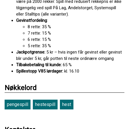
være på 2000 rekker. Spill med redusert rekkepris er ikke
tilgjengelig ved spill På Lag, Andelstorget, Systemspill
eller Stalltips (alle varianter).
Gevinstfordeling
:
8 rette: 35 %
7 rette: 15 %
6 rette: 15 %
5 rette: 35 %
Jackpotgrense:
5 kr – hvis ingen får gevinst eller gevinst
blir under 5 kr, går potten til neste ordinære omgang
Tilbakebetaling til kunde:
65 %
Spillestopp V85 lørdager:
kl. 16.10
Nøkkelord
pengespill
hestespill
hest