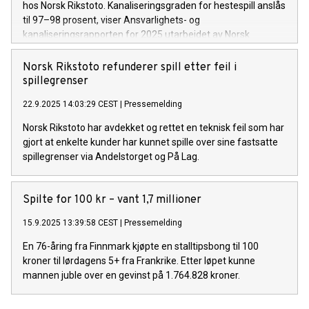
hos Norsk Rikstoto. Kanaliseringsgraden for hestespill anslås
til 97–98 prosent, viser Ansvarlighets- og
kanaliseringsrapporten for 2025 utarbeidet av Norsk
Rikstoto.
Norsk Rikstoto refunderer spill etter feil i
spillegrenser
22.9.2025 14:03:29 CEST
|
Pressemelding
Norsk Rikstoto har avdekket og rettet en teknisk feil som har
gjort at enkelte kunder har kunnet spille over sine fastsatte
spillegrenser via Andelstorget og På Lag.
Spilte for 100 kr – vant 1,7 millioner
15.9.2025 13:39:58 CEST
|
Pressemelding
En 76-åring fra Finnmark kjøpte en stalltipsbong til 100
kroner til lørdagens 5+ fra Frankrike. Etter løpet kunne
mannen juble over en gevinst på 1.764.828 kroner.