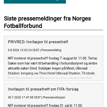
Siste pressemeldinger fra Norges
Fotballforbund
PRIVRED: Invitasjon til pressetreff
5.8.2026 15:53:24 CEST
|
Pressemelding
NFF inviterer til pressetreff fredag 7. august kl. 11.00. Tema:
Saker som har vært til behandling i forbundsstyret og andre
aktuelle saker Sted: Solskjær-losjen på Meet, Ullevaal
Stadion. Inngang via Thon Hotel Ullevaal Stadion. Til stede:
Fotballpresident Lise Klaveness og generalsekretær Karl-
Petter Løken Velkommen! NFF er informert om at NTB vil
tilby stream av pressekonferansen. Seansen vil i tillegg bli
Invitasjon til pressetreff om FIFA-forslag
filmet og lagt ut i opptak på NFFs kanaler.
30.7.2026 17:47:08 CEST
|
Presseinvitasjon
NFF inviterer til pressetreff fredag 31. juli kl. 11.00.