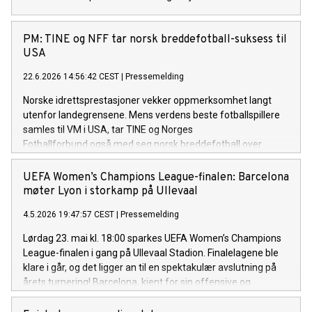
PM: TINE og NFF tar norsk breddefotball-suksess til
USA
22.6.2026 14:56:42 CEST
|
Pressemelding
Norske idrettsprestasjoner vekker oppmerksomhet langt
utenfor landegrensene. Mens verdens beste fotballspillere
samles til VM i USA, tar TINE og Norges
Fotballforbund også med seg norsk breddefotball over
Atlanteren. Unge fotballskole-instruktører er i New York for å
dele den norske modellen med barn og unge i Brooklyn.
UEFA Women’s Champions League-finalen: Barcelona
møter Lyon i storkamp på Ullevaal
4.5.2026 19:47:57 CEST
|
Pressemelding
Lørdag 23. mai kl. 18:00 sparkes UEFA Women’s Champions
League-finalen i gang på Ullevaal Stadion. Finalelagene ble
klare i går, og det ligger an til en spektakulær avslutning på
årets turnering! Barcelona, kjent for sin offensive og
tekniske spillestil, møter et Lyon-lag med en imponerende
merittliste i turneringen. Finalen får også et sterkt norsk