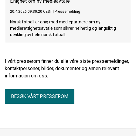
Enighet om ny medieavtale
preg. Hele fire norske spillere kommer til Ullevaal: Ada
20.4.2026 09:30:20 CEST
|
Pressemelding
Hegerberg og Ingrid Syrstad Engen (Lyon) og Caroline
Graham Hansen og Martine Fenger (Barcelona). Dermed får
Norsk fotball er enig med mediepartnere om ny
norske fotballfans en unik mulighet til å oppleve noen av
medierettighetsavtale som sikrer helhetlig og langsiktig
våre største profiler kjempe om Europas mest prestisjefylte
utvikling av hele norsk fotball.
klubbtrofé. De tre norske landslagsstjernene har vært svært
sentrale for sine klubber i turneringen, mens stortalentet
Martine Fenger har vært en del av Barcelonas tropp både i
kvart- og semifinalene. - Jeg gleder meg veldig til å spille
I vårt presserom finner du alle våre siste pressemeldinger,
finale på Ullevaal! Dette blir en stor opplevelse, og det blir tøft
kontaktpersoner, bilder, dokumenter og annen relevant
å møte Lyon som er et veldig godt lag, sier Caroline Graha
informasjon om oss.
BESØK VÅRT PRESSEROM