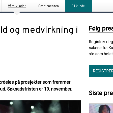
Våre kunder
Om tjenesten
Bli kunde
ld og medvirkning i
Følg pre
Registrer deg
sakene fra Ku
når som helst
REGISTRE
 fordeles på prosjekter som fremmer
bud. Søknadsfristen er 19. november.
Siste pr