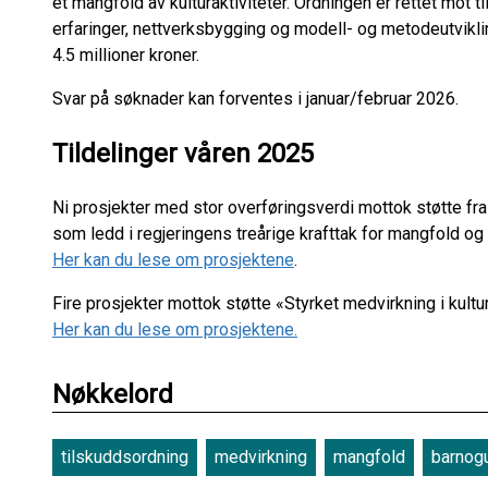
et mangfold av kulturaktiviteter. Ordningen er rettet mot t
erfaringer, nettverksbygging og modell- og metodeutvikl
4.5 millioner kroner.
Svar på søknader kan forventes i januar/februar 2026.
Tildelinger våren 2025
Ni prosjekter med stor overføringsverdi mottok støtte fra 
som ledd i regjeringens treårige krafttak for mangfold og in
Her kan du lese om prosjektene
.
Fire prosjekter mottok støtte «Styrket medvirkning i kultur-
Her kan du lese om prosjektene.
Nøkkelord
tilskuddsordning
medvirkning
mangfold
barnog