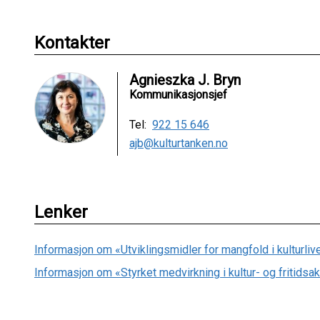
Kontakter
Agnieszka J. Bryn
Kommunikasjonsjef
Tel:
922 15 646
ajb@kulturtanken.no
Lenker
Informasjon om «Utviklingsmidler for mangfold i kulturliv
Informasjon om «Styrket medvirkning i kultur- og fritidsak