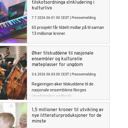
tilskotsordninga «Inkludering i
kulturliv»
7.7.2026 06:01:00 CEST
|
Pressemelding
65 prosjekt får tildelt midlar på til saman
13 millionar kroner.
Øker tilskuddene til nasjonale
ensembler og kulturelle
møteplasser for ungdom
3.6.2026 06:03:00 CEST
|
Pressemelding
Regjeringen øker tilskuddene til de
nasjonale ensemblene Norges
Ungdomskor og Norsk
Ungdomssymfoniorkester. UKM får en
økning på 1,1 millioner kroner, og tiltak
1,5 millioner kroner til utvikling av
for mangfold og inkludering blir styrket.
nye litteraturproduksjoner for de
minste