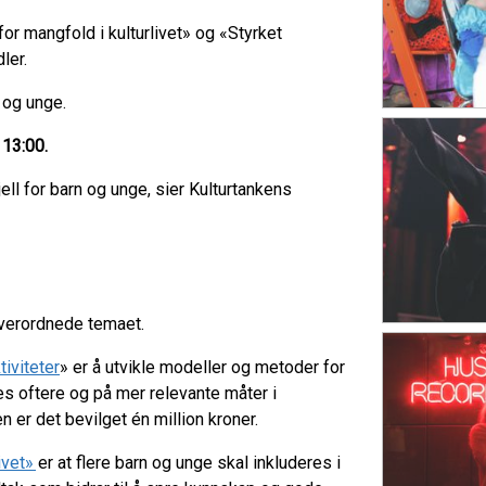
or mangfold i kulturlivet» og «Styrket
ler.
n og unge.
 13:00.
jell for barn og unge, sier Kulturtankens
overordnede temaet.
tiviteter
» er å utvikle modeller og metoder for
res oftere og på mer relevante måter i
n er det bevilget én million kroner.
ivet»
er at flere barn og unge skal inkluderes i