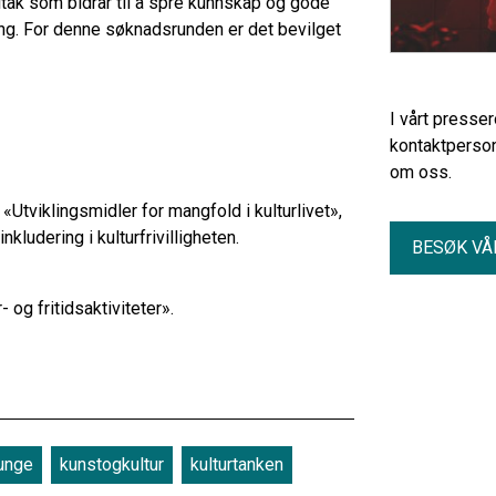
iltak som bidrar til å spre kunnskap og gode
ing. For denne søknadsrunden er det bevilget
I vårt presse
kontaktperson
om oss.
«Utviklingsmidler for mangfold i kulturlivet»,
kludering i kulturfrivilligheten.
BESØK VÅ
 og fritidsaktiviteter».
unge
kunstogkultur
kulturtanken