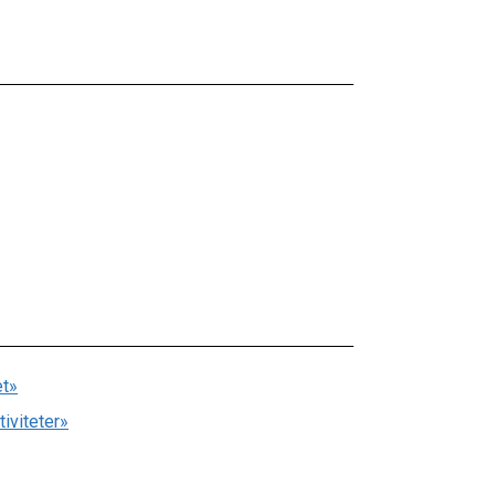
et»
tiviteter»