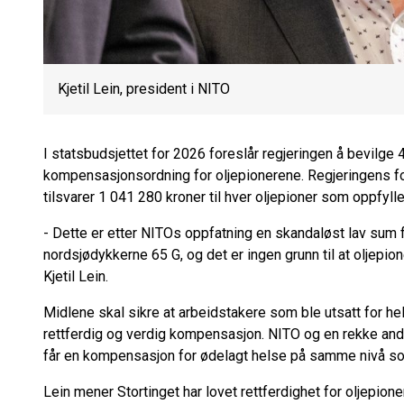
Kjetil Lein, president i NITO
I statsbudsjettet for 2026 foreslår regjeringen å bevilge 4
kompensasjonsordning for oljepionerene. Regjeringens fo
tilsvarer 1 041 280 kroner til hver oljepioner som oppfylle
- Dette er etter NITOs oppfatning en skandaløst lav sum f
nordsjødykkerne 65 G, og det er ingen grunn til at oljepio
Kjetil Lein.
Midlene skal sikre at arbeidstakere som ble utsatt for hel
rettferdig og verdig kompensasjon. NITO og en rekke andr
får en kompensasjon for ødelagt helse på samme nivå s
Lein mener Stortinget har lovet rettferdighet for oljepion