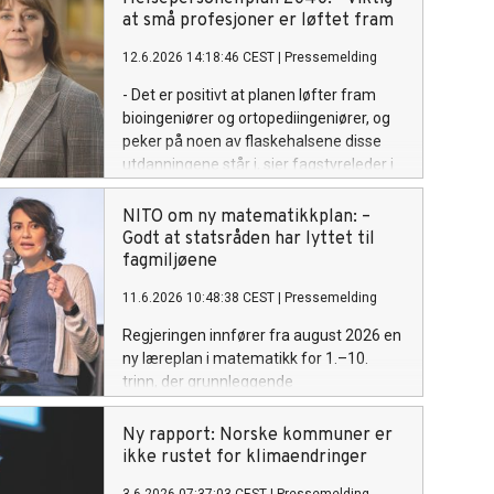
alvorlige, sier visepresident Safina de
at små profesjoner er løftet fram
Klerk.
12.6.2026 14:18:46 CEST
|
Pressemelding
- Det er positivt at planen løfter fram
bioingeniører og ortopediingeniører, og
peker på noen av flaskehalsene disse
utdanningene står i, sier fagstyreleder i
NITO Bioingeniørfaglig institutt, Kaja
Marienborg.
NITO om ny matematikkplan: –
Godt at statsråden har lyttet til
fagmiljøene
11.6.2026 10:48:38 CEST
|
Pressemelding
Regjeringen innfører fra august 2026 en
ny læreplan i matematikk for 1.–10.
trinn, der grunnleggende
regneferdigheter løftes tydeligere frem.
Ny rapport: Norske kommuner er
ikke rustet for klimaendringer