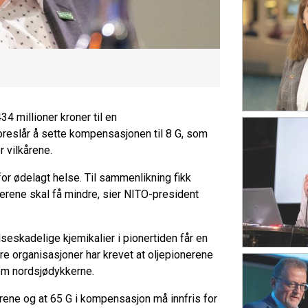
34 millioner kroner til en
reslår å sette kompensasjonen til 8 G, som
r vilkårene.
or ødelagt helse. Til sammenlikning fikk
nerene skal få mindre, sier NITO-president
seskadelige kjemikalier i pionertiden får en
e organisasjoner har krevet at oljepionerene
om nordsjødykkerne.
erene og at 65 G i kompensasjon må innfris for