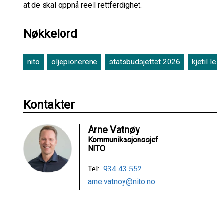
at de skal oppnå reell rettferdighet.
Nøkkelord
nito
oljepionerene
statsbudsjettet 2026
kjetil le
Kontakter
Arne Vatnøy
Kommunikasjonssjef
NITO
Tel:
934 43 552
arne.vatnoy@nito.no