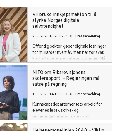
Vil bruke innkjøpsmakten til å
styrke Norges digitale
selvstendighet
23.6.2026 16:20:02 CEST
|
Pressemelding
Offentlig sektor kjøper digitale løsninger
for milliarder hvert år, men har for svak
kontroll over egne data og systemer. Nå
gir NITO, Tekna og Forbrukerrådet
digitaliseringsministeren konkrete grep
NITO om Riksrevisjonens
for å redusere avhengigheten av globale
skolerapport: – Regjeringen må
tek-giganter.
satse på regning
16.6.2026 14:19:00 CEST
|
Pressemelding
Kunnskapsdepartementets arbeid for
elevenes lese-, skrive- og
regneferdigheter vurderes som
«kritikkverdig» av Riksrevisjonen. – For
NITO er funnene gjenkjennelige og
Helsepersonellplan 2040: - Viktig