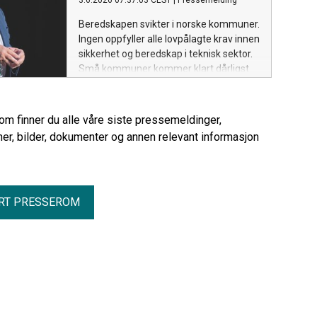
3.6.2026 07:37:03 CEST
|
Pressemelding
Beredskapen svikter i norske kommuner.
Ingen oppfyller alle lovpålagte krav innen
sikkerhet og beredskap i teknisk sektor.
Små kommuner kommer klart dårligst
ut.
rom finner du alle våre siste pressemeldinger,
er, bilder, dokumenter og annen relevant informasjon
RT PRESSEROM