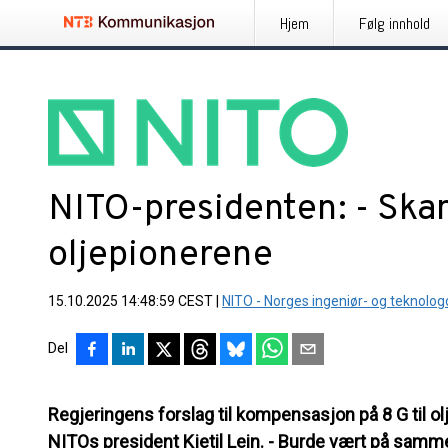
Hjem
Følg innhold
NITO-presidenten: - Skan
oljepionerene
15.10.2025 14:48:59 CEST
|
NITO - Norges ingeniør- og teknolo
Del
Regjeringens forslag til kompensasjon på 8 G til o
NITOs president Kjetil Lein. - Burde vært på sam