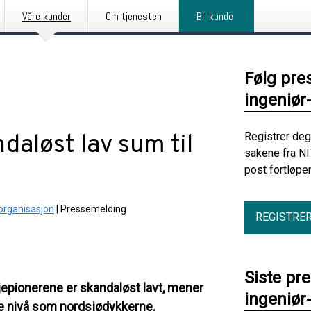
Våre kunder
Om tjenesten
Bli kunde
Følg pre
ingeniør
daløst lav sum til
Registrer deg
sakene fra NI
post fortløpe
gorganisasjon
|
Pressemelding
REGISTRE
Siste pr
ljepionerene er skandaløst lavt, mener
ingeniør
me nivå som nordsjødykkerne.