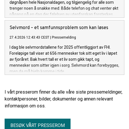
døgnåpen hele Nasjonaldagen, og tilgjengelig for alle som
trenger noen å snakke med. Både telefon og chat venter økt
pågang på en dag der følelsen av utenforskap forsterkes.
Selvmord – et samfunnsproblem som kan løses
27.4.2026 12:43:43 CEST
|
Pressemelding
I dag ble selvmordstallene for 2025 offentliggjort av FHI.
Foreløpige tall viser at 656 mennesker tok sitt eget liv i løpet
av fjoråret. Bak hvert tall er et liv som gikk tapt, og
mennesker som sitter igjen i sorg. Selvmord kan forebygges,
men da må hjelp komme i tide.
I vårt presserom finner du alle våre siste pressemeldinger,
kontaktpersoner, bilder, dokumenter og annen relevant
informasjon om oss.
BESØK VÅRT PRESSEROM