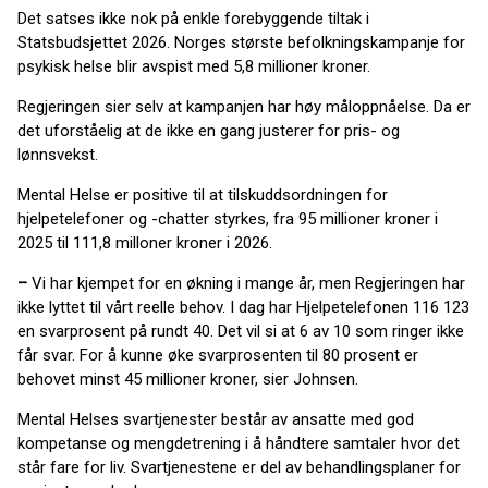
Det satses ikke nok på enkle forebyggende tiltak i
Statsbudsjettet 2026. Norges største befolkningskampanje for
psykisk helse blir avspist med 5,8 millioner kroner.
Regjeringen sier selv at kampanjen har høy måloppnåelse. Da er
det uforståelig at de ikke en gang justerer for pris- og
lønnsvekst.
Mental Helse er positive til at tilskuddsordningen for
hjelpetelefoner og -chatter styrkes, fra 95 millioner kroner i
2025 til 111,8 milloner kroner i 2026.
–
Vi har kjempet for en økning i mange år, men Regjeringen har
ikke lyttet til vårt reelle behov. I dag har Hjelpetelefonen 116 123
en svarprosent på rundt 40. Det vil si at 6 av 10 som ringer ikke
får svar. For å kunne øke svarprosenten til 80 prosent er
behovet minst 45 millioner kroner, sier Johnsen.
Mental Helses svartjenester består av ansatte med god
kompetanse og mengdetrening i å håndtere samtaler hvor det
står fare for liv. Svartjenestene er del av behandlingsplaner for