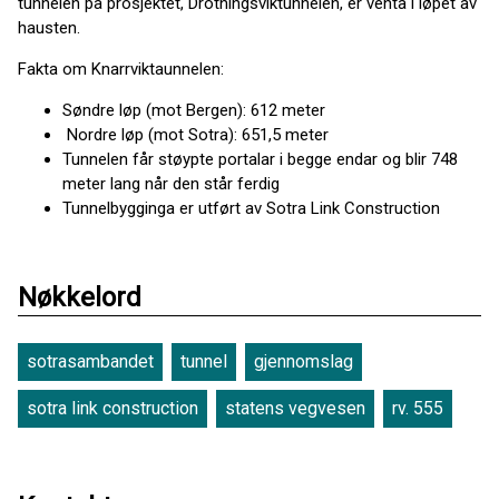
tunnelen på prosjektet, Drotningsviktunnelen, er venta i løpet av
hausten.
Fakta om Knarrviktaunnelen:
Søndre løp (mot Bergen): 612 meter
Nordre løp (mot Sotra): 651,5 meter
Tunnelen får støypte portalar i begge endar og blir 748
meter lang når den står ferdig
Tunnelbygginga er utført av Sotra Link Construction
Nøkkelord
sotrasambandet
tunnel
gjennomslag
sotra link construction
statens vegvesen
rv. 555