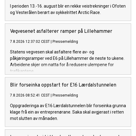
I perioden 13.-16. august blir en rekke veistrekninger i Ofoten
og Vesterålen berørt av sykkelrittet Arctic Race.
Vegvesenet asfalterer ramper på Lillehammer
7.8.2026 12:37:02 CEST
|
Pressemelding
Statens vegvesen skal asfaltere flere av- og
påkjøringsramper ved E6 på Lillehammer de neste to ukene.
Arbeidene skjer om natta for å redusere ulempene for
trafikantene.
Blir forseinka oppstart for E16 Lærdalstunnelen
7.8.2026 08:52:41 CEST
|
Pressemelding
Oppgraderinga av E16 Lærdalstunnelen blir forseinka grunna
klage frå ein av entreprenørane. Saka skal avgjerast i retten
mot slutten av månaden.