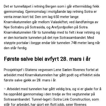
Det er tunnelløpet i retning Bergen som i går ettermiddag fekk
gjennomslag. Gjennomslag i motgåande løp retning Sotra er
venta innan kort tid. Den om lag 650 meter lange
Knarrvikatunnelen går mellom Valaskiftet, ved ilandføringa av
Nye Sotrabru på Sotrasida, og Arefjordpollen på Sotra.
Knarrvikatunnelen får to tunnelløp med to felt i kvar retning og
er den kortaste tunnelen på det nye Sotrasambandet. Med
støypte portalar i begge endar blir tunnelen 748 meter lang når
den står ferdig.
Første salve blei avfyrt 28. mars i år
Prosjektsjef i Statens vegvesen Lene Sælen Rivenes fortel at
arbeidet med Knarrvikatunnelen har gått godt og effektivt sida
første salve gjekk av 28. mars i år.
– Arbeidet med tunnelen har gått veldig bra, og vi er glade for å
ha oppnådd gjennomslag i den tredje av fire vegtunnelar på
Sotrasambandet. Tunnel-laget i Sotra Link Construction, som
står for arbeidet, har gjort ein flott jobb, seier Rivenes.