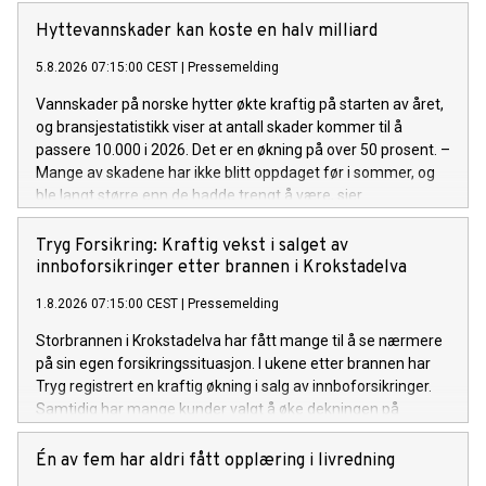
Hyttevannskader kan koste en halv milliard
5.8.2026 07:15:00 CEST
|
Pressemelding
Vannskader på norske hytter økte kraftig på starten av året,
og bransjestatistikk viser at antall skader kommer til å
passere 10.000 i 2026. Det er en økning på over 50 prosent. –
Mange av skadene har ikke blitt oppdaget før i sommer, og
ble langt større enn de hadde trengt å være, sier
kommunikasjonsrådgiver Espen Borge i Tryg Forsikring.
Tryg Forsikring: Kraftig vekst i salget av
innboforsikringer etter brannen i Krokstadelva
1.8.2026 07:15:00 CEST
|
Pressemelding
Storbrannen i Krokstadelva har fått mange til å se nærmere
på sin egen forsikringssituasjon. I ukene etter brannen har
Tryg registrert en kraftig økning i salg av innboforsikringer.
Samtidig har mange kunder valgt å øke dekningen på
innboforsikringen de allerede har.
Én av fem har aldri fått opplæring i livredning