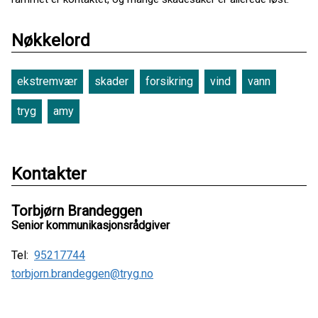
Nøkkelord
ekstremvær
skader
forsikring
vind
vann
tryg
amy
Kontakter
Torbjørn Brandeggen
Senior kommunikasjonsrådgiver
Tel:
95217744
torbjorn.brandeggen@tryg.no