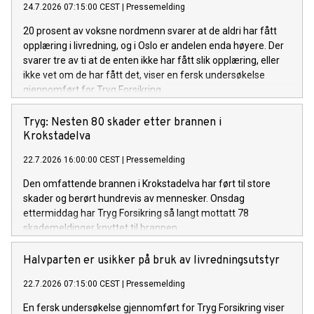
24.7.2026 07:15:00 CEST
|
Pressemelding
20 prosent av voksne nordmenn svarer at de aldri har fått
opplæring i livredning, og i Oslo er andelen enda høyere. Der
svarer tre av ti at de enten ikke har fått slik opplæring, eller
ikke vet om de har fått det, viser en fersk undersøkelse
gjennomført for Tryg Forsikring.
Tryg: Nesten 80 skader etter brannen i
Krokstadelva
22.7.2026 16:00:00 CEST
|
Pressemelding
Den omfattende brannen i Krokstadelva har ført til store
skader og berørt hundrevis av mennesker. Onsdag
ettermiddag har Tryg Forsikring så langt mottatt 78
skademeldinger knyttet til brannen.
Halvparten er usikker på bruk av livredningsutstyr
22.7.2026 07:15:00 CEST
|
Pressemelding
En fersk undersøkelse gjennomført for Tryg Forsikring viser