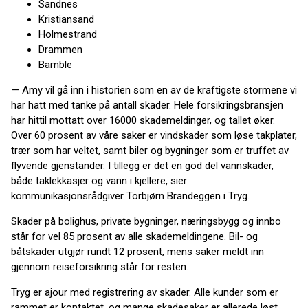
Sandnes
Kristiansand
Holmestrand
Drammen
Bamble
— Amy vil gå inn i historien som en av de kraftigste stormene vi
har hatt med tanke på antall skader. Hele forsikringsbransjen
har hittil mottatt over 16000 skademeldinger, og tallet øker.
Over 60 prosent av våre saker er vindskader som løse takplater,
trær som har veltet, samt biler og bygninger som er truffet av
flyvende gjenstander. I tillegg er det en god del vannskader,
både taklekkasjer og vann i kjellere, sier
kommunikasjonsrådgiver Torbjørn Brandeggen i Tryg.
Skader på bolighus, private bygninger, næringsbygg og innbo
står for vel 85 prosent av alle skademeldingene. Bil- og
båtskader utgjør rundt 12 prosent, mens saker meldt inn
gjennom reiseforsikring står for resten.
Tryg er ajour med registrering av skader. Alle kunder som er
rammet er kontaktet, og mange skadesaker er allerede løst.