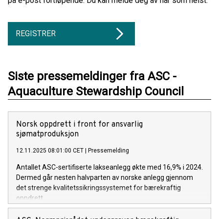
på e-post fortløpende. Du kan melde deg av når som helst.
REGISTRER
Siste pressemeldinger fra ASC -
Aquaculture Stewardship Council
Norsk oppdrett i front for ansvarlig
sjømatproduksjon
12.11.2025 08:01:00 CET
|
Pressemelding
Antallet ASC-sertifiserte lakseanlegg økte med 16,9% i 2024.
Dermed går nesten halvparten av norske anlegg gjennom
det strenge kvalitetssikringssystemet for bærekraftig
oppdrett.