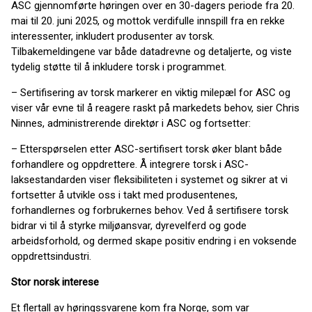
ASC gjennomførte høringen over en 30-dagers periode fra 20.
mai til 20. juni 2025, og mottok verdifulle innspill fra en rekke
interessenter, inkludert produsenter av torsk.
Tilbakemeldingene var både datadrevne og detaljerte, og viste
tydelig støtte til å inkludere torsk i programmet.
– Sertifisering av torsk markerer en viktig milepæl for ASC og
viser vår evne til å reagere raskt på markedets behov, sier Chris
Ninnes, administrerende direktør i ASC og fortsetter:
– Etterspørselen etter ASC-sertifisert torsk øker blant både
forhandlere og oppdrettere. Å integrere torsk i ASC-
laksestandarden viser fleksibiliteten i systemet og sikrer at vi
fortsetter å utvikle oss i takt med produsentenes,
forhandlernes og forbrukernes behov. Ved å sertifisere torsk
bidrar vi til å styrke miljøansvar, dyrevelferd og gode
arbeidsforhold, og dermed skape positiv endring i en voksende
oppdrettsindustri.
Stor norsk interese
Et flertall av høringssvarene kom fra Norge, som var