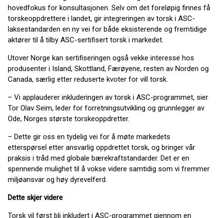
hovedfokus for konsultasjonen. Selv om det foreløpig finnes få
torskeoppdrettere i landet, gir integreringen av torsk i ASC-
laksestandarden en ny vei for både eksisterende og fremtidige
aktører til å tilby ASC-sertifisert torsk i markedet.
Utover Norge kan sertifiseringen også vekke interesse hos
produsenter i Island, Skottland, Færøyene, resten av Norden og
Canada, særlig etter reduserte kvoter for vill torsk.
– Vi applauderer inkluderingen av torsk i ASC-programmet, sier
Tor Olav Seim, leder for forretningsutvikling og grunnlegger av
Ode, Norges største torskeoppdretter.
– Dette gir oss en tydelig vei for å møte markedets
etterspørsel etter ansvarlig oppdrettet torsk, og bringer vår
praksis i tråd med globale bærekraftstandarder. Det er en
spennende mulighet til å vokse videre samtidig som vi fremmer
miljøansvar og høy dyrevelferd.
Dette skjer videre
Torsk vil først bli inkludert i ASC-programmet gjennom en