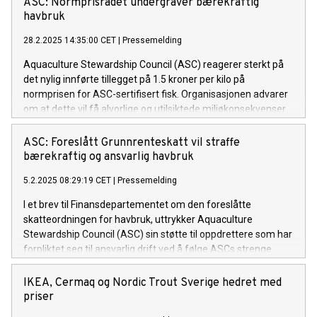
ASC: Normprisrådet undergraver bærekraftig
havbruk
28.2.2025 14:35:00 CET
|
Pressemelding
Aquaculture Stewardship Council (ASC) reagerer sterkt på
det nylig innførte tillegget på 1.5 kroner per kilo på
normprisen for ASC-sertifisert fisk. Organisasjonen advarer
om at dette vil få alvorlige og utilsiktede miljøkonsekvenser
for norsk oppdrettsnæring.
ASC: Foreslått Grunnrenteskatt vil straffe
bærekraftig og ansvarlig havbruk
5.2.2025 08:29:19 CET
|
Pressemelding
I et brev til Finansdepartementet om den foreslåtte
skatteordningen for havbruk, uttrykker Aquaculture
Stewardship Council (ASC) sin støtte til oppdrettere som har
forpliktet seg til ansvarlig drift ved å følge ASCs strenge
standarder.
IKEA, Cermaq og Nordic Trout Sverige hedret med
priser